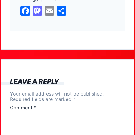
k
F
M
E
S
a
a
m
h
c
st
ai
ar
e
o
l
e
b
d
o
o
o
n
k
LEAVE A REPLY
Your email address will not be published.
Required fields are marked
*
Comment
*