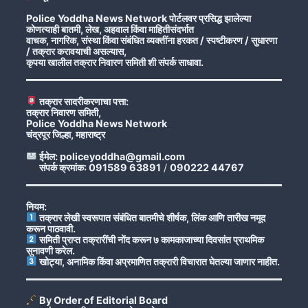
Police Yoddha News Network पोर्टलवर प्रसिद्ध झालेल्या
कोणत्याही बातमी, लेख, अहवाल किंवा माहितीसंदर्भात
वाचक, नागरिक, संस्था किंवा संबंधित व्यक्तींना हरकत / स्पष्टीकरण / सुधारणा
/ तक्रार करावयाची असल्यास,
कृपया खालील तक्रार निवारण समिती शी संपर्क साधावा.
तक्रार सादरीकरणाचा पत्ता:
तक्रार निवारण समिती,
Police Yoddha News Network
चंद्रपूर जिल्हा, महाराष्ट्र
ईमेल: policeyoddha@gmail.com
संपर्क क्रमांक: 091589 63891
/
090222 44767
नियम:
तक्रार लेखी स्वरूपात संबंधित बातमीचे शीर्षक, लिंक आणि तारीख नमूद
करून पाठवावी.
समिती प्राप्त तक्रारींची नोंद करून ७ कामकाजाच्या दिवसांत प्राथमिक
सुनावणी करेल.
खोट्या, अनामिक किंवा अप्रमाणित तक्रारी विचारात घेतल्या जाणार नाहीत.
By Order of Editorial Board