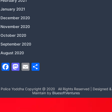
February 2021
January 2021
December 2020
November 2020
October 2020
September 2020
August 2020
F
M
E
S
a
a
m
h
c
st
ai
ar
e
o
l
e
Police Yoddha Copyright @ 2020
All Rights Reserved | Designed &
Maintain by
BluesoftVentures
b
d
o
o