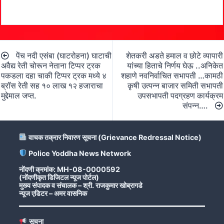
Post
पेंच नदी एसंबा (घाटरोहना) घाटाची
शेतकरी अडते हमाल व छोटे व्यापारी
navigation
अवैद्य रेती चोरून नेताना टिप्पर ट्रक
यांच्या हिताचे निर्णय घेऊ ..अनिकेत
पकडला दहा चाकी टिप्पर ट्रक मध्ये ४
शहाणे नवनिर्वाचित सभापती …कामठी
ब्रॉस रेती सह १० लाख १२ हजाराचा
कृषी उत्पन्न बाजार समिती सभापती
मुद्देमाल जप्त.
उपसभापती पदग्रहण कार्यक्रम
संपन्न….
वाचक तक्रार निवारण सूचना (Grievance Redressal Notice)
Police Yoddha News Network
नोंदणी क्रमांक: MH-08-0000592
(नोंदणीकृत डिजिटल न्यूज पोर्टल)
मुख्य संपादक व संचालक – श्री. राजकुमार खोब्रागडे
न्यूज एडिटर – अमर वासनिक
सूचना