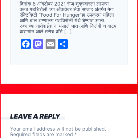
दिनांक 8 ऑक्टोबर 2021 रोज शुक्रवारला लायन्स
b
d
क्लब गडचिरोली च्या ऑक्टोबर सेवा सप्ताह अंतर्गत मेगा
o
o
ऍक्टिव्हिटी “Food For Hunger”हा उपक्रमा महिला
आणि बाल रुग्णालय गडचिरोली येथे घेण्यात आला.
o
n
रुग्णांच्या नातेवाईकांना मसाले भात आणि जिलेबी च वाटप
करण्यात आले तसेच वॉर्ड […]
k
F
M
E
S
a
a
m
h
c
st
ai
ar
e
o
l
e
b
d
o
o
o
n
k
LEAVE A REPLY
Your email address will not be published.
Required fields are marked
*