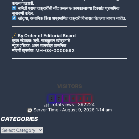
करून पाठवावी.
समिती प्राप्त तक्रारींची नोंद करून ७ कामकाजाच्या दिवसांत प्राथमिक
सुनावणी करेल.
खोट्या, अनामिक किंवा अप्रमाणित तक्रारी विचारात घेतल्या जाणार नाहीत.
By Order of Editorial Board
मुख्य संपादक: श्री. राजकुमार खोब्रागडे
न्यूज एडिटर: अमर भालचंद्र वासनिक
नोंदणी क्रमांक: MH-08-0000592
VISITORS
2
7
8
6
2
4
Total views : 392224
Server Time : August 9, 2026 1:14 am
CATEGORIES
Categories