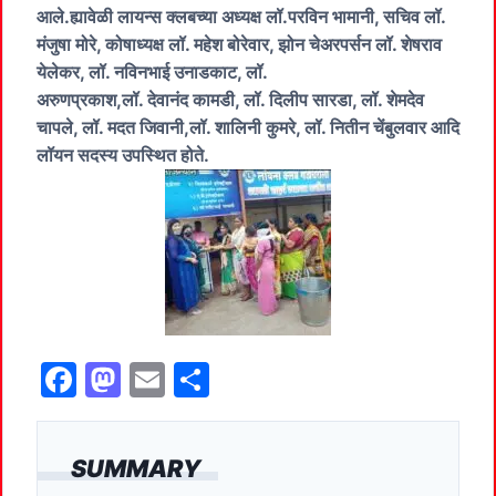
आले.ह्यावेळी लायन्स क्लबच्या अध्यक्ष लॉ.परविन भामानी, सचिव लॉ.
मंजुषा मोरे, कोषाध्यक्ष लॉ. महेश बोरेवार, झोन चेअरपर्सन लॉ. शेषराव
येलेकर, लॉ. नविनभाई उनाडकाट, लॉ.
अरुणप्रकाश,लॉ. देवानंद कामडी, लॉ. दिलीप सारडा, लॉ. शेमदेव
चापले, लॉ. मदत जिवानी,लॉ. शालिनी कुमरे, लॉ. नितीन चेंबुलवार आदि
लॉयन सदस्य उपस्थित होते.
F
M
E
S
a
a
m
h
c
st
ai
ar
SUMMARY
e
o
l
e