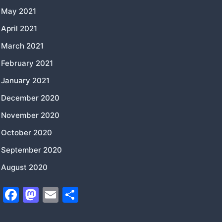
May 2021
April 2021
March 2021
February 2021
January 2021
December 2020
November 2020
October 2020
September 2020
August 2020
F
M
E
S
a
a
m
h