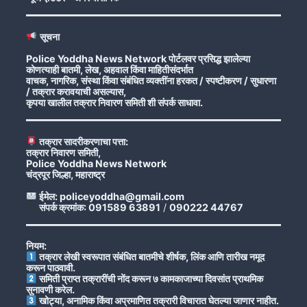
सूचना
Police Yoddha News Network पोर्टलवर प्रसिद्ध झालेल्या
कोणत्याही बातमी, लेख, अहवाल किंवा माहितीसंदर्भात
वाचक, नागरिक, संस्था किंवा संबंधित व्यक्तींना हरकत / स्पष्टीकरण / सुधारणा
/ तक्रार करावयाची असल्यास,
कृपया खालील तक्रार निवारण समिती शी संपर्क साधावा.
तक्रार सादरीकरणाचा पत्ता:
तक्रार निवारण समिती,
Police Yoddha News Network
चंद्रपूर जिल्हा, महाराष्ट्र
ईमेल: policeyoddha@gmail.com
संपर्क क्रमांक: 091589 63891
/
090222 44767
नियम:
तक्रार लेखी स्वरूपात संबंधित बातमीचे शीर्षक, लिंक आणि तारीख नमूद
करून पाठवावी.
समिती प्राप्त तक्रारींची नोंद करून ७ कामकाजाच्या दिवसांत प्राथमिक
सुनावणी करेल.
खोट्या, अनामिक किंवा अप्रमाणित तक्रारी विचारात घेतल्या जाणार नाहीत.