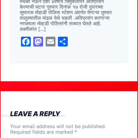
स्थळी नेऊन एका ४वर्षीय चिमुकलीवर अतिप्रसंग
o
o
केल्याची घटना गुरुवार दिनांक १७ रोजी दुपारच्या
सुमारास मोहाडी पोलिस स्टेशन अंतर्गत येणाऱ्या तुमसर
o
n
तालुक्यातील मांढळ येथे घडली .अतिप्रसंग करणाऱ्या
नरधमाला मोहाडी पोलिसांनी ताब्यात घेतले आहे.
k
लक्ष्मीकांत […]
F
M
E
S
a
a
m
h
c
st
ai
ar
e
o
l
e
b
d
o
o
o
n
k
LEAVE A REPLY
Your email address will not be published.
Required fields are marked
*