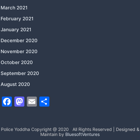
March 2021
February 2021
January 2021
December 2020
November 2020
October 2020
September 2020
August 2020
F
M
E
S
a
a
m
h
c
st
ai
ar
e
o
l
e
Police Yoddha Copyright @ 2020
All Rights Reserved | Designed &
Maintain by
BluesoftVentures