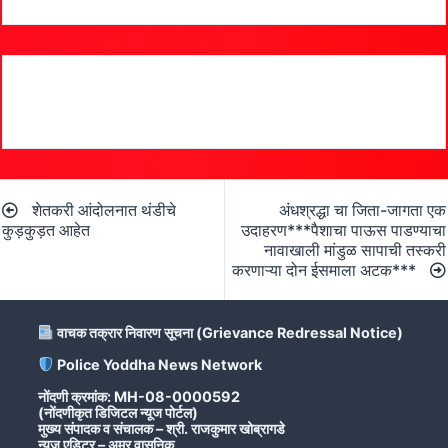
Post
शेतकरी आंदोलनात थंडीचे
अंधश्रद्धा चा जिता-जागता एक
navigation
कुड़कुड़त आहेत
उदाहरण***पैशाचा पाऊस पाडण्याचा
नावाखाली मांडुळ सापाची तस्करी
करणाऱ्या दोन ईसमाला अटक***
वाचक तक्रार निवारण सूचना (Grievance Redressal Notice)
Police Yoddha News Network
नोंदणी क्रमांक: MH-08-0000592
(नोंदणीकृत डिजिटल न्यूज पोर्टल)
मुख्य संपादक व संचालक – श्री. राजकुमार खोब्रागडे
न्यूज एडिटर – अमर वासनिक