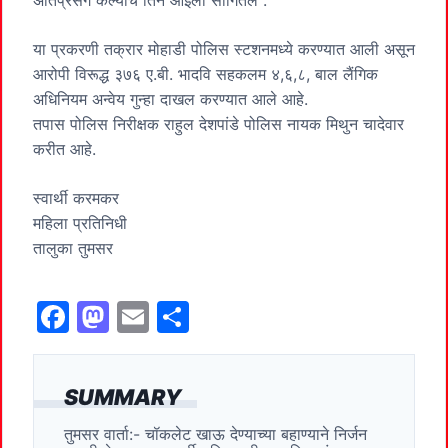
अतिप्रसंग केल्याचे तिने आईला सांगितले .
या प्रकरणी तक्रार मोहाडी पोलिस स्टशनमध्ये करण्यात आली असून
आरोपी विरूद्ध ३७६ ए.बी. भादवि सहकलम ४,६,८, बाल लैंगिक
अधिनियम अन्वेय गुन्हा दाखल करण्यात आले आहे.
तपास पोलिस निरीक्षक राहुल देशपांडे पोलिस नायक मिथुन चादेवार
करीत आहे.
स्वार्थी करमकर
महिला प्रतिनिधी
तालुका तुमसर
F
M
E
S
a
a
m
h
c
st
ai
ar
SUMMARY
e
o
l
e
तुमसर वार्ता:- चॉकलेट खाऊ देण्याच्या बहाण्याने निर्जन
b
d