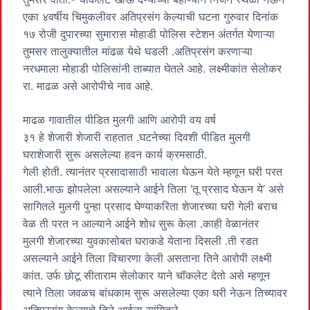
एका ४वर्षीय चिमुकलीवर अतिप्रसंग केल्याची घटना गुरुवार दिनांक
१७ रोजी दुपारच्या सुमारास मोहाडी पोलिस स्टेशन अंतर्गत येणाऱ्या
तुमसर तालुक्यातील मांढळ येथे घडली .अतिप्रसंग करणाऱ्या
नरधमाला मोहाडी पोलिसांनी ताब्यात घेतले आहे. लक्ष्मीकांत सेलोकर
रा. माढळ असे आरोपीचे नाव आहे.
माढळ गावातील पीडित मुलगी आणि आरोपी वय वर्ष
३१ हे शेजारी शेजारी राहतात .घटनेच्या दिवशी पीडित मुलगी
घराशेजारी सुरू असलेल्या हवन कार्य क्रमसाठी.
गेली होती. त्यानंतर प्रसादासाठी भावाला घेऊन येते म्हणून घरी परत
आली.भाऊ झोपलेला असल्याने आईने तिला ‘तू प्रसाद घेऊन ये’ असे
सागितले मुलगी पुन्हा प्रसाद घेण्याकरिता शेजारच्या घरी गेली बराच
वेळ ती परत न आल्याने आईने शोध सुरू केला .काही वेळानंतर
मुलगी शेजारच्या युवकासोबत घराकडे येताना दिसली .ती रडत
असल्याने आईने तिला विचारणा केली असताना तिने आरोपी लक्ष्मी
कांत. उर्फ छोटू सीताराम सेलोकार याने चॉकलेट देतो असे म्हणून
त्याने तिला जवळच बांधकाम सुरू असलेल्या एका घरी नेऊन तिच्यावर