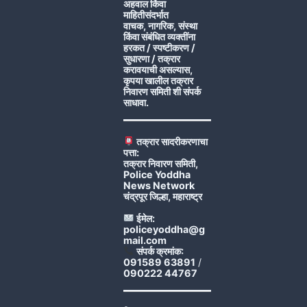
अहवाल किंवा
माहितीसंदर्भात
वाचक, नागरिक, संस्था
किंवा संबंधित व्यक्तींना
हरकत / स्पष्टीकरण /
सुधारणा / तक्रार
करावयाची असल्यास,
कृपया खालील तक्रार
निवारण समिती शी संपर्क
साधावा.
तक्रार सादरीकरणाचा
पत्ता:
तक्रार निवारण समिती,
Police Yoddha
News Network
चंद्रपूर जिल्हा, महाराष्ट्र
ईमेल:
policeyoddha@g
mail.com
संपर्क क्रमांक:
091589 63891
/
090222 44767