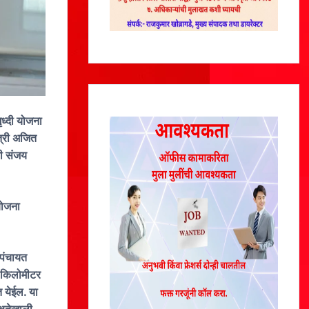
ृध्दी योजना
ंत्री अजित
री संजय
 योजना
मपंचायत
न किलोमीटर
 येईल. या