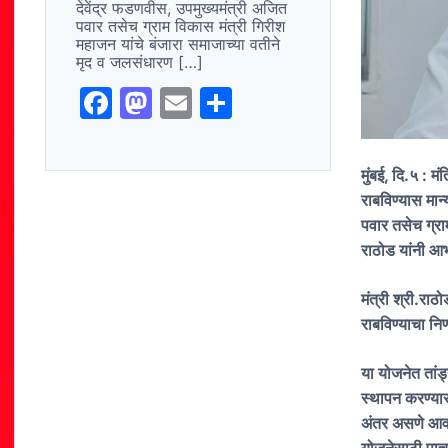
देवेंद्र फडणवीस, उपमुख्यमंत्री अजित
पवार तसेच ग्राम विकास मंत्री गिरीश
महाजन यांचे बंजारा समाजाच्या वतीने
मृद व जलसंधारण […]
F
M
E
S
a
a
m
h
c
st
ai
ar
मुंबई, दि.५ : 
e
o
l
e
राबविण्यास मान्
b
d
पवार तसेच ग्रा
राठोड यांनी आ
o
o
o
n
मंत्री श्री.राठ
k
राबविण्याचा नि
या योजनेत तांड्
स्थापन करण्या
अंतर असणे आवश