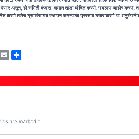
े कोटीं रुपये निधी उपलब्ध करून देण्यात येईल. याकरिता जिल्हाधिकाऱ्यांच्या अध्य
 येणार असून, ही समिती बंजारा, लमाण तांडा घोषित करणे, गावठाण जाहीर करणे, तां
ित करणे तसेच ग्रामपंचायत स्थापन करण्याचा प्रस्ताव तयार करणे या अनुषंगाने क
M
E
S
a
m
h
st
ai
ar
o
l
e
d
o
n
ields are marked
*