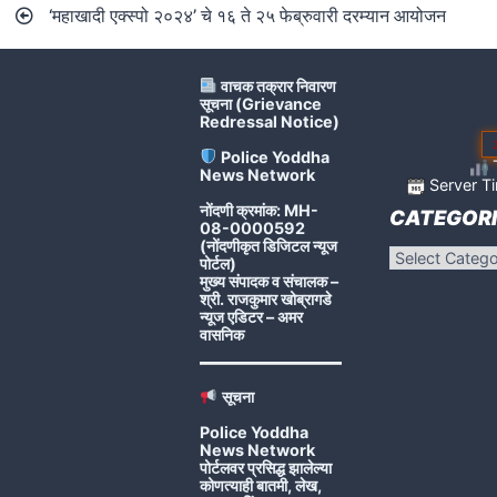
‘महाखादी एक्स्पो २०२४’ चे १६ ते २५ फेब्रुवारी दरम्यान आयोजन
navigation
वाचक तक्रार निवारण
सूचना (Grievance
Redressal Notice)
Police Yoddha
T
News Network
Server Ti
नोंदणी क्रमांक: MH-
CATEGORI
08-0000592
(नोंदणीकृत डिजिटल न्यूज
Categories
पोर्टल)
मुख्य संपादक व संचालक –
श्री. राजकुमार खोब्रागडे
न्यूज एडिटर – अमर
वासनिक
सूचना
Police Yoddha
News Network
पोर्टलवर प्रसिद्ध झालेल्या
कोणत्याही बातमी, लेख,