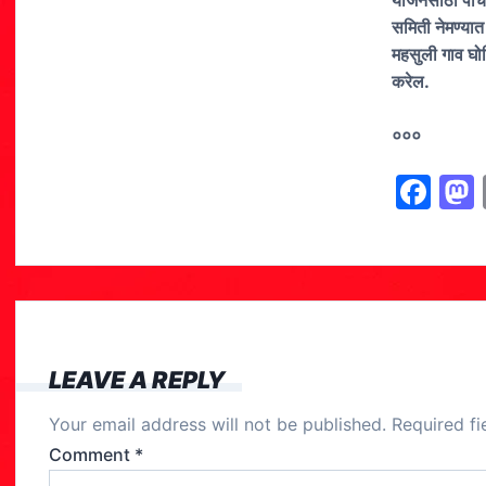
योजनेसाठी पाचश
समिती नेमण्यात
महसुली गाव घोष
करेल.
०००
F
a
c
e
b
o
LEAVE A REPLY
o
Your email address will not be published.
Required f
k
Comment
*