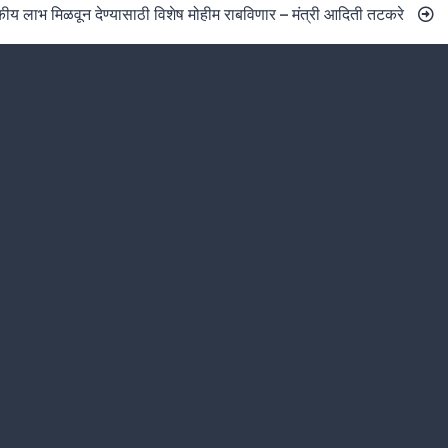
ीय लाभ मिळवून देण्यासाठी विशेष मोहीम राबविणार – मंत्री आदिती तटकरे