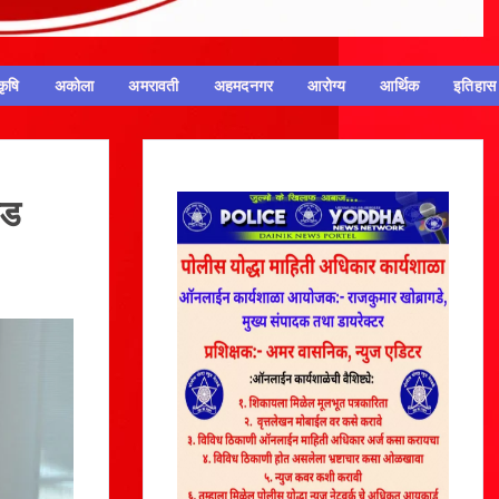
कृषि
अकोला
अमरावती
अहमदनगर
आरोग्य
आर्थिक
इतिहास
ोड