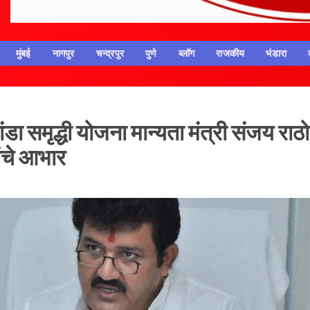
मुंबई
नागपुर
चन्द्रपुर
पुणे
ब्लॉग
राजकीय
भंडारा
ा समृद्धी योजना मान्यता मंत्री संजय राठ
ांचे आभार