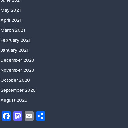
June 2021
May 2021
April 2021
March 2021
February 2021
January 2021
December 2020
November 2020
October 2020
September 2020
August 2020
F
M
E
S
a
a
m
h