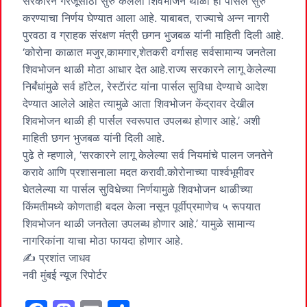
सरकारने गरजूंसाठी सुरु केलेली शिवभोजन थाळी ही पार्सल सुरु
करण्याचा निर्णय घेण्यात आला आहे. याबाबत, राज्याचे अन्न नागरी
पुरवठा व ग्राहक संरक्षण मंत्री छगन भुजबळ यांनी माहिती दिली आहे.
‘कोरोना काळात मजुर,कामगार,शेतकरी वर्गासह सर्वसामान्य जनतेला
शिवभोजन थाळी मोठा आधार देत आहे.राज्य सरकारने लागू केलेल्या
निर्बंधांमुळे सर्व हॉटेल, रेस्टॅारंट यांना पार्सल सुविधा देण्याचे आदेश
देण्यात आलेले आहेत त्यामुळे आता शिवभोजन केंद्रावर देखील
शिवभोजन थाळी ही पार्सल स्वरूपात उपलब्ध होणार आहे.’ अशी
माहिती छगन भुजबळ यांनी दिली आहे.
पुढे ते म्हणाले, ‘सरकारने लागू केलेल्या सर्व नियमांचे पालन जनतेने
करावे आणि प्रशासनाला मदत करावी.कोरोनाच्या पार्श्वभूमीवर
घेतलेल्या या पार्सल सुविधेच्या निर्णयामुळे शिवभोजन थाळीच्या
किंमतीमध्ये कोणताही बदल केला नसून पूर्वीप्रमाणेच ५ रूपयात
शिवभोजन थाळी जनतेला उपलब्ध होणार आहे.’ यामुळे सामान्य
नागरिकांना याचा मोठा फायदा होणार आहे.
✍️ प्रशांत जाधव
नवी मुंबई न्यूज रिपोर्टर