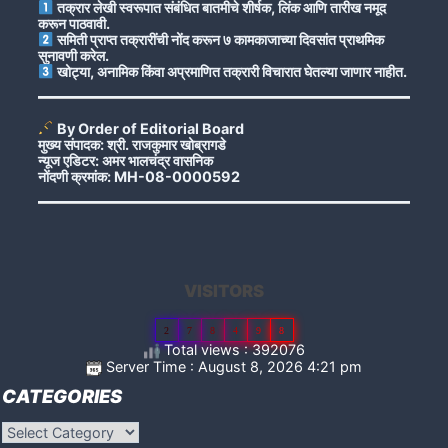
तक्रार लेखी स्वरूपात संबंधित बातमीचे शीर्षक, लिंक आणि तारीख नमूद
करून पाठवावी.
समिती प्राप्त तक्रारींची नोंद करून ७ कामकाजाच्या दिवसांत प्राथमिक
सुनावणी करेल.
खोट्या, अनामिक किंवा अप्रमाणित तक्रारी विचारात घेतल्या जाणार नाहीत.
By Order of Editorial Board
मुख्य संपादक: श्री. राजकुमार खोब्रागडे
न्यूज एडिटर: अमर भालचंद्र वासनिक
नोंदणी क्रमांक: MH-08-0000592
VISITORS
2
7
8
4
9
8
Total views : 392076
Server Time : August 8, 2026 4:21 pm
CATEGORIES
Categories