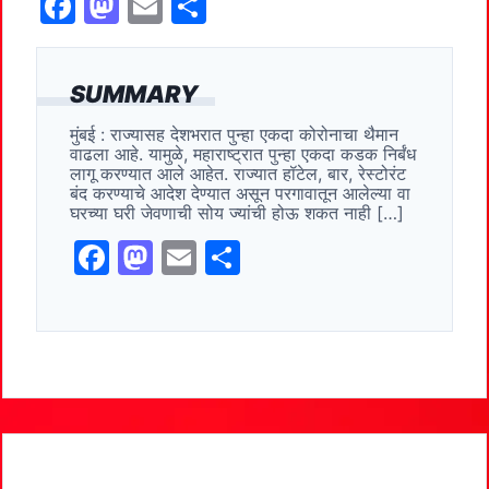
F
M
E
S
a
a
m
h
c
st
ai
ar
SUMMARY
e
o
l
e
मुंबई : राज्यासह देशभरात पुन्हा एकदा कोरोनाचा थैमान
b
d
वाढला आहे. यामुळे, महाराष्ट्रात पुन्हा एकदा कडक निर्बंध
o
o
लागू करण्यात आले आहेत. राज्यात हॉटेल, बार, रेस्टोरंट
बंद करण्याचे आदेश देण्यात असून परगावातून आलेल्या वा
o
n
घरच्या घरी जेवणाची सोय ज्यांची होऊ शकत नाही […]
k
F
M
E
S
a
a
m
h
c
st
ai
ar
e
o
l
e
b
d
o
o
o
n