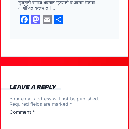
गुजराती समाज भवनात गुजराती बांधवांचा मेळावा
k
आयोजित करण्यात […]
F
M
E
S
a
a
m
h
c
st
ai
ar
e
o
l
e
b
d
o
o
o
n
k
LEAVE A REPLY
Your email address will not be published.
Required fields are marked
*
Comment
*