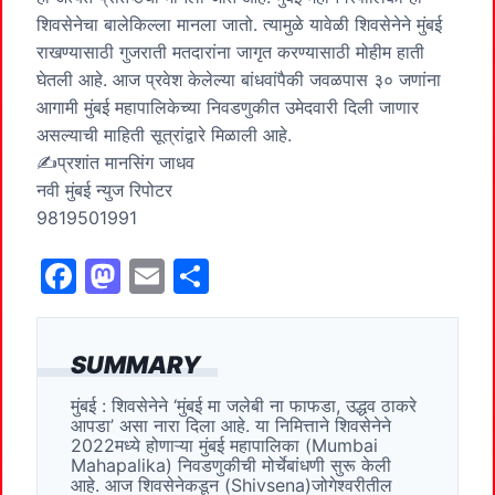
शिवसेनेचा बालेकिल्ला मानला जातो. त्यामुळे यावेळी शिवसेनेने मुंबई
राखण्यासाठी गुजराती मतदारांना जागृत करण्यासाठी मोहीम हाती
घेतली आहे. आज प्रवेश केलेल्या बांधवांपैकी जवळपास ३० जणांना
आगामी मुंबई महापालिकेच्या निवडणुकीत उमेदवारी दिली जाणार
असल्याची माहिती सूत्रांद्वारे मिळाली आहे.
✍️प्रशांत मानसिंग जाधव
नवी मुंबई न्युज रिपोटर
9819501991
F
M
E
S
a
a
m
h
c
st
ai
ar
SUMMARY
e
o
l
e
मुंबई : शिवसेनेने ‘मुंबई मा जलेबी ना फाफडा, उद्धव ठाकरे
b
d
आपडा’ असा नारा दिला आहे. या निमित्ताने शिवसेनेने
o
o
2022मध्ये होणाऱ्या मुंबई महापालिका (Mumbai
Mahapalika) निवडणुकीची मोर्चेबांधणी सुरू केली
o
n
आहे. आज शिवसेनेकडून (Shivsena)जोगेश्वरीतील