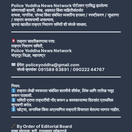
Police Yoddha News Network पोर्टलवर प्रसिद्ध झालेल्या
कोणत्याही बातमी, लेख, अहवाल किंवा माहितीसंदर्भात
वाचक, नागरिक, संस्था किंवा संबंधित व्यक्तींना हरकत / स्पष्टीकरण / सुधारणा
/ तक्रार करावयाची असल्यास,
कृपया खालील तक्रार निवारण समिती शी संपर्क साधावा.
तक्रार सादरीकरणाचा पत्ता:
तक्रार निवारण समिती,
Police Yoddha News Network
चंद्रपूर जिल्हा, महाराष्ट्र
ईमेल: policeyoddha@gmail.com
संपर्क क्रमांक: 091589 63891
/
090222 44767
नियम:
तक्रार लेखी स्वरूपात संबंधित बातमीचे शीर्षक, लिंक आणि तारीख नमूद
करून पाठवावी.
समिती प्राप्त तक्रारींची नोंद करून ७ कामकाजाच्या दिवसांत प्राथमिक
सुनावणी करेल.
खोट्या, अनामिक किंवा अप्रमाणित तक्रारी विचारात घेतल्या जाणार नाहीत.
By Order of Editorial Board
मुख्य संपादक: श्री. राजकुमार खोब्रागडे