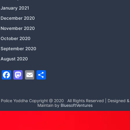
January 2021
December 2020
November 2020
October 2020
September 2020
August 2020
F
M
E
S
a
a
m
h
c
st
ai
ar
e
o
l
e
Police Yoddha Copyright @ 2020
All Rights Reserved | Designed &
Maintain by
BluesoftVentures
b
d
o
o