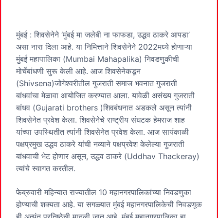
मुंबई : शिवसेनेने ‘मुंबई मा जलेबी ना फाफडा, उद्धव ठाकरे आपडा’
असा नारा दिला आहे. या निमित्ताने शिवसेनेने 2022मध्ये होणाऱ्या
मुंबई महापालिका (Mumbai Mahapalika) निवडणुकीची
मोर्चेबांधणी सुरू केली आहे. आज शिवसेनेकडून
(Shivsena)जोगेश्वरीतील गुजराती समाज भवनात गुजराती
बांधवांचा मेळावा आयोजित करण्यात आला. यावेळी असंख्य गुजराती
बांधव (Gujarati brothers )शिवबंधनात अडकले असून त्यांनी
शिवसेनेत प्रवेश केला. शिवसेनेचे राष्ट्रीय संघटक हेमराज शाह
यांच्या उपस्थितीत त्यांनी शिवसेनेत प्रवेश केला. आज सायंकाळी
पक्षप्रमुख उद्धव ठाकरे यांची नव्याने पक्षप्रवेश केलेल्या गुजराती
बांधवाची भेट होणार असून, उद्धव ठाकरे (Uddhav Thackeray)
त्यांचे स्वागत करतील.
फेब्रुवारी महिन्यात राज्यातील 10 महानगरपालिकांच्या निवडणुका
होण्याची शक्यता आहे. या सगळ्यात मुंबई महानगरपालिकेची निवडणूक
ही अत्यंत प्रतिष्ठेची मानली जात आहे. मुंबई महानगरपालिका हा