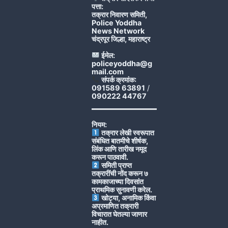
पत्ता:
तक्रार निवारण समिती,
Police Yoddha
News Network
चंद्रपूर जिल्हा, महाराष्ट्र
ईमेल:
policeyoddha@g
mail.com
संपर्क क्रमांक:
091589 63891
/
090222 44767
नियम:
तक्रार लेखी स्वरूपात
संबंधित बातमीचे शीर्षक,
लिंक आणि तारीख नमूद
करून पाठवावी.
समिती प्राप्त
तक्रारींची नोंद करून ७
कामकाजाच्या दिवसांत
प्राथमिक सुनावणी करेल.
खोट्या, अनामिक किंवा
अप्रमाणित तक्रारी
विचारात घेतल्या जाणार
नाहीत.