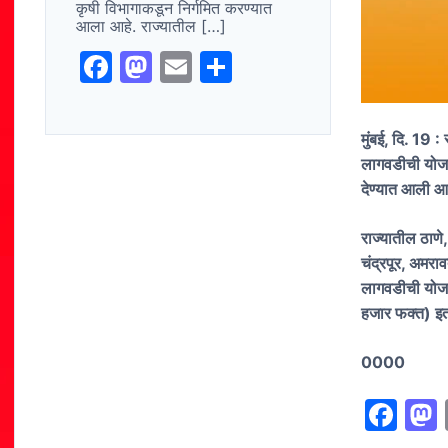
कृषी विभागाकडून निर्गमित करण्यात
आला आहे. राज्यातील […]
F
M
E
S
a
a
m
h
c
st
ai
ar
मुंबई, दि. 19 
e
o
l
e
लागवडीची योजन
b
d
देण्यात आली आ
o
o
राज्यातील ठाणे
o
n
चंद्रपूर, अमरा
k
लागवडीची योजन
हजार फक्त) इतक
0000
F
a