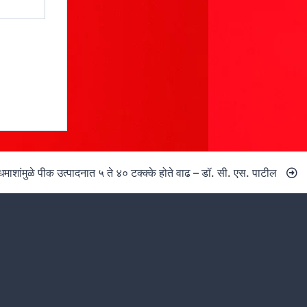
धमाशांमुळे पीक उत्पादनात ५ ते ४० टक्क्के होते वाढ – डॉ. सी. एस. पाटील