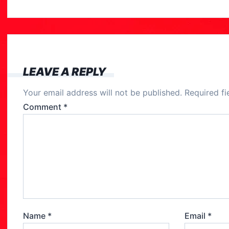
c
e
b
o
LEAVE A REPLY
o
Your email address will not be published.
Required f
k
Comment
*
Name
*
Email
*