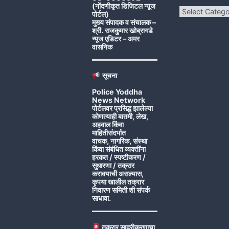
(नोंदणीकृत डिजिटल न्यूज
Categories
पोर्टल)
मुख्य संपादक व संचालक –
श्री. राजकुमार खोब्रागडे
न्यूज एडिटर – अमर
वासनिक
सूचना
Police Yoddha
News Network
पोर्टलवर प्रसिद्ध झालेल्या
कोणत्याही बातमी, लेख,
अहवाल किंवा
माहितीसंदर्भात
वाचक, नागरिक, संस्था
किंवा संबंधित व्यक्तींना
हरकत / स्पष्टीकरण /
सुधारणा / तक्रार
करावयाची असल्यास,
कृपया खालील तक्रार
निवारण समिती शी संपर्क
साधावा.
तक्रार सादरीकरणाचा