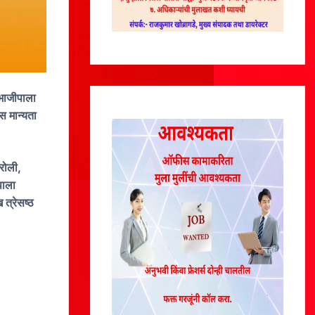
 भाजीपाला
 मान्यता
रोली,
पाला
त्रेसष्ठ