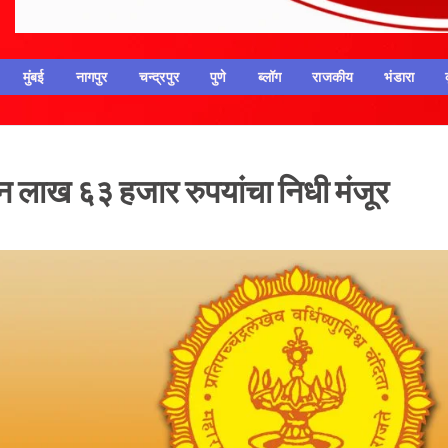
मुंबई
नागपुर
चन्द्रपुर
पुणे
ब्लॉग
राजकीय
भंडारा
 लाख ६३ हजार रुपयांचा निधी मंजूर