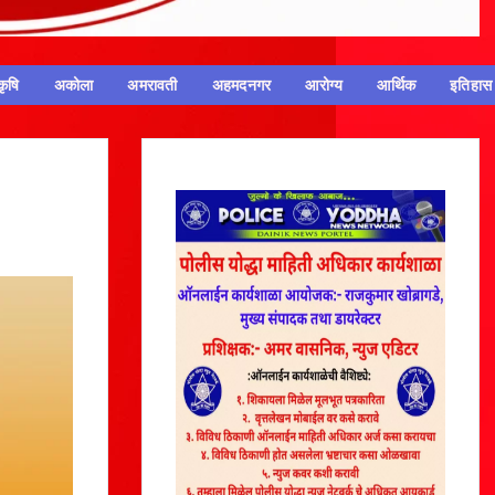
कृषि
अकोला
अमरावती
अहमदनगर
आरोग्य
आर्थिक
इतिहास