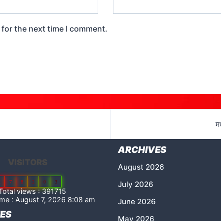
 for the next time I comment.
म
ARCHIVES
VISITORS
August 2026
2
7
8
2
0
3
July 2026
Total views : 391715
me : August 7, 2026 8:08 am
June 2026
ES
May 2026