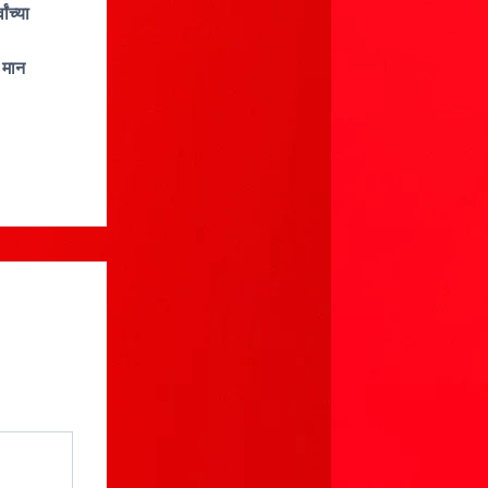
ंच्या
 मान