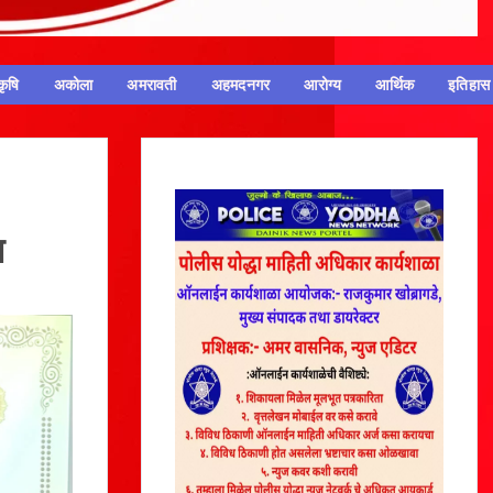
कृषि
अकोला
अमरावती
अहमदनगर
आरोग्य
आर्थिक
इतिहास
त