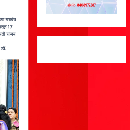
्या यशवंत
यातून 17
भापती संजय
 डॉ.