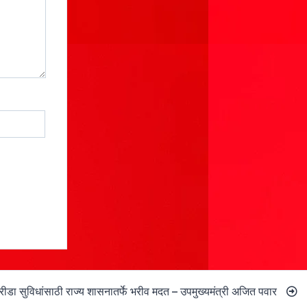
क्रीडा सुविधांसाठी राज्य शासनातर्फे भरीव मदत – उपमुख्यमंत्री अजित पवार