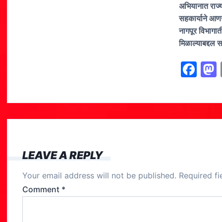
अभियानात राज्य
सहकार्याने आणख
नागपूर विभागा
मिळाल्याबद्दल स
F
a
c
e
b
o
LEAVE A REPLY
o
Your email address will not be published.
Required f
k
Comment
*