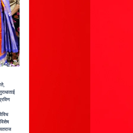
ते,
ुराधाताई
प्रविण
विविध
 विशेष
चायतराज