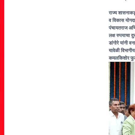
राज्य शासनाकड
व विकास योगदा
पंचायतराज अभिय
लक्ष रुपयाचा दु
डांगोरे यांनी व
यावेळी विभागीय
कमलकिशोर फुटाण