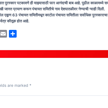
ात पुरस्कार पटकावणे ही माझ्यासाठी फार आनंदाची बाब आहे. पुढील काळामध्ये सर्वा
ी जास्त प्रयत्न करून पंचायत समितीचे नाव देशपातळीवर नेण्याची ग्वाही दिली.
तील एकूण 63 पंचायत समितीमधून काटोल पंचायत समितीला सर्वाधिक पुरस्काराचा
र्वत्र कौतूक होत आहे.
M
E
S
a
m
h
st
ai
ar
o
l
e
d
o
n
ields are marked
*