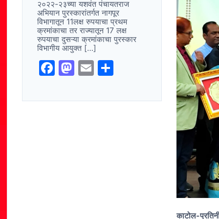
२०२२-२३च्या यशवंत पंचायतराज
अभियान पुरस्कारांतर्गत नागपूर
विभागातून 11लक्ष रुपयाचा प्रथम
क्रमांकाचा तर राज्यातून 17 लक्ष
रुपयाचा दुसऱ्या क्रमांकाचा पुरस्कार
विभागीय आयुक्त […]
F
M
E
S
a
a
m
h
c
st
ai
ar
e
o
l
e
b
d
o
o
o
n
k
काटोल-प्रतिन