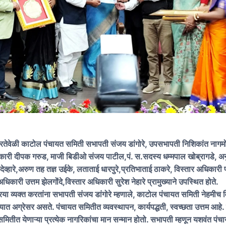
ारतेवेळी काटोल पंचायत समिती सभापती संजय डांगोरे, उपसभापती निशिकांत नागमो
री दीपक गरुड, माजी बिडीओ संजय पाटील,पं. स.सदस्य धम्मपाल खोब्रागडे, अन
देव्हारे,अरुण तह तज्ञ उईके, लताताई धारपुरे,प्रतिभाताई ठाकरे, विस्तार अधिकारी 
 अधिकारी उत्तम झेलगोंदे,विस्तार अधिकारी सुरेश नेहारे प्रामुख्याने उपस्थित होते.
रिया व्यक्त करतांना सभापती संजय डांगोरे म्हणाले, काटोल पंचायत समिती नेहमीच 
यात अग्रेसर असते. पंचायत समितीत व्यवस्थापन, कार्यपद्धती, स्वच्छता उत्तम आहे.
समितीत येणाऱ्या प्रत्येक नागरिकांचा मान सन्मान होतो. सभापती म्हणून यशवंत पं