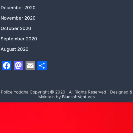
December 2020
November 2020
October 2020
September 2020
August 2020
F
M
E
S
a
a
m
h
c
st
ai
ar
e
o
l
e
Police Yoddha Copyright @ 2020
All Rights Reserved | Designed &
Maintain by
BluesoftVentures
b
d
o
o
o
n
k