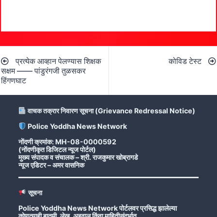
Post
प्रत्येक आव्हान पेलण्यास शिक्षक
कोविड टेस्ट
navigation
सक्षम —— पांडुरंगजी तुळसकर
हिंगणघाट
वाचक तक्रार निवारण सूचना (Grievance Redressal Notice)
Police Yoddha News Network
नोंदणी क्रमांक: MH-08-0000592
(नोंदणीकृत डिजिटल न्यूज पोर्टल)
मुख्य संपादक व संचालक – श्री. राजकुमार खोब्रागडे
न्यूज एडिटर – अमर वासनिक
सूचना
Police Yoddha News Network पोर्टलवर प्रसिद्ध झालेल्या
कोणत्याही बातमी, लेख, अहवाल किंवा माहितीसंदर्भात