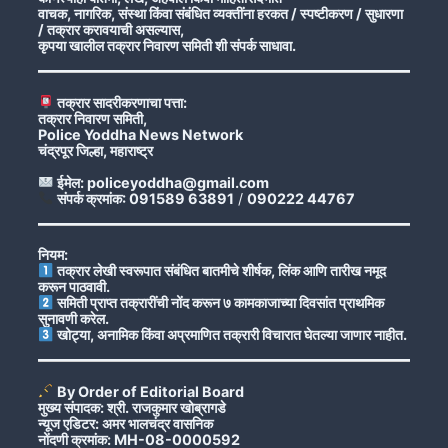
वाचक, नागरिक, संस्था किंवा संबंधित व्यक्तींना हरकत / स्पष्टीकरण / सुधारणा
/ तक्रार करावयाची असल्यास,
कृपया खालील तक्रार निवारण समिती शी संपर्क साधावा.
तक्रार सादरीकरणाचा पत्ता:
तक्रार निवारण समिती,
Police Yoddha News Network
चंद्रपूर जिल्हा, महाराष्ट्र
ईमेल: policeyoddha@gmail.com
संपर्क क्रमांक: 091589 63891
/
090222 44767
नियम:
तक्रार लेखी स्वरूपात संबंधित बातमीचे शीर्षक, लिंक आणि तारीख नमूद
करून पाठवावी.
समिती प्राप्त तक्रारींची नोंद करून ७ कामकाजाच्या दिवसांत प्राथमिक
सुनावणी करेल.
खोट्या, अनामिक किंवा अप्रमाणित तक्रारी विचारात घेतल्या जाणार नाहीत.
By Order of Editorial Board
मुख्य संपादक: श्री. राजकुमार खोब्रागडे
न्यूज एडिटर: अमर भालचंद्र वासनिक
नोंदणी क्रमांक: MH-08-0000592