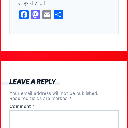
ला दूपारी ४ […]
k
F
M
E
S
a
a
m
h
c
st
ai
ar
e
o
l
e
b
d
o
o
o
n
k
LEAVE A REPLY
Your email address will not be published.
Required fields are marked
*
Comment
*