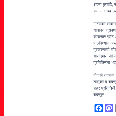
अजय बुरबांदे, 
समाज बांधव उप
माझ्यावर लावण
याबाबत श्रावण
सारासार खोटे अ
पाठविण्यात आले
प्रकरणाची चौक
यासंदर्भात पो
प्रतिक्रिया भद
विक्की नगराळे
तालुका व चंद्रप
शहर प्रतिनिधी
चंद्रपुर
F