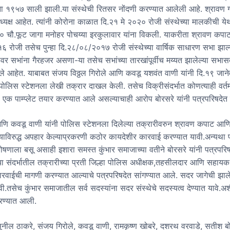
पना १९५७ साली झाली.या संस्थेची रितसर नोंदणी करण्यात आलेली आहे. श्रावण 
 अध्यक्ष आहेत. त्यांनी कोरोना काळात दि.२१ मे २०२० रोजी संस्थेच्या मालकीची ये
चौ.फूट जागा मनोहर पोचय्या इरकुलावार यांना विकली. याकरीता श्रावण कपाट
 रोजी तसेच पुन्हा दि.२८/०८/२०१७ रोजी संस्थेच्या वार्षिक साधारण सभा झाल्
वर सभांना गैरहजर असणा-या तसेच सभांच्या तारखांपूर्वीच मय्यत झालेल्या सभास
ेले आहेत. याबाबत संजय विठ्ठल गिरोले आणि कवडू यशवंत वाणी यांनी दि.१९ जान
पोलिस स्टेशनला लेखी तक्रार दाखल केली. तसेच विक्रीसंदर्भात कोणत्याही वर्त
 एक पाम्प्लेट तयार करण्यात आले असल्याचाही आरोप बोरसरे यांनी पत्रपरिषदेत 
णि कवडू वाणी यांनी पोलिस स्टेशनला दिलेल्या तक्रारीवरुन श्रावण कपाट आण
च्याविरुद्ध अपहार केल्याप्रकरणी कठोर कायदेशीर कारवाई करण्यात यावी.अन्यथा
षणाला बसू असाही इशारा समस्त कुंभार समाजाच्या वतीने बोरसरे यांनी पत्रपरिष
्या संदर्भातील तक्रारीच्या प्रती जिल्हा पोलिस अधीक्षक,तहसीलदार आणि सहाय
कारवाईची मागणी करण्यात आल्याचे पत्रपरिषदेत सांगण्यात आले. सदर जागेची झाल
ावी.तसेच कुंभार समाजातील सर्व सदस्यांना सदर संस्थेचे सदस्यत्व देण्यात यावे.अ
रण्यात आली.
ुनील ठाकरे, संजय गिरोले, कवडू वाणी, रामकृष्ण खोबरे, दशरथ वरवाडे, सतीश बो