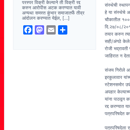
परस्पर विक्री केल्याने ती विक्री रद्द
संस्थेची स्था
करुन आरोपीस अटक करण्यात यावी
हे या संस्थेचे
अन्यथा समस्त कुंभार समाजातर्फे तीव्र
आंदोलन करण्यात येईल, […]
चौकातील १००० 
दि.२७/०८/२०१६
F
M
E
S
तयार करुन त्या
a
a
m
h
सही/अंगठे केल
c
st
ai
ar
रोजी भद्रावती 
e
o
l
e
जाहिरात न देता
b
d
संजय गिरोले आ
o
o
इरकुलावार यां
o
n
स्टेशनसमोर उपो
अपहार केल्याच
k
यांना पाठवून 
रद्द करण्यात य
पत्रपरिषदेत क
पत्रपरिषदेला स