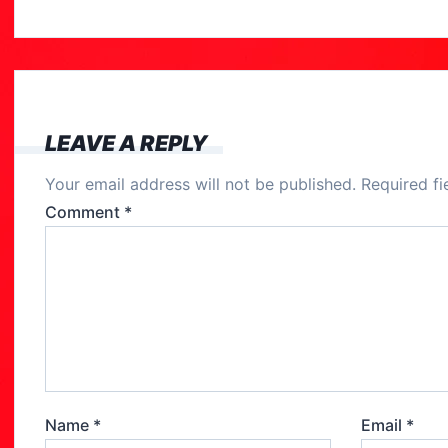
a
c
e
b
o
LEAVE A REPLY
o
Your email address will not be published.
Required f
k
Comment
*
Name
*
Email
*