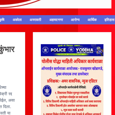
कृषि
अकोला
अमरावती
अहमदनगर
आरोग्य
आर्थिक
इतिहास
ुंभार
ेच्या
्री रद्द
येईल, असा
ेत दिला.
ावती या