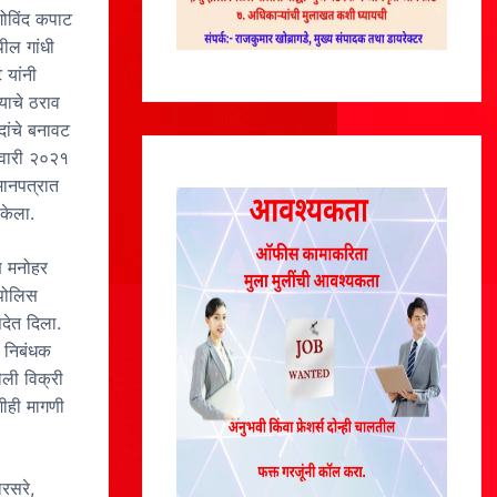
गोविंद कपाट
थील गांधी
 यांनी
याचे ठराव
दांचे बनावट
ेवारी २०२१
मानपत्रात
केला.
ि मनोहर
 पोलिस
देत दिला.
क निबंधक
ेली विक्री
शीही मागणी
रसरे,