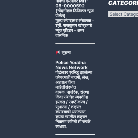
नोंदणी क्रमांक: MH-
CATEGORI
08-0000592
(नोंदणीकृत डिजिटल न्यूज
Categories
पोर्टल)
मुख्य संपादक व संचालक –
श्री. राजकुमार खोब्रागडे
न्यूज एडिटर – अमर
वासनिक
सूचना
Police Yoddha
News Network
पोर्टलवर प्रसिद्ध झालेल्या
कोणत्याही बातमी, लेख,
अहवाल किंवा
माहितीसंदर्भात
वाचक, नागरिक, संस्था
किंवा संबंधित व्यक्तींना
हरकत / स्पष्टीकरण /
सुधारणा / तक्रार
करावयाची असल्यास,
कृपया खालील तक्रार
निवारण समिती शी संपर्क
साधावा.