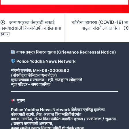
Post
अन्यायग्रस्त कंत्राटी सफाई
कोरोना व्हायरस (COVID-19) चा
navigation
कामगारांसाठी शिवसेनेतर्फे आंदोलनाचा
वाढ़ता संसर्ग लक्षात घेता
इशारा
वाचक तक्रार निवारण सूचना (Grievance Redressal Notice)
Police Yoddha News Network
नोंदणी क्रमांक: MH-08-0000592
(नोंदणीकृत डिजिटल न्यूज पोर्टल)
मुख्य संपादक व संचालक – श्री. राजकुमार खोब्रागडे
न्यूज एडिटर – अमर वासनिक
सूचना
Police Yoddha News Network पोर्टलवर प्रसिद्ध झालेल्या
कोणत्याही बातमी, लेख, अहवाल किंवा माहितीसंदर्भात
वाचक, नागरिक, संस्था किंवा संबंधित व्यक्तींना हरकत / स्पष्टीकरण / सुधारणा
/ तक्रार करावयाची असल्यास,
कृपया खालील तक्रार निवारण समिती शी संपर्क साधावा.