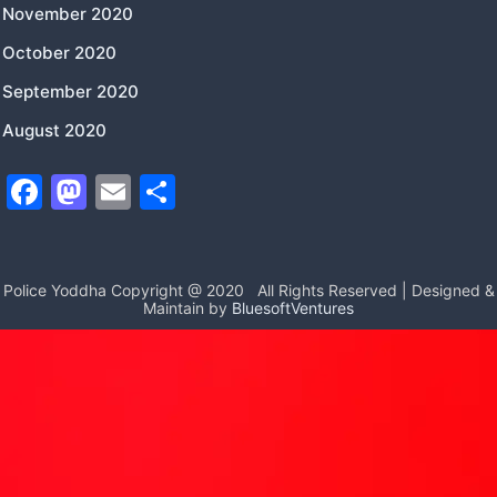
November 2020
October 2020
September 2020
August 2020
F
M
E
S
a
a
m
h
c
st
ai
ar
e
o
l
e
Police Yoddha Copyright @ 2020
All Rights Reserved | Designed &
Maintain by
BluesoftVentures
b
d
o
o
o
n
k