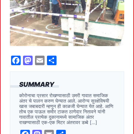
F
M
E
S
a
a
m
h
c
st
ai
ar
SUMMARY
e
o
l
e
कोरोनाचा प्रसार रोखण्यासाठी उमरी गावात समाजिक
b
d
अंतर चे पालन करुण घेन्यात आले. आरोग्य सुरक्षेविषयी
o
o
खास जबाबदारी म्हणुन ही काळजी घेन्यात येत आहे. आणि
तोच एक पाऊल समोर टाकत ठाणेदार नितावने यांनी
o
n
गावातील प्रत्येक दुकानामध्ये सामाजिक अंतर
राखण्यासाठी एक-एक मिटर अंतरावर डब्बे […]
k