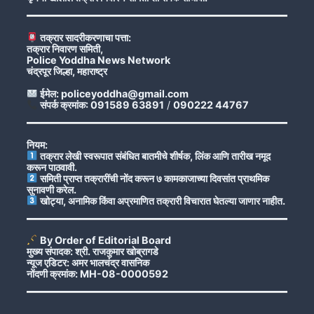
तक्रार सादरीकरणाचा पत्ता:
तक्रार निवारण समिती,
Police Yoddha News Network
चंद्रपूर जिल्हा, महाराष्ट्र
ईमेल: policeyoddha@gmail.com
संपर्क क्रमांक: 091589 63891
/
090222 44767
नियम:
तक्रार लेखी स्वरूपात संबंधित बातमीचे शीर्षक, लिंक आणि तारीख नमूद
करून पाठवावी.
समिती प्राप्त तक्रारींची नोंद करून ७ कामकाजाच्या दिवसांत प्राथमिक
सुनावणी करेल.
खोट्या, अनामिक किंवा अप्रमाणित तक्रारी विचारात घेतल्या जाणार नाहीत.
By Order of Editorial Board
मुख्य संपादक: श्री. राजकुमार खोब्रागडे
न्यूज एडिटर: अमर भालचंद्र वासनिक
नोंदणी क्रमांक: MH-08-0000592