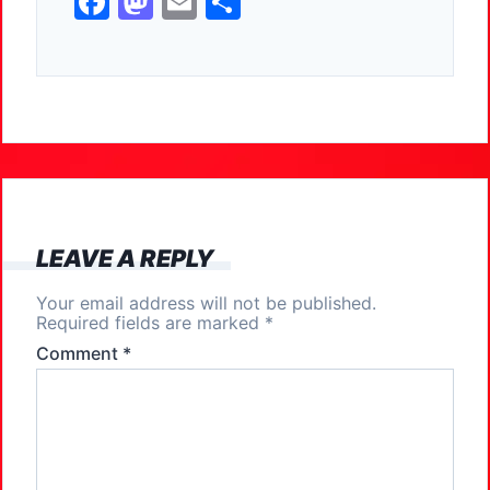
F
M
E
S
a
a
m
h
c
st
ai
ar
e
o
l
e
b
d
o
o
o
n
k
LEAVE A REPLY
Your email address will not be published.
Required fields are marked
*
Comment
*