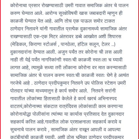
कोरोनाचा प्रसार रोखण्यासाठी उमरी गावात समाजिक अंतर चे पालन
करुण घेन्यात आले. आरोग्य सुरक्षेविषयी खास जबाबदारी म्हणुन ही
काळजी घेन्यात येत आहे. आणि तोच एक पाऊल समोर टाकत
ठाणेदार नितावने यांनी गावातील प्रत्येक दुकानामध्ये सामाजिक अंतर
राखण्यासाठी एक-एक मिटर अंतरावर डब्बे आखवेत अशी शिपारस
(मेडिकल, किराणा स्टोअर्स , पानठेला, हाॅटेल सलुन, टेलर ..)
दुकानदारांना देण्यात आली. अजुन पर्यंत तर कोरोना ची लस आली
नाही ती येई पर्यंत नागरिकांनाी स्वतःची काळजी स्वतःला च घ्यावी
लागत आहे, त्यामुळे सध्या तरी लोंकाना कोरोना वर मात करन्यासाठी
सामाजिक अंतर चे पालन करुण स्वतःची काळजी स्वतः घेणे हे अत्यंत
गरजेचे आहे . ठाणेदार प्रदीपकुमार नितवने उप पोलिस स्टेशन उमरी
पोतदार यांच्या माध्यमातुन हे कार्य समोर आले. नितवने सरांनी
गावातील लोकांच्या हितासाठी केलेले हे कार्य खरचं अभिनास्पद
वाटतयं,कोरोनाच्या संकटात रात्रंदिवस लोकांसाठी काम करणाऱ्या
कोरोनायोद्धा पोलीसांना त्यांच्या या कार्यास प्रतिसाद देत दुकानदार
सहकार्य करित आहे.गावतील लोक प्रशाक्षनाला सहकार्य करावे व
सुचनाचे पालन करावे , सामाजिक अंतर राखून आपली व आपल्या
कुटुंबीयांची काळजी घ्यावी. अशी ठोस भूमिका ठाणेदार प्रदीपकुमार