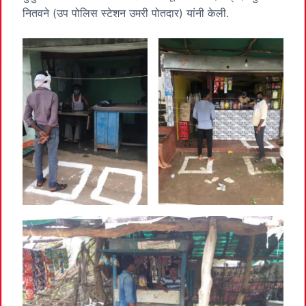
नितवने (उप पोलिस स्टेशन उमरी पोतदार) यांनी केली.