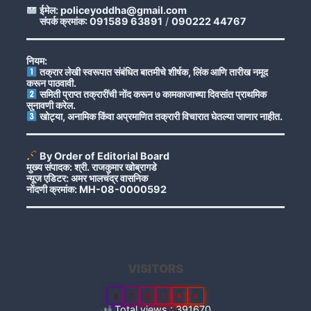
ईमेल: policeyoddha@gmail.com
संपर्क क्रमांक: 091589 63891
/
090222 44767
नियम:
तक्रार लेखी स्वरूपात संबंधित बातमीचे शीर्षक, लिंक आणि तारीख नमूद
करून पाठवावी.
समिती प्राप्त तक्रारींची नोंद करून ७ कामकाजाच्या दिवसांत प्राथमिक
सुनावणी करेल.
खोट्या, अनामिक किंवा अप्रमाणित तक्रारी विचारात घेतल्या जाणार नाहीत.
By Order of Editorial Board
मुख्य संपादक: श्री. राजकुमार खोब्रागडे
न्यूज एडिटर: अमर भालचंद्र वासनिक
नोंदणी क्रमांक: MH-08-0000592
VISITORS
2
7
8
1
6
4
Total views : 391670