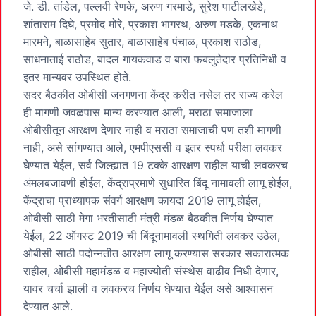
जे. डी. तांडेल, पल्लवी रेणके, अरुण गरमाडे, सुरेश पाटीलखेडे,
शांताराम दिघे, प्रमोद मोरे, प्रकाश भागरथ, अरुण मडके, एकनाथ
मारमने, बाळासाहेब सुतार, बाळासाहेब पंचाळ, प्रकाश राठोड,
साधनाताई राठोड, बादल गायकवाड व बारा फबलुतेदार प्रतिनिधी व
इतर मान्यवर उपस्थित होते.
सदर बैठकीत ओबीसी जनगणना केंद्र करीत नसेल तर राज्य करेल
ही मागणी जवळपास मान्य करण्यात आली, मराठा समाजाला
ओबीसीतून आरक्षण देणार नाही व मराठा समाजाची पण तशी मागणी
नाही, असे सांगण्यात आले, एमपीएससी व इतर स्पर्धा परीक्षा लवकर
घेण्यात येईल, सर्व जिल्ह्यात 19 टक्के आरक्षण राहील याची लवकरच
अंमलबजावणी होईल, केंद्राप्रमाणे सुधारित बिंदू नामावली लागू होईल,
केंद्राचा प्राध्यापक संवर्ग आरक्षण कायदा 2019 लागू होईल,
ओबीसी साठी मेगा भरतीसाठी मंत्री मंडळ बैठकीत निर्णय घेण्यात
येईल, 22 ऑगस्ट 2019 ची बिंदूनामावली स्थगिती लवकर उठेल,
ओबीसी साठी पदोन्नतीत आरक्षण लागू करण्यास सरकार सकारात्मक
राहील, ओबीसी महामंडळ व महाज्योती संस्थेस वाढीव निधी देणार,
यावर चर्चा झाली व लवकरच निर्णय घेण्यात येईल असे आश्वासन
देण्यात आले.