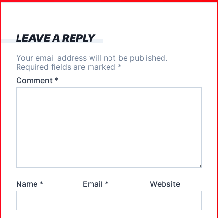
o
o
o
n
k
LEAVE A REPLY
Your email address will not be published.
Required fields are marked
*
Comment
*
Name
*
Email
*
Website