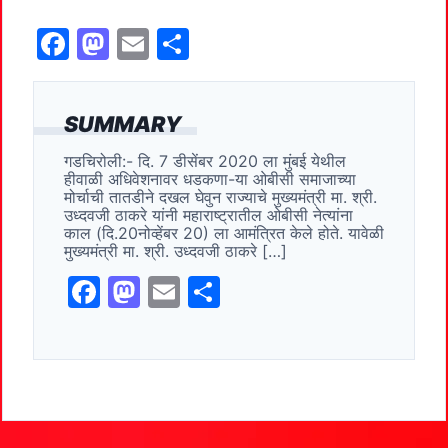
F
M
E
S
a
a
m
h
c
st
ai
ar
SUMMARY
e
o
l
e
गडचिरोली:- दि. 7 डीसेंबर 2020 ला मुंबई येथील
b
d
हीवाळी अधिवेशनावर धडकणा-या ओबीसी समाजाच्या
o
o
मोर्चाची तातडीने दखल घेवुन राज्याचे मुख्यमंत्री मा. श्री.
उध्दवजी ठाकरे यांनी महाराष्ट्रातील ओबीसी नेत्यांना
o
n
काल (दि.20नोव्हेंबर 20) ला आमंत्रित केले होते. यावेळी
मुख्यमंत्री मा. श्री. उध्दवजी ठाकरे […]
k
F
M
E
S
a
a
m
h
c
st
ai
ar
e
o
l
e
b
d