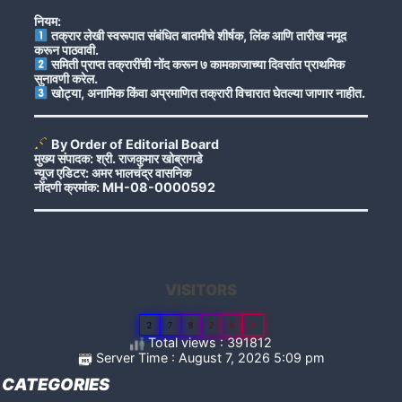
नियम:
तक्रार लेखी स्वरूपात संबंधित बातमीचे शीर्षक, लिंक आणि तारीख नमूद
करून पाठवावी.
समिती प्राप्त तक्रारींची नोंद करून ७ कामकाजाच्या दिवसांत प्राथमिक
सुनावणी करेल.
खोट्या, अनामिक किंवा अप्रमाणित तक्रारी विचारात घेतल्या जाणार नाहीत.
By Order of Editorial Board
मुख्य संपादक: श्री. राजकुमार खोब्रागडे
न्यूज एडिटर: अमर भालचंद्र वासनिक
नोंदणी क्रमांक: MH-08-0000592
VISITORS
2
7
8
2
8
3
Total views : 391812
Server Time : August 7, 2026 5:09 pm
CATEGORIES