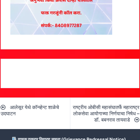
Post
आलेसूर येथे कॉन्व्हेन्ट शाळेचे
राष्ट्रीय ओबीसी महासंघातर्फे महाराष्ट्र
navigation
उदघाटन
लोकसेवा आयोगाच्या निर्णयाचा निषेध –
डॉ. बबनराव तायवाडे
वाचक तक्रार निवारण सूचना (Grievance Redressal Notice)