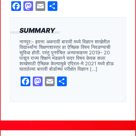
F
M
E
S
a
a
m
h
c
st
ai
ar
SUMMARY
e
o
l
e
नागपुर:- इयत्ता अकरावी बारावी मध्ये विज्ञान शाखेतील
b
d
विद्यार्थ्यांना शिक्षणशास्त्र हा ऐच्छिक विषय निवडण्याची
o
o
सुविधा होती. परंतु पुनर्रचित अभ्यासक्रम 2019- 20
पासून राज्य शिक्षण मंडळाने सदर विषय केवळ कला
o
n
शाखेसाठी ऐच्छिक केल्यामुळे एप्रिल-मे 2021 मध्ये होऊ
घातलेल्या बारावी बोर्डाच्या परीक्षेत विज्ञान […]
k
F
M
E
S
a
a
m
h
c
st
ai
ar
e
o
l
e
b
d
o
o