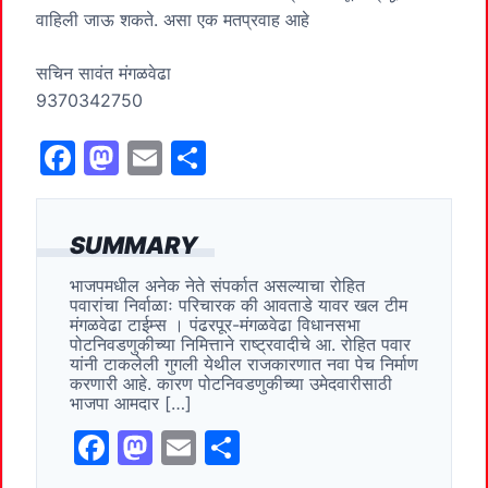
वाहिली जाऊ शकते. असा एक मतप्रवाह आहे
सचिन सावंत मंगळवेढा
9370342750
F
M
E
S
a
a
m
h
c
st
ai
ar
SUMMARY
e
o
l
e
भाजपमधील अनेक नेते संपर्कात असल्याचा रोहित
b
d
पवारांचा निर्वाळाः परिचारक की आवताडे यावर खल टीम
o
o
मंगळवेढा टाईम्स । पंढरपूर-मंगळवेढा विधानसभा
पोटनिवडणुकीच्या निमित्ताने राष्ट्रवादीचे आ. रोहित पवार
o
n
यांनी टाकलेली गुगली येथील राजकारणात नवा पेच निर्माण
करणारी आहे. कारण पोटनिवडणुकीच्या उमेदवारीसाठी
k
भाजपा आमदार […]
F
M
E
S
a
a
m
h