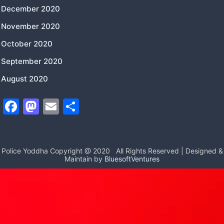
December 2020
November 2020
October 2020
September 2020
August 2020
F
M
E
S
a
a
m
h
c
st
ai
ar
e
o
l
e
Police Yoddha Copyright @ 2020
All Rights Reserved | Designed &
Maintain by
BluesoftVentures
b
d
o
o
o
n
k