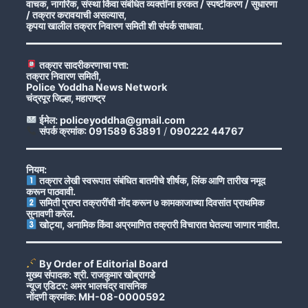
वाचक, नागरिक, संस्था किंवा संबंधित व्यक्तींना हरकत / स्पष्टीकरण / सुधारणा
/ तक्रार करावयाची असल्यास,
कृपया खालील तक्रार निवारण समिती शी संपर्क साधावा.
तक्रार सादरीकरणाचा पत्ता:
तक्रार निवारण समिती,
Police Yoddha News Network
चंद्रपूर जिल्हा, महाराष्ट्र
ईमेल: policeyoddha@gmail.com
संपर्क क्रमांक: 091589 63891
/
090222 44767
नियम:
तक्रार लेखी स्वरूपात संबंधित बातमीचे शीर्षक, लिंक आणि तारीख नमूद
करून पाठवावी.
समिती प्राप्त तक्रारींची नोंद करून ७ कामकाजाच्या दिवसांत प्राथमिक
सुनावणी करेल.
खोट्या, अनामिक किंवा अप्रमाणित तक्रारी विचारात घेतल्या जाणार नाहीत.
By Order of Editorial Board
मुख्य संपादक: श्री. राजकुमार खोब्रागडे
न्यूज एडिटर: अमर भालचंद्र वासनिक
नोंदणी क्रमांक: MH-08-0000592