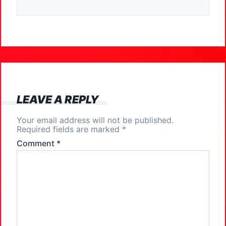
c
st
ai
ar
e
o
l
e
b
d
o
o
o
n
k
LEAVE A REPLY
Your email address will not be published.
Required fields are marked
*
Comment
*