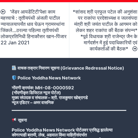
Post
‘जेंडर आयडेंटिटी’पेक्षा काम
*सांसद श्री प्रफुल पटेल की अनुशंसा
navigation
महत्त्वाचे : तृतीयपंथी अंजली पाटील
पर राकांपा प्रदेशाध्यक्ष व जलसंपदा
न्यायालयापर्यंत धाव घेऊन ग्रामस्थांना
मंत्री श्री जयंत पाटील के आगमन को
जिंकले…ठरल्या पहिल्या तृतीयपंथी
लेकर शहर राकांपा की बैठक संपन्न*
लोकप्रतिनिधी हिनाकौसर खान-पिंजार
*पूर्व विधायक श्री राजेन्द्र जैन के
22 Jan 2021
मार्गदर्शन में हुई पदाधिकारियों एवं
कार्यकर्ताओं की बैठक*
वाचक तक्रार निवारण सूचना (Grievance Redressal Notice)
Police Yoddha News Network
नोंदणी क्रमांक: MH-08-0000592
(नोंदणीकृत डिजिटल न्यूज पोर्टल)
मुख्य संपादक व संचालक – श्री. राजकुमार खोब्रागडे
न्यूज एडिटर – अमर वासनिक
सूचना
Police Yoddha News Network पोर्टलवर प्रसिद्ध झालेल्या
कोणत्याही बातमी, लेख, अहवाल किंवा माहितीसंदर्भात