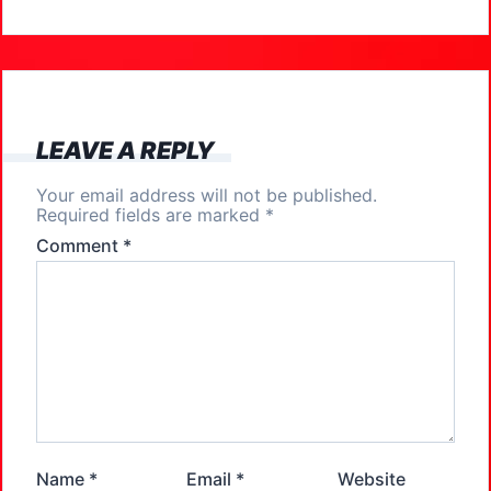
b
d
o
o
o
n
k
LEAVE A REPLY
Your email address will not be published.
Required fields are marked
*
Comment
*
Name
*
Email
*
Website