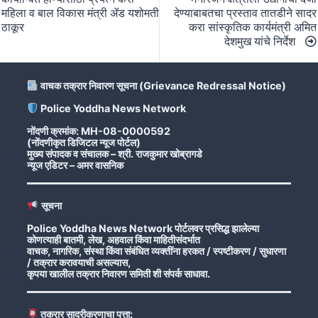
महिला व बाल विकास मंत्री ॲड यशोमती
देण्याबाबतचा प्रस्ताव तातडीने सादर
ठाकूर
करा सांस्कृतिक कार्यमंत्री अमित
देशमुख यांचे निर्देश
वाचक तक्रार निवारण सूचना (Grievance Redressal Notice)
Police Yoddha News Network
नोंदणी क्रमांक: MH-08-0000592
(नोंदणीकृत डिजिटल न्यूज पोर्टल)
मुख्य संपादक व संचालक – श्री. राजकुमार खोब्रागडे
न्यूज एडिटर – अमर वासनिक
सूचना
Police Yoddha News Network पोर्टलवर प्रसिद्ध झालेल्या
कोणत्याही बातमी, लेख, अहवाल किंवा माहितीसंदर्भात
वाचक, नागरिक, संस्था किंवा संबंधित व्यक्तींना हरकत / स्पष्टीकरण / सुधारणा
/ तक्रार करावयाची असल्यास,
कृपया खालील तक्रार निवारण समिती शी संपर्क साधावा.
तक्रार सादरीकरणाचा पत्ता: