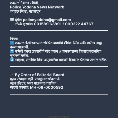
तक्रार निवारण समिती,
Police Yoddha News Network
चंद्रपूर जिल्हा, महाराष्ट्र
ईमेल: policeyoddha@gmail.com
संपर्क क्रमांक: 091589 63891
/
090222 44767
नियम:
तक्रार लेखी स्वरूपात संबंधित बातमीचे शीर्षक, लिंक आणि तारीख नमूद
करून पाठवावी.
समिती प्राप्त तक्रारींची नोंद करून ७ कामकाजाच्या दिवसांत प्राथमिक
सुनावणी करेल.
खोट्या, अनामिक किंवा अप्रमाणित तक्रारी विचारात घेतल्या जाणार नाहीत.
By Order of Editorial Board
मुख्य संपादक: श्री. राजकुमार खोब्रागडे
न्यूज एडिटर: अमर भालचंद्र वासनिक
नोंदणी क्रमांक: MH-08-0000592
VISITORS