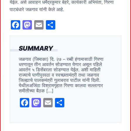
येईल. असे आवाहन धर्मेद्रकुमार बेहरे, कार्यकारी अभियंता, गिरणा
पाटबंधारे जळगाव यांनी केले आहे.
F
M
E
S
a
a
m
h
c
st
ai
ar
SUMMARY
e
o
l
e
जळगाव (जिमाका) दि. २७ – रब्बी हंगामासाठी गिरणा
b
d
धरणातून तीन आवर्तन सोडण्यात येणार असून पहिले
o
o
आवर्तन ५ डिसेंबरला सोडण्यात येईल. अशी माहिती
राज्याचे पाणीपुरवठा व स्वच्छतामंत्री तथा जळगाव
o
n
जिल्ह्याचे पालकमंत्री गुलाबराव पाटील यांनी दिली.
येथीलअजिंठा विश्रामगृहात गिरणा कालवा सल्लागार
k
समीतीच्या बैठक […]
F
M
E
S
a
a
m
h
c
st
ai
ar
e
o
l
e