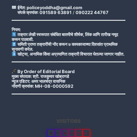
ईमेल: policeyoddha@gmail.com
संपर्क क्रमांक: 091589 63891
/
090222 44767
नियम:
तक्रार लेखी स्वरूपात संबंधित बातमीचे शीर्षक, लिंक आणि तारीख नमूद
करून पाठवावी.
समिती प्राप्त तक्रारींची नोंद करून ७ कामकाजाच्या दिवसांत प्राथमिक
सुनावणी करेल.
खोट्या, अनामिक किंवा अप्रमाणित तक्रारी विचारात घेतल्या जाणार नाहीत.
By Order of Editorial Board
मुख्य संपादक: श्री. राजकुमार खोब्रागडे
न्यूज एडिटर: अमर भालचंद्र वासनिक
नोंदणी क्रमांक: MH-08-0000592
VISITORS
2
7
8
4
7
5