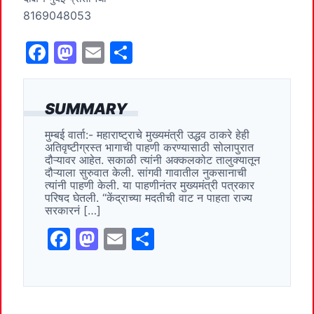
8169048053
F
M
E
S
a
a
m
h
c
st
ai
ar
SUMMARY
e
o
l
e
मुम्बई वार्ता:- महाराष्ट्राचे मुख्यमंत्री उद्धव ठाकरे हेही
b
d
अतिवृष्टीग्रस्त भागाची पाहणी करण्यासाठी सोलापुरात
o
o
दौऱ्यावर आहेत. सकाळी त्यांनी अक्कलकोट तालुक्यातून
दौऱ्याला सुरुवात केली. सांगवी गावातील नुकसानाची
o
n
त्यांनी पाहणी केली. या पाहणीनंतर मुख्यमंत्री पत्रकार
परिषद घेतली. “केंद्राच्या मदतीची वाट न पाहता राज्य
k
सरकारनं […]
F
M
E
S
a
a
m
h
c
st
ai
ar
e
o
l
e