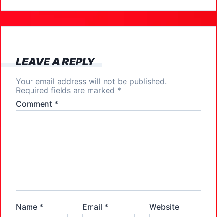
b
d
o
o
o
n
k
LEAVE A REPLY
Your email address will not be published.
Required fields are marked
*
Comment
*
Name
*
Email
*
Website