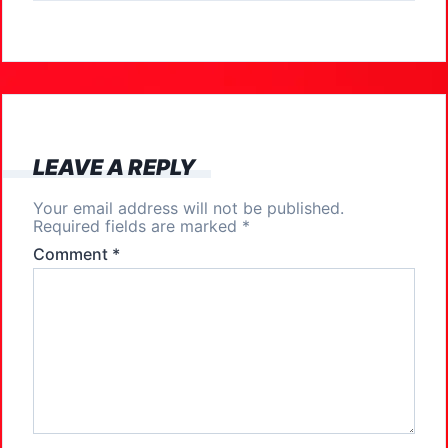
e
o
l
e
b
d
o
o
o
n
k
LEAVE A REPLY
Your email address will not be published.
Required fields are marked
*
Comment
*