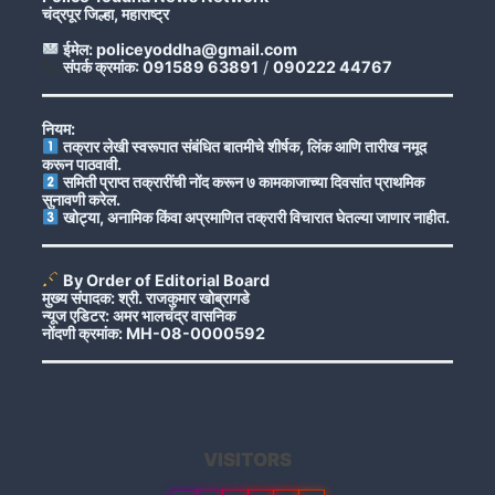
चंद्रपूर जिल्हा, महाराष्ट्र
ईमेल: policeyoddha@gmail.com
संपर्क क्रमांक: 091589 63891
/
090222 44767
नियम:
तक्रार लेखी स्वरूपात संबंधित बातमीचे शीर्षक, लिंक आणि तारीख नमूद
करून पाठवावी.
समिती प्राप्त तक्रारींची नोंद करून ७ कामकाजाच्या दिवसांत प्राथमिक
सुनावणी करेल.
खोट्या, अनामिक किंवा अप्रमाणित तक्रारी विचारात घेतल्या जाणार नाहीत.
By Order of Editorial Board
मुख्य संपादक: श्री. राजकुमार खोब्रागडे
न्यूज एडिटर: अमर भालचंद्र वासनिक
नोंदणी क्रमांक: MH-08-0000592
VISITORS