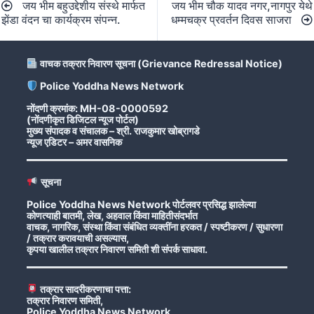
जय भीम बहुउद्देशीय संस्थे मार्फत
जय भीम चौक यादव नगर,नागपुर येथे
navigation
झेंडा वंदन चा कार्यक्रम संपन्न.
धम्मचक्र प्रवर्तन दिवस साजरा
वाचक तक्रार निवारण सूचना (Grievance Redressal Notice)
Police Yoddha News Network
नोंदणी क्रमांक: MH-08-0000592
(नोंदणीकृत डिजिटल न्यूज पोर्टल)
मुख्य संपादक व संचालक – श्री. राजकुमार खोब्रागडे
न्यूज एडिटर – अमर वासनिक
सूचना
Police Yoddha News Network पोर्टलवर प्रसिद्ध झालेल्या
कोणत्याही बातमी, लेख, अहवाल किंवा माहितीसंदर्भात
वाचक, नागरिक, संस्था किंवा संबंधित व्यक्तींना हरकत / स्पष्टीकरण / सुधारणा
/ तक्रार करावयाची असल्यास,
कृपया खालील तक्रार निवारण समिती शी संपर्क साधावा.
तक्रार सादरीकरणाचा पत्ता:
तक्रार निवारण समिती,
Police Yoddha News Network