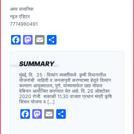
अमर वासनिक
न्यूज एडिटर
7774980491
F
M
E
S
a
a
m
h
c
st
ai
ar
SUMMARY
e
o
l
e
मुंबई, दि. 25 : दिव्यांग व्यक्तींमध्ये कृषी विभागातील
b
d
योजनांची माहिती व जनजागृती करण्याच्या हेतूने दिव्यांग
o
o
कल्याण आयुक्तालय, पुणे, यांच्यामार्फत उद्या मोफत
वेबिनार आयोजित करण्यात येत आहे. दि. 26 ऑक्टोबर
o
n
2020 रोजी सकाळी 11.30 वाजता प्रधान मंत्री कृषि
सिंचन योजना व […]
k
F
M
E
S
a
a
m
h
c
st
ai
ar