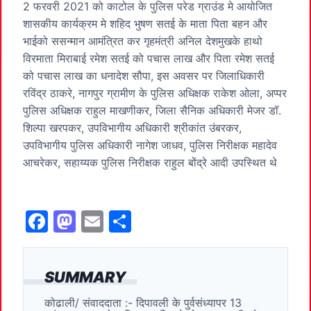
2 फरवरी 2021 को काटोल के पुलिस परेड ग्राउंड मे आयोजित
शासकीय कार्यक्रम मे शहिद भुषण सतई के माता पिता बहन और
भाईको ससन्मान आमंत्रित कर गृहमंत्री अनिल देशमुखके हाथो
विरमाता मिराबाई रमेश सतई को पचास लाख और पिता रमेश सतई
को पचास लाख का धनादेश सौपा, इस अवसर पर जिलाधिकारी
रविंद्र ठाकरे, नागपुर ग्रामीण के पुलिस अधिक्षक राकेश ओला, अप्पर
पुलिस अधिक्षक राहुल माखणीकर, जिला सैनिक अधिकारी मेजर डॉ.
शिल्पा खरपकर, उपविभागीय अधिकारी श्रीकांत उंबरकर,
उपविभागीय पुलिस अधिकारी नागेश जाधव, पुलिस निरीक्षक महादेव
आचरेकर, सहाय्यक पुलिस निरीक्षक राहुल बोंद्रे आदी उपस्थित थे
F
M
E
S
a
a
m
h
c
st
ai
ar
SUMMARY
e
o
l
e
कोढाली/ संवाददाता :- दिपावली के पुर्वसंध्यापर 13
b
d