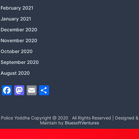
February 2021
January 2021
December 2020
November 2020
October 2020
September 2020
August 2020
F
M
E
S
a
a
m
h
c
st
ai
ar
e
o
l
e
Police Yoddha Copyright @ 2020
All Rights Reserved | Designed &
Maintain by
BluesoftVentures
b
d