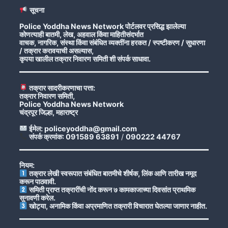
सूचना
Police Yoddha News Network पोर्टलवर प्रसिद्ध झालेल्या
कोणत्याही बातमी, लेख, अहवाल किंवा माहितीसंदर्भात
वाचक, नागरिक, संस्था किंवा संबंधित व्यक्तींना हरकत / स्पष्टीकरण / सुधारणा
/ तक्रार करावयाची असल्यास,
कृपया खालील तक्रार निवारण समिती शी संपर्क साधावा.
तक्रार सादरीकरणाचा पत्ता:
तक्रार निवारण समिती,
Police Yoddha News Network
चंद्रपूर जिल्हा, महाराष्ट्र
ईमेल: policeyoddha@gmail.com
संपर्क क्रमांक: 091589 63891
/
090222 44767
नियम:
तक्रार लेखी स्वरूपात संबंधित बातमीचे शीर्षक, लिंक आणि तारीख नमूद
करून पाठवावी.
समिती प्राप्त तक्रारींची नोंद करून ७ कामकाजाच्या दिवसांत प्राथमिक
सुनावणी करेल.
खोट्या, अनामिक किंवा अप्रमाणित तक्रारी विचारात घेतल्या जाणार नाहीत.