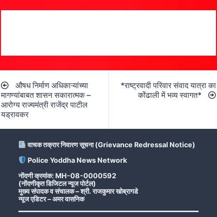
Post
औषध निर्माण अधिकाऱ्यांच्या
*राष्ट्रवादी परिवार संवाद यात्रा का
navigation
मागण्यांबाबत शासन सकारात्मक –
कोंढाली में भव्य स्वागत*
आरोग्य राज्यमंत्री राजेंद्र पाटील
यड्रावकर
वाचक तक्रार निवारण सूचना (Grievance Redressal Notice)
Police Yoddha News Network
नोंदणी क्रमांक: MH-08-0000592
(नोंदणीकृत डिजिटल न्यूज पोर्टल)
मुख्य संपादक व संचालक – श्री. राजकुमार खोब्रागडे
न्यूज एडिटर – अमर वासनिक