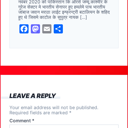
नवंबर 2020 को पाकिस्तान कि ओरसे जम्मू काश्मीर के
o
o
गुरेज सेक्टर मे भारतीय सेनापर हुए हमलेमे पाच भारतीय
जांबाज जवान मराठा लाईट इन्फ्रन्ट्री बटालियन के शहिद
o
n
हुए थे जिसमे काटोल के सुपुत्र नायक […]
k
F
M
E
S
a
a
m
h
c
st
ai
ar
e
o
l
e
b
d
o
o
o
n
k
LEAVE A REPLY
Your email address will not be published.
Required fields are marked
*
Comment
*