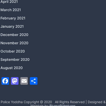
April 2021
March 2021
February 2021
January 2021
December 2020
November 2020
October 2020
September 2020
August 2020
F
M
E
S
a
a
m
h
c
st
ai
ar
e
o
l
e
Police Yoddha Copyright @ 2020
All Rights Reserved | Designed &
Maintain by
BluesoftVentures