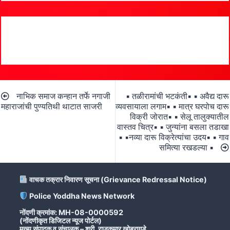
Post
नाभिक समाज कन्हान तर्फे नगाजी
▪ तळीरामांची भटकंती▪ ▪ अवैद्य दारू
navigation
महाराजांची पुण्यतिथी थाटात साजरी
व्यवसायाला लगाम▪ ▪ मात्र घरपोच दारू
विक्री जोरात▪ ▪ सेलू तालुक्यातील
वास्तव चित्र▪ ▪ जुन्यांना बसला तडाखा
▪ ▪नव्या दारू विक्रेत्यांचा उदय▪ ▪ गाव
समित्या रखडल्या ▪
वाचक तक्रार निवारण सूचना (Grievance Redressal Notice)
Police Yoddha News Network
नोंदणी क्रमांक: MH-08-0000592
(नोंदणीकृत डिजिटल न्यूज पोर्टल)
मुख्य संपादक व संचालक – श्री. राजकुमार खोब्रागडे