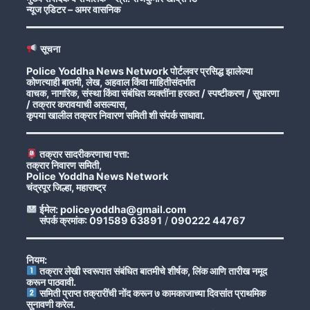
न्यूज एडिटर – अमर वासनिक
सूचना
Police Yoddha News Network पोर्टलवर प्रसिद्ध झालेल्या
कोणत्याही बातमी, लेख, अहवाल किंवा माहितीसंदर्भात
वाचक, नागरिक, संस्था किंवा संबंधित व्यक्तींना हरकत / स्पष्टीकरण / सुधारणा
/ तक्रार करावयाची असल्यास,
कृपया खालील तक्रार निवारण समिती शी संपर्क साधावा.
तक्रार सादरीकरणाचा पत्ता:
तक्रार निवारण समिती,
Police Yoddha News Network
चंद्रपूर जिल्हा, महाराष्ट्र
ईमेल: policeyoddha@gmail.com
संपर्क क्रमांक: 091589 63891
/
090222 44767
नियम:
तक्रार लेखी स्वरूपात संबंधित बातमीचे शीर्षक, लिंक आणि तारीख नमूद
करून पाठवावी.
समिती प्राप्त तक्रारींची नोंद करून ७ कामकाजाच्या दिवसांत प्राथमिक
सुनावणी करेल.