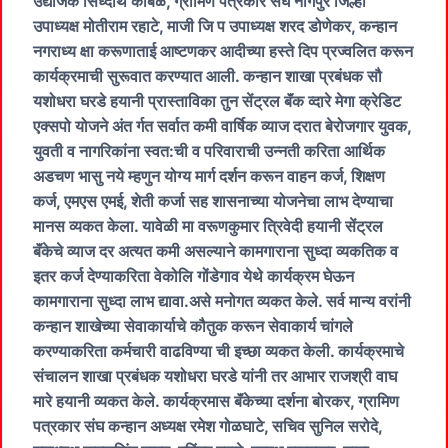
उद्योजक सिध्दार्थ कांबळे, ग्रामिण पत्रकार संघ नागपुर जिल्हा
उपाध्यक्ष मोतीराम रहाटे, माजी जि प उपाध्यक्ष शरद डोणेकर, कन्हान
नगराध्य क्षा करूणाताई आष्टणकर आदीच्या हस्ते दिप प्रज्वलित करून
कार्यक्रमाची सुरूवात करण्यात आली. कन्हान शाखा प्रबंधक सौ
यशोधरा घरडे हयानी प्रास्ताविका तुन सेंट्रल बॅंक व्दारे मेगा क्रेडिट
एक्सपो योजने अंत र्गत सर्वात कमी वार्षिक व्याज दरात बेरोजगार युवक,
युवती व नागरिकांना स्वत:ची व परिवाराची उन्नती करिता आर्थिक
अडचण भासु नये म्हणुन योग्य मार्ग दर्शन करून वाहन कर्ज, शिक्षण
कर्ज, एमएस एमई, शेती कर्जा सह शासनाच्या योजनेचा लाभ देण्याचा
मानस व्यकत केला. यावेळी मा वरूणकुमार त्रिवेदी हयानी सेंट्रल
बॅंकेचे व्याज दर अत्यत कमी असल्याने कामगाराना सुध्दा व्यकतिक व
इतर कर्ज देण्याकरिता वेकोलि गोंडेगाव येथे कार्यक्रम घेऊन
कामगाराना सुध्दा लाभ द्यावा.असे मनोगत व्यकत केले. सर्व मान्य वरांनी
कन्हान शाखेच्या सेवाकार्याचे कौतुक करून सेवाकार्य चांगले
करण्याकरिता कर्मचारी वाढविण्या ची इच्छा व्यकत केली. कार्यक्रमाचे
संचालन शाखा प्रबंधक यशोधरा घरडे यांनी तर आभार राजश्री वाघ
मारे हयानी व्यकत केले. कार्यक्रमास बॅंकेच्या दर्शना बोरकर, ग्रामिण
पत्रकार संघ कन्हान अध्यक्ष रमेश गोळघाटे, सचिव सुनिल सरोदे,