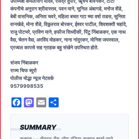
उपाध्यक्ष कमलसिंग यादव, रविंद्र दुपारे, ऋृषभ बावनकर, टाटा
कंपनीचे अनुराग श्रीवास्तव, पवन माने, सुनिल अंबागडे, मनोज शेंडे,
बेबी वासनिक, अनिता चवरे, महिला बचत गटा च्या वर्षा तडस, सुनिता
वानखेडे, मोना शेंडे, विठ्ठलराव बोरकर, ईश्वर पाटील, शिवशक्ती चहांदे,
राजु पोटभरे, प्रविण माने, हफीज सिध्दीकी, पिंटु निंबाळकर, एक नाथ
वैद्य, चेतन वैद्य, अरविंद मोहकर, नाना नांदुरकर, मोनिश जयस्वाल,
प्रज्वल कापसे सह ग्राहक बहु संखेने उपस्थित होते.
संजय निंबाळकर
राज्य चिफ ब्युरो
पोलीस योद्धा न्यूज नेटवर्क
9579998535
F
M
E
S
a
a
m
h
c
st
ai
ar
SUMMARY
e
o
l
e
कन्हान : – सेंट्रल बॅंक ऑफ इंडिया कन्हान शाखे व्दारे