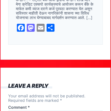
b
d
मेगा क्रेडिट एक्सपो कार्यक्रमाचे आयोजन करून बॅंके के
o
o
मार्फत कमी व्याज दराने कर्ज पुरवठा करण्यात येत असुन
सविस्तर माहीती देऊन नागरिकांनी शासना च्या विविध
o
n
योजनाचा लाभ घेण्याबाबद मार्गदर्शन करण्यात आले. […]
k
F
M
E
S
a
a
m
h
c
st
ai
ar
e
o
l
e
b
d
o
o
o
n
k
LEAVE A REPLY
Your email address will not be published.
Required fields are marked
*
Comment
*