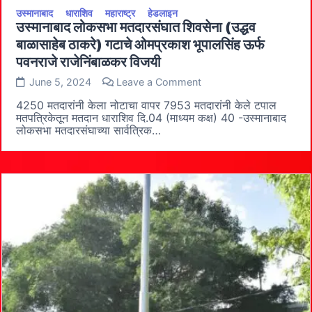
उस्मानाबाद
धाराशिव
महाराष्ट्र
हेडलाइन
उस्मानाबाद लोकसभा मतदारसंघात शिवसेना (उद्धव
बाळासाहेब ठाकरे) गटाचे ओमप्रकाश भूपालसिंह ऊर्फ
पवनराजे राजेनिंबाळकर विजयी
on
June 5, 2024
Leave a Comment
उस्मानाबाद
लोकसभा
4250 मतदारांनी केला नोटाचा वापर 7953 मतदारांनी केले टपाल
मतदारसंघात
मतपत्रिकेतून मतदान धाराशिव दि.04 (माध्यम कक्ष) 40 -उस्मानाबाद
शिवसेना
लोकसभा मतदारसंघाच्या सार्वत्रिक…
(उद्धव
बाळासाहेब
ठाकरे)
गटाचे
ओमप्रकाश
भूपालसिंह
ऊर्फ
पवनराजे
राजेनिंबाळकर
विजयी