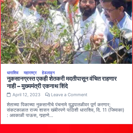
सावंत
मराठवाडा
मुक्तिसंग्राम
अमृत
महोत्सवाचा
वर्धापन
दिन
उत्साहात
धाराशिव
महाराष्ट्र
हेडलाइन
नुकसानग्रस्त एकही शेतकरी मदतीपासून वंचित राहणार
नाही – मुख्यमंत्री एकनाथ शिंदे
on
April 12, 2023
Leave a Comment
नुकसानग्रस्त
एकही
शेताच्या पिकाच्या नुकसानीचे पंचनामे युद्धपातळीवर पूर्ण करणार;
शेतकरी
संकटकाळात राज्य शासन खंबीरपणे पाठिशी धाराशिव, दि. 11 (जिमाका)
मदतीपासून
: अवकाळी पाऊस, गार्‍हाणे…
वंचित
राहणार
नाही
–