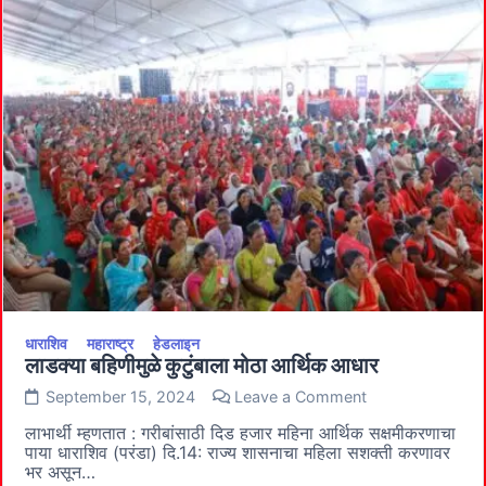
तातडीने
पाठवा
–
मंत्री
चंद्रशेखर
बावनकुळे
धाराशिव
महाराष्ट्र
हेडलाइन
लाडक्या बहिणीमुळे कुटुंबाला मोठा आर्थिक आधार
on
September 15, 2024
Leave a Comment
लाडक्या
बहिणीमुळे
लाभार्थी म्हणतात : गरीबांसाठी दिड हजार महिना आर्थिक सक्षमीकरणाचा
कुटुंबाला
पाया धाराशिव (परंडा) दि.14: राज्य शासनाचा महिला सशक्ती करणावर
मोठा
भर असून…
आर्थिक