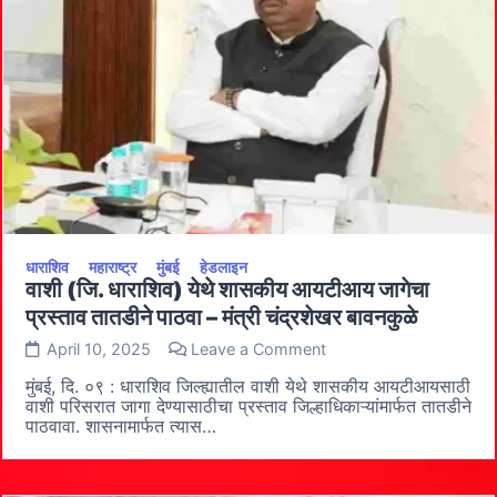
धाराशिव
महाराष्ट्र
मुंबई
हेडलाइन
वाशी (जि. धाराशिव) येथे शासकीय आयटीआय जागेचा
प्रस्ताव तातडीने पाठवा – मंत्री चंद्रशेखर बावनकुळे
on
April 10, 2025
Leave a Comment
वाशी
(जि.
मुंबई, दि. ०९ : धाराशिव जिल्ह्यातील वाशी येथे शासकीय आयटीआयसाठी
धाराशिव)
वाशी परिसरात जागा देण्यासाठीचा प्रस्ताव जिल्हाधिकाऱ्यांमार्फत तातडीने
येथे
पाठवावा. शासनामार्फत त्यास…
शासकीय
आयटीआय
जागेचा
प्रस्ताव