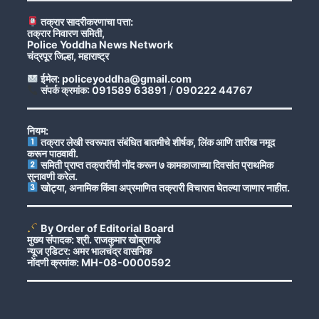
तक्रार सादरीकरणाचा पत्ता:
तक्रार निवारण समिती,
Police Yoddha News Network
चंद्रपूर जिल्हा, महाराष्ट्र
ईमेल: policeyoddha@gmail.com
संपर्क क्रमांक: 091589 63891
/
090222 44767
नियम:
तक्रार लेखी स्वरूपात संबंधित बातमीचे शीर्षक, लिंक आणि तारीख नमूद
करून पाठवावी.
समिती प्राप्त तक्रारींची नोंद करून ७ कामकाजाच्या दिवसांत प्राथमिक
सुनावणी करेल.
खोट्या, अनामिक किंवा अप्रमाणित तक्रारी विचारात घेतल्या जाणार नाहीत.
By Order of Editorial Board
मुख्य संपादक: श्री. राजकुमार खोब्रागडे
न्यूज एडिटर: अमर भालचंद्र वासनिक
नोंदणी क्रमांक: MH-08-0000592