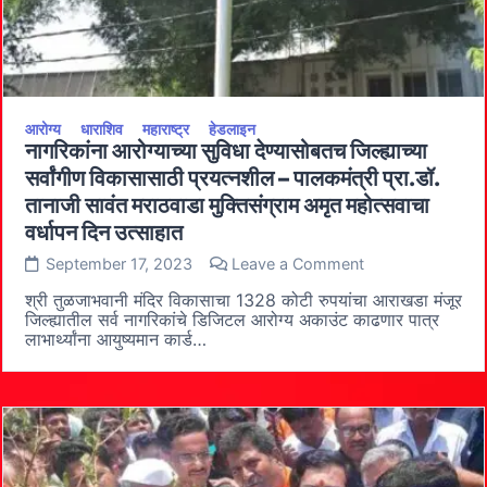
आरोग्य
धाराशिव
महाराष्ट्र
हेडलाइन
नागरिकांना आरोग्याच्या सुविधा देण्यासोबतच जिल्ह्याच्या
सर्वांगीण विकासासाठी प्रयत्नशील – पालकमंत्री प्रा.डॉ.
तानाजी सावंत मराठवाडा मुक्तिसंग्राम अमृत महोत्सवाचा
वर्धापन दिन उत्साहात
on
September 17, 2023
Leave a Comment
नागरिकांना
आरोग्याच्या
श्री तुळजाभवानी मंदिर विकासाचा 1328 कोटी रुपयांचा आराखडा मंजूर
सुविधा
जिल्ह्यातील सर्व नागरिकांचे डिजिटल आरोग्य अकाउंट काढणार पात्र
देण्यासोबतच
लाभार्थ्यांना आयुष्यमान कार्ड…
जिल्ह्याच्या
सर्वांगीण
विकासासाठी
प्रयत्नशील
–
पालकमंत्री
प्रा.डॉ.
तानाजी