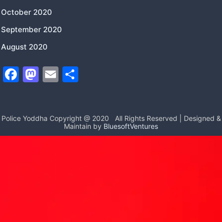
October 2020
September 2020
August 2020
F
M
E
S
a
a
m
h
c
st
ai
ar
e
o
l
e
Police Yoddha Copyright @ 2020
All Rights Reserved | Designed &
Maintain by
BluesoftVentures
b
d
o
o
o
n
k