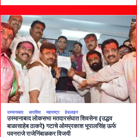
आधार
उस्मानाबाद
धाराशिव
महाराष्ट्र
हेडलाइन
उस्मानाबाद लोकसभा मतदारसंघात शिवसेना (उद्धव
बाळासाहेब ठाकरे) गटाचे ओमप्रकाश भूपालसिंह ऊर्फ
पवनराजे राजेनिंबाळकर विजयी