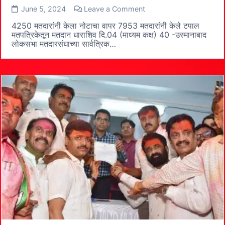
on
June 5, 2024
Leave a Comment
उस्मानाबाद
लोकसभा
4250 मतदारांनी केला नोटाचा वापर 7953 मतदारांनी केले टपाल
मतदारसंघात
मतपत्रिकेतून मतदान धाराशिव दि.04 (माध्यम कक्ष) 40 -उस्मानाबाद
शिवसेना
लोकसभा मतदारसंघाच्या सार्वत्रिक…
(उद्धव
बाळासाहेब
ठाकरे)
गटाचे
ओमप्रकाश
भूपालसिंह
ऊर्फ
पवनराजे
राजेनिंबाळकर
विजयी