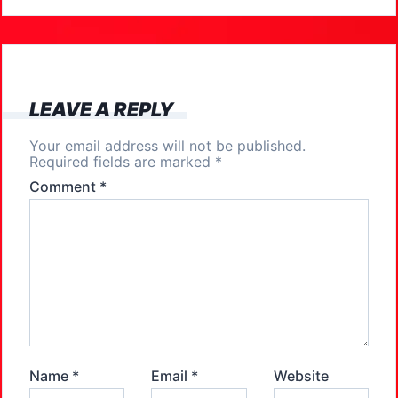
b
d
o
o
o
n
k
LEAVE A REPLY
Your email address will not be published.
Required fields are marked
*
Comment
*
Name
*
Email
*
Website