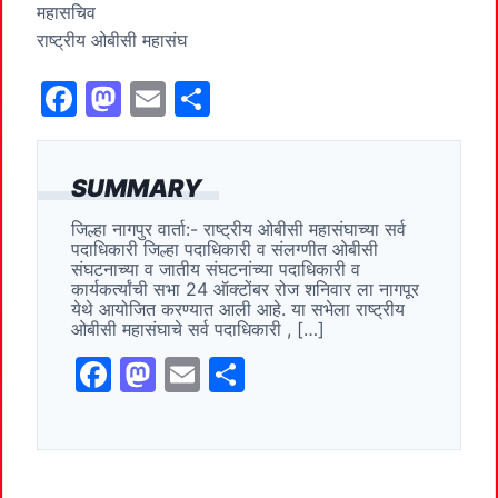
महासचिव
राष्ट्रीय ओबीसी महासंघ
F
M
E
S
a
a
m
h
c
st
ai
ar
SUMMARY
e
o
l
e
जिल्हा नागपुर वार्ता:- राष्ट्रीय ओबीसी महासंघाच्या सर्व
b
d
पदाधिकारी जिल्हा पदाधिकारी व संलग्णीत ओबीसी
o
o
संघटनाच्या व जातीय संघटनांच्या पदाधिकारी व
कार्यकर्त्यांची सभा 24 ऑक्टोंबर रोज शनिवार ला नागपूर
o
n
येथे आयोजित करण्यात आली आहे. या सभेला राष्ट्रीय
ओबीसी महासंघाचे सर्व पदाधिकारी , […]
k
F
M
E
S
a
a
m
h
c
st
ai
ar
e
o
l
e