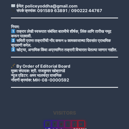
ईमेल: policeyoddha@gmail.com
संपर्क क्रमांक: 091589 63891
/
090222 44767
नियम:
तक्रार लेखी स्वरूपात संबंधित बातमीचे शीर्षक, लिंक आणि तारीख नमूद
करून पाठवावी.
समिती प्राप्त तक्रारींची नोंद करून ७ कामकाजाच्या दिवसांत प्राथमिक
सुनावणी करेल.
खोट्या, अनामिक किंवा अप्रमाणित तक्रारी विचारात घेतल्या जाणार नाहीत.
By Order of Editorial Board
मुख्य संपादक: श्री. राजकुमार खोब्रागडे
न्यूज एडिटर: अमर भालचंद्र वासनिक
नोंदणी क्रमांक: MH-08-0000592
VISITORS
2
7
8
1
1
0