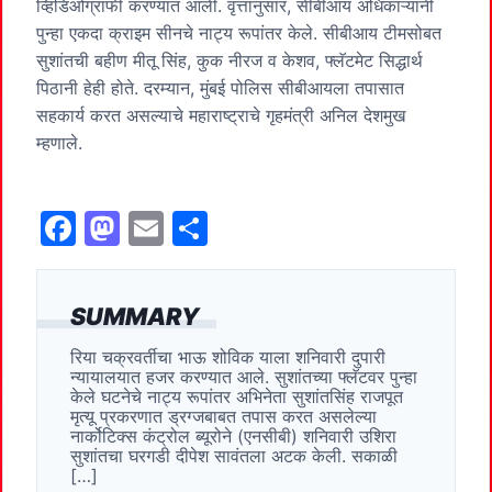
व्हिडिओग्राफी करण्यात आली. वृत्तांनुसार, सीबीआय अधिकाऱ्यांनी
पुन्हा एकदा क्राइम सीनचे नाट्य रूपांतर केले. सीबीआय टीमसोबत
सुशांतची बहीण मीतू सिंह, कुक नीरज व केशव, फ्लॅटमेट सिद्धार्थ
पिठानी हेही होते. दरम्यान, मुंबई पोलिस सीबीआयला तपासात
सहकार्य करत असल्याचे महाराष्ट्राचे गृहमंत्री अनिल देशमुख
म्हणाले.
F
M
E
S
a
a
m
h
c
st
ai
ar
SUMMARY
e
o
l
e
रिया चक्रवर्तीचा भाऊ शोविक याला शनिवारी दुपारी
b
d
न्यायालयात हजर करण्यात आले. सुशांतच्या फ्लॅटवर पुन्हा
o
o
केले घटनेचे नाट्य रूपांतर अभिनेता सुशांतसिंह राजपूत
मृत्यू प्रकरणात ड्रग्जबाबत तपास करत असलेल्या
o
n
नार्कोटिक्स कंट्रोल ब्यूरोने (एनसीबी) शनिवारी उशिरा
सुशांतचा घरगडी दीपेश सावंतला अटक केली. सकाळी
k
[…]