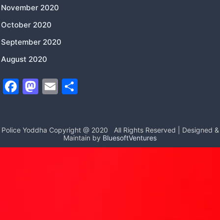
November 2020
October 2020
September 2020
August 2020
F
M
E
S
a
a
m
h
c
st
ai
ar
e
o
l
e
Police Yoddha Copyright @ 2020
All Rights Reserved | Designed &
Maintain by
BluesoftVentures
b
d
o
o
o
n
k