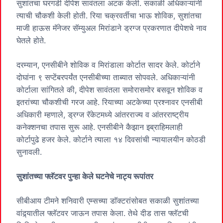
सुशांतचा घरगडी दीपेश सावंतला अटक केली. सकाळी अधिकाऱ्यांनी
त्याची चौकशी केली होती. रिया चक्रवर्तीचा भाऊ शोविक, सुशांतचा
माजी हाऊस मॅनेजर सॅम्युअल मिरांडाने ड्रग्ज प्रकरणात दीपेशचे नाव
घेतले होते.
दरम्यान, एनसीबीने शोविक व मिरांडाला कोर्टात सादर केले. कोर्टाने
दोघांना ९ सप्टेंबरपर्यंत एनसीबीच्या ताब्यात सोपवले. अधिकाऱ्यांनी
कोर्टाला सांगितले की, दीपेश सावंतला समोरासमोर बसवून शोविक व
इतरांच्या चौकशीची गरज आहे. रियाच्या अटकेच्या प्रश्नावर एनसीबी
अधिकारी म्हणाले, ड्रग्ज रॅकेटमध्ये आंतरराज्य व आंतरराष्ट्रीय
कनेक्शनचा तपास सुरू आहे. एनसीबीने कैझान इब्राहिमलाही
कोर्टापुढे हजर केले. कोर्टाने त्याला १४ दिवसांची न्यायालयीन कोठडी
सुनावली.
सुशांतच्या फ्लॅटवर पुन्हा केले घटनेचे नाट्य रूपांतर
सीबीआय टीमने शनिवारी एम्सच्या डाॅक्टरांसोबत सकाळी सुशांतच्या
वांद्र्यातील फ्लॅटवर जाऊन तपास केला. तेथे दीड तास फ्लॅटची