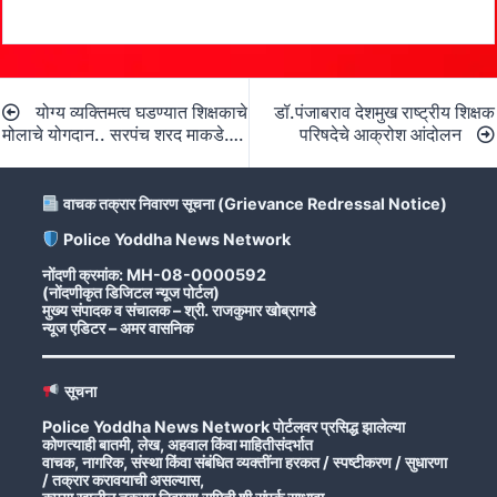
Post
योग्य व्यक्तिमत्व घडण्यात शिक्षकाचे
डॉ.पंजाबराव देशमुख राष्ट्रीय शिक्षक
navigation
मोलाचे योगदान.. सरपंच शरद माकडे….
परिषदेचे आक्रोश आंदोलन
वाचक तक्रार निवारण सूचना (Grievance Redressal Notice)
Police Yoddha News Network
नोंदणी क्रमांक: MH-08-0000592
(नोंदणीकृत डिजिटल न्यूज पोर्टल)
मुख्य संपादक व संचालक – श्री. राजकुमार खोब्रागडे
न्यूज एडिटर – अमर वासनिक
सूचना
Police Yoddha News Network पोर्टलवर प्रसिद्ध झालेल्या
कोणत्याही बातमी, लेख, अहवाल किंवा माहितीसंदर्भात
वाचक, नागरिक, संस्था किंवा संबंधित व्यक्तींना हरकत / स्पष्टीकरण / सुधारणा
/ तक्रार करावयाची असल्यास,