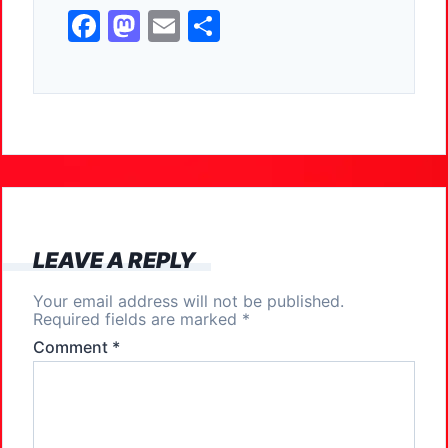
F
M
E
S
a
a
m
h
c
st
ai
ar
e
o
l
e
b
d
o
o
o
n
k
LEAVE A REPLY
Your email address will not be published.
Required fields are marked
*
Comment
*