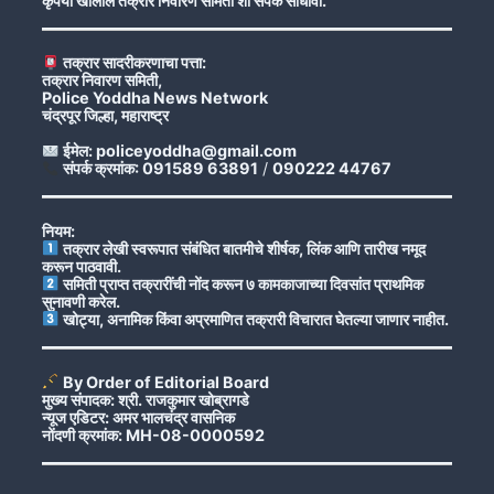
कृपया खालील तक्रार निवारण समिती शी संपर्क साधावा.
तक्रार सादरीकरणाचा पत्ता:
तक्रार निवारण समिती,
Police Yoddha News Network
चंद्रपूर जिल्हा, महाराष्ट्र
ईमेल: policeyoddha@gmail.com
संपर्क क्रमांक: 091589 63891
/
090222 44767
नियम:
तक्रार लेखी स्वरूपात संबंधित बातमीचे शीर्षक, लिंक आणि तारीख नमूद
करून पाठवावी.
समिती प्राप्त तक्रारींची नोंद करून ७ कामकाजाच्या दिवसांत प्राथमिक
सुनावणी करेल.
खोट्या, अनामिक किंवा अप्रमाणित तक्रारी विचारात घेतल्या जाणार नाहीत.
By Order of Editorial Board
मुख्य संपादक: श्री. राजकुमार खोब्रागडे
न्यूज एडिटर: अमर भालचंद्र वासनिक
नोंदणी क्रमांक: MH-08-0000592