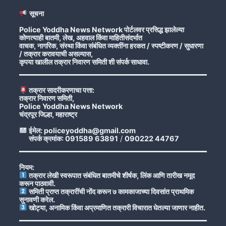
सूचना
Police Yoddha News Network पोर्टलवर प्रसिद्ध झालेल्या
कोणत्याही बातमी, लेख, अहवाल किंवा माहितीसंदर्भात
वाचक, नागरिक, संस्था किंवा संबंधित व्यक्तींना हरकत / स्पष्टीकरण / सुधारणा
/ तक्रार करावयाची असल्यास,
कृपया खालील तक्रार निवारण समिती शी संपर्क साधावा.
तक्रार सादरीकरणाचा पत्ता:
तक्रार निवारण समिती,
Police Yoddha News Network
चंद्रपूर जिल्हा, महाराष्ट्र
ईमेल: policeyoddha@gmail.com
संपर्क क्रमांक: 091589 63891
/
090222 44767
नियम:
तक्रार लेखी स्वरूपात संबंधित बातमीचे शीर्षक, लिंक आणि तारीख नमूद
करून पाठवावी.
समिती प्राप्त तक्रारींची नोंद करून ७ कामकाजाच्या दिवसांत प्राथमिक
सुनावणी करेल.
खोट्या, अनामिक किंवा अप्रमाणित तक्रारी विचारात घेतल्या जाणार नाहीत.