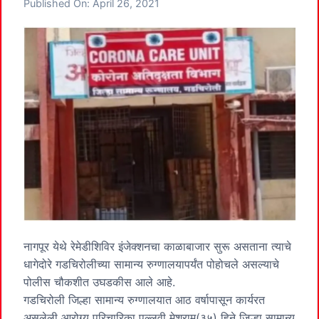
Published On:
April 26, 2021
नागपूर येथे रेमेडीशिविर इंजेक्शनचा काळाबाजार सुरू असताना त्याचे
धागेदोरे गडचिरोलीच्या सामान्य रुग्णालयापर्यंत पोहोचले असल्याचे
पोलीस चौकशीत उघडकीस आले आहे.
गडचिरोली जिल्हा सामान्य रुग्णालयात आठ वर्षापासून कार्यरत
असलेली आरोग्य परिचारिका पल्लवी मेश्राम(३५) हिने जिल्हा सामान्य