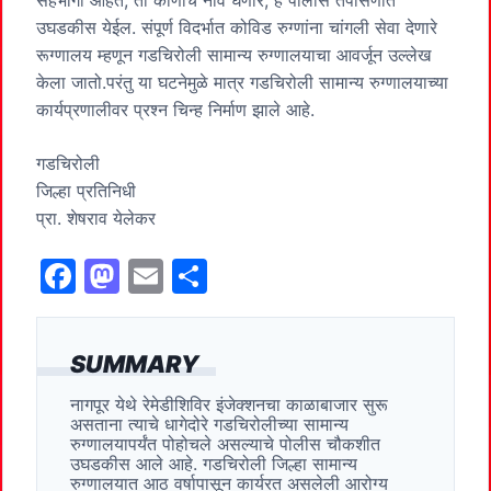
उघडकीस येईल. संपूर्ण विदर्भात कोविड रुग्णांना चांगली सेवा देणारे
रूग्णालय म्हणून गडचिरोली सामान्य रुग्णालयाचा आवर्जून उल्लेख
केला जातो.परंतु या घटनेमुळे मात्र गडचिरोली सामान्य रुग्णालयाच्या
कार्यप्रणालीवर प्रश्न चिन्ह निर्माण झाले आहे.
गडचिरोली
जिल्हा प्रतिनिधी
प्रा. शेषराव येलेकर
F
M
E
S
a
a
m
h
c
st
ai
ar
SUMMARY
e
o
l
e
नागपूर येथे रेमेडीशिविर इंजेक्शनचा काळाबाजार सुरू
b
d
असताना त्याचे धागेदोरे गडचिरोलीच्या सामान्य
o
o
रुग्णालयापर्यंत पोहोचले असल्याचे पोलीस चौकशीत
उघडकीस आले आहे. गडचिरोली जिल्हा सामान्य
o
n
रुग्णालयात आठ वर्षापासून कार्यरत असलेली आरोग्य