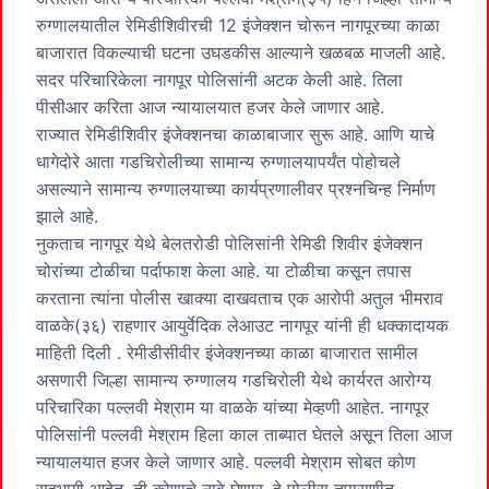
रुग्णालयातील रेमिडीशिवीरची 12 इंजेक्शन चोरून नागपूरच्या काळा
बाजारात विकल्याची घटना उघडकीस आल्याने खळबळ माजली आहे.
सदर परिचारिकेला नागपूर पोलिसांनी अटक केली आहे. तिला
पीसीआर करिता आज न्यायालयात हजर केले जाणार आहे.
राज्यात रेमिडीशिवीर इंजेक्शनचा काळाबाजार सुरू आहे. आणि याचे
धागेदोरे आता गडचिरोलीच्या सामान्य रुग्णालयापर्यंत पोहोचले
असल्याने सामान्य रुग्णालयाच्या कार्यप्रणालीवर प्रश्नचिन्ह निर्माण
झाले आहे.
नुकताच नागपूर येथे बेलतरोडी पोलिसांनी रेमिडी शिवीर इंजेक्शन
चोरांच्या टोळीचा पर्दाफाश केला आहे. या टोळीचा कसून तपास
करताना त्यांना पोलीस खाक्या दाखवताच एक आरोपी अतुल भीमराव
वाळके(३६) राहणार आयुर्वेदिक लेआउट नागपूर यांनी ही धक्कादायक
माहिती दिली . रेमीडीसीवीर इंजेक्शनच्या काळा बाजारात सामील
असणारी जिल्हा सामान्य रुग्णालय गडचिरोली येथे कार्यरत आरोग्य
परिचारिका पल्लवी मेश्राम या वाळके यांच्या मेव्हणी आहेत. नागपूर
पोलिसांनी पल्लवी मेश्राम हिला काल ताब्यात घेतले असून तिला आज
न्यायालयात हजर केले जाणार आहे. पल्लवी मेश्राम सोबत कोण
सहभागी आहेत, ती कोणाचे नावे घेणार, हे पोलीस तपासणीत