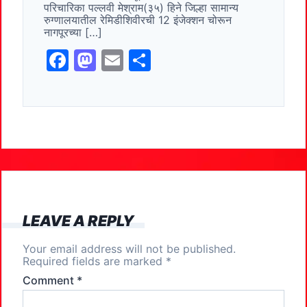
परिचारिका पल्लवी मेश्राम(३५) हिने जिल्हा सामान्य
k
रुग्णालयातील रेमिडीशिवीरची 12 इंजेक्शन चोरून
नागपूरच्या […]
F
M
E
S
a
a
m
h
c
st
ai
ar
e
o
l
e
b
d
o
o
o
n
k
LEAVE A REPLY
Your email address will not be published.
Required fields are marked
*
Comment
*