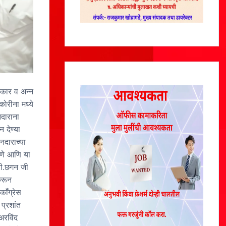
हकार व अन्न
कोरीना मध्ये
नदाराना
 देण्या
नदाराच्या
ेणे आणि या
्री.छगन जी
करून
काँग्रेस
प्रशांत
अरविंद