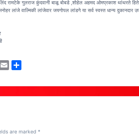
मिलिंद रामटेके गुलराज कुंदवानी बाळू बोबडे ,शोहेल अहमद ओमप्रकाश थांथरते हि
 मनोहर लांजे वाल्मिकी लांजेवार जयगोपल लांडगे या सर्व स्वस्त धान्य दुकानदार उ
र
धी
M
E
S
a
m
h
st
ai
ar
o
l
e
d
o
n
ields are marked
*