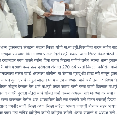
धान्य दुकानदार संघटना भंडारा जिल्हा यांची मा.ना.श्री.विस्वजित कदम साहेब स
 ग्राहक सव्रक्षण विभाग तथा पालकमंत्री मंत्री भंडारा यांना सिस्ट मंडळ भेटले. 
न्य दकानदार मरण पावले त्यांना विमा कवच मिडला पाहिजे.तसेच स्वस्त धान्य दुका
ी यांचे प्रमाणे वल्ड फूड प्रोग्राम अंतगत 270 रूपे प्रती क्विंटल कमिसंन मर्जिन
नदाराला तसेच कार्ड धरकाला कोरोना या रोगाचा प्रादुर्भाव होऊ नये म्हणून दुका
त करून दुकादारांचे अंगुठा लाऊन धान्य वाटप करण्यात यावे असे तत्काळ निर्णय घ
बत जोडून देण्यात येत आहे मा.श्री कदम साहेब यांनी येत्या काही दिवसात मा.श
 व नागरी पुरवठा मंत्री यांचे सोबत चर्चा करून आपल्या सर्व मागण्या वर चर्चा 
मान्य करण्यात येतील असे आश्र्वासित केले त्या प्रसंगी श्री मोहन पंचभाई जिल्हा 
ेमसागर गणवीर माजी जिल्हा अध्क्ष जिल्हा महिला अध्यक्ष जयश्री बोरकर सहर आधक्ष 
जामा महा सचिव काँग्रेस कमेटी काँग्रेस कमेटी भंडारा संघटने चे अध्यक्ष श्री 