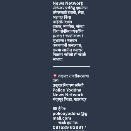
News Network
पोर्टलवर प्रसिद्ध झालेल्या
कोणत्याही बातमी, लेख,
अहवाल किंवा
माहितीसंदर्भात
वाचक, नागरिक, संस्था
किंवा संबंधित व्यक्तींना
हरकत / स्पष्टीकरण /
सुधारणा / तक्रार
करावयाची असल्यास,
कृपया खालील तक्रार
निवारण समिती शी संपर्क
साधावा.
तक्रार सादरीकरणाचा
पत्ता:
तक्रार निवारण समिती,
Police Yoddha
News Network
चंद्रपूर जिल्हा, महाराष्ट्र
ईमेल:
policeyoddha@g
mail.com
संपर्क क्रमांक:
091589 63891
/