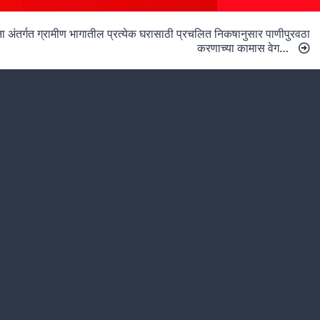
ा अंतर्गत ग्रामीण भागातील प्रत्येक घरासाठी प्रचलित निकषानुसार पाणीपुरवठा
करणाच्या कामास वेग…