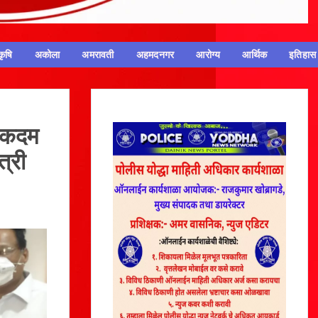
कृषि
अकोला
अमरावती
अहमदनगर
आरोग्य
आर्थिक
इतिहास
त कदम
त्री