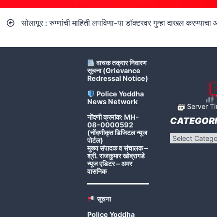
Post
सोलापूर : रुग्णांची माहिती लपविणा-या डॉक्टरवर गुन्हा दाखल करण्याचा आ
navigation
वाचक तक्रार निवारण
सूचना (Grievance
Redressal Notice)
Police Yoddha
T
News Network
Server Ti
नोंदणी क्रमांक: MH-
CATEGORI
08-0000592
(नोंदणीकृत डिजिटल न्यूज
Categories
पोर्टल)
मुख्य संपादक व संचालक –
श्री. राजकुमार खोब्रागडे
न्यूज एडिटर – अमर
वासनिक
सूचना
Police Yoddha