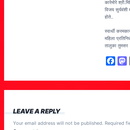
कारेमोरे श्री.
विजय सुर्यवंशी
होते..
स्वार्थी करमका
महिला प्रतिनि
तालुका तुमसर
F
a
c
e
b
o
LEAVE A REPLY
o
Your email address will not be published.
Required f
k