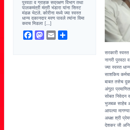
पुरवठा व ग्राहक सव्रक्षण विभाग तथा
पालकमंत्री मंत्री भंडारा यांना सिस्ट
मंडळ भेटले. कोरीना मध्ये ज्या स्वस्त
धान्य दकानदार मरण पावले त्यांना विमा
कवच मिडला […]
F
M
E
S
a
a
m
h
c
st
ai
ar
सरकारी स्वस्त 
नागरी पुरवठा व
e
o
l
e
ज्या स्वस्त धा
b
d
साशकिय कर्मचार
o
o
बाबत तसेच दुका
o
n
अंगुठा प्रमाणि
सोबत निवेदन सो
k
भुजबळ साहेब अन
आपल्या मागण्या 
अधक्ष श्री प्र
देशकर जी अनिक 