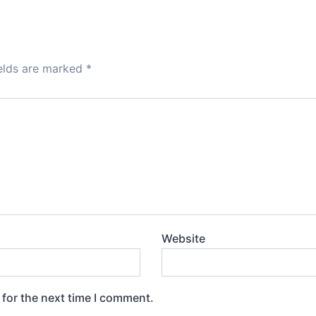
d
o
n
ields are marked
*
Website
 for the next time I comment.