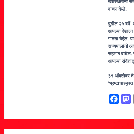
उपस्थितांना सत्
वाचन केले.
पुढील २५ वर्षे
आपल्या देशाला 
गाठता येईल. या 
राज्यपालांनी आप
सहभाग वाढेल. यान
आपल्या संदेशात
३१ ऑक्टोबर ते 
‘भ्रष्टाचारमुक
F
a
c
e