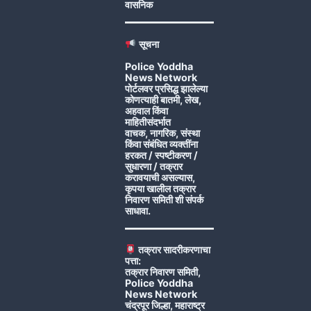
वासनिक
सूचना
Police Yoddha
News Network
पोर्टलवर प्रसिद्ध झालेल्या
कोणत्याही बातमी, लेख,
अहवाल किंवा
माहितीसंदर्भात
वाचक, नागरिक, संस्था
किंवा संबंधित व्यक्तींना
हरकत / स्पष्टीकरण /
सुधारणा / तक्रार
करावयाची असल्यास,
कृपया खालील तक्रार
निवारण समिती शी संपर्क
साधावा.
तक्रार सादरीकरणाचा
पत्ता:
तक्रार निवारण समिती,
Police Yoddha
News Network
चंद्रपूर जिल्हा, महाराष्ट्र