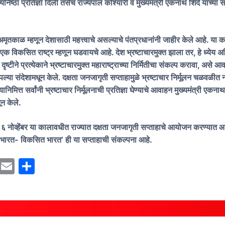
यनिष्ठा प्रतिज्ञा दिली तसेच राज्यपाल कोश्यारी व मुख्यमंत्री एकनाथ शिंदे यांच्या सं
 अमृतकाळ म्हणून देशासाठी महत्त्वाचे असल्याचे पंतप्रधानांनी जाहीर केले आहे. या
एक विकसित राष्ट्र म्हणून घडवायचे आहे. देश भ्रष्टाचारमुक्त झाला तर, हे ध्ये
दृष्टीने प्रत्येकाने भ्रष्टाचारमुक्त महाराष्ट्राच्या निर्मितीचा संकल्प करावा, असे आ
ल्या संदेशामधून केले. दक्षता जनजागृती सप्ताहामुळे भ्रष्टाचार निर्मूलन चळवळीत 
िमित्त सर्वांनी भ्रष्टाचार निर्मूलनाची प्रतिज्ञा घेण्याचे आवाहन मुख्यमंत्री एकनाथ 
ून केले.
६ नोव्हेंबर या कालावधीत राज्यात दक्षता जनजागृती सप्ताहाचे आयोजन करण्यात 
्त भारत- विकसित भारत’ ही या सप्ताहाची संकल्पना आहे.
M
E
S
a
m
h
st
ai
ar
o
l
e