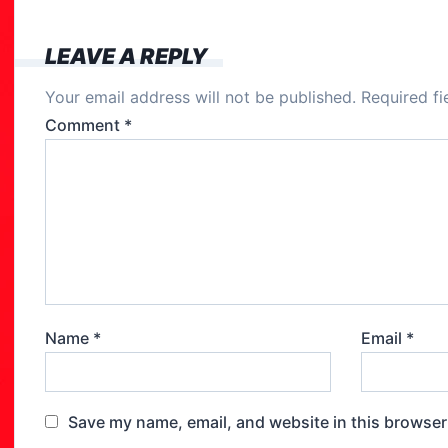
b
o
LEAVE A REPLY
o
Your email address will not be published.
Required f
k
Comment
*
Name
*
Email
*
Save my name, email, and website in this browser