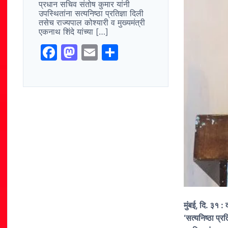
प्रधान सचिव संतोष कुमार यांनी
उपस्थितांना सत्यनिष्ठा प्रतिज्ञा दिली
तसेच राज्यपाल कोश्यारी व मुख्यमंत्री
एकनाथ शिंदे यांच्या […]
F
M
E
S
a
a
m
h
c
st
ai
ar
e
o
l
e
b
d
o
o
o
n
k
मुंबई, दि. ३१ :
‘सत्यनिष्ठा प्र