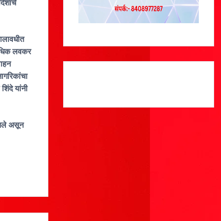
देशांचे
 कालावधीत
य अधिक लवकर
वाहन
नागरिकांचा
शिंदे यांनी
आले असून