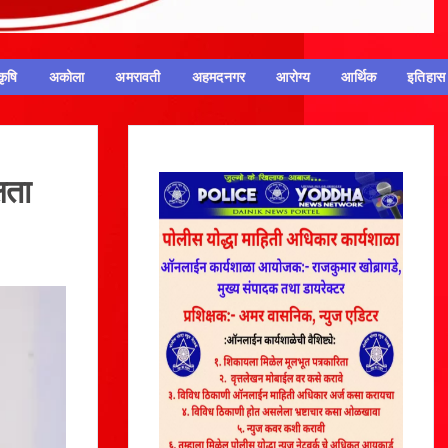
कृषि
अकोला
अमरावती
अहमदनगर
आरोग्य
आर्थिक
इतिहास
षता