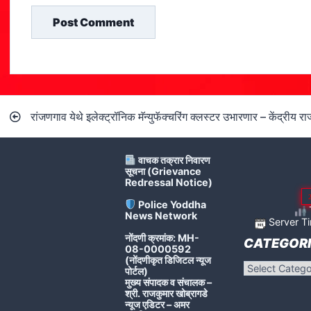
Post
रांजणगाव येथे इलेक्ट्रॉनिक मॅन्युफॅक्चरिंग क्लस्टर उभारणार – केंद्रीय रा
navigation
वाचक तक्रार निवारण
सूचना (Grievance
Redressal Notice)
Police Yoddha
T
News Network
Server Ti
नोंदणी क्रमांक: MH-
CATEGORI
08-0000592
(नोंदणीकृत डिजिटल न्यूज
Categories
पोर्टल)
मुख्य संपादक व संचालक –
श्री. राजकुमार खोब्रागडे
न्यूज एडिटर – अमर