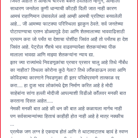
जिवंत आहोत ते आम्हीच चारपैसे बँकेत ठेवलेहोते म्हणुन, आम्हाला
साधारण जनतेला कुणी धान्याची कीटही दिली जात नाही कारण
आमचं राहाणिमान उंचावलेलं आहे आम्ही आमची प्रतिष्ठा बनवलेली
आहे… जी आमच्या फाटक्या परिस्थिला झाकुन ठेवते. सर्व जनतेच्या
पोटापाण्याचा प्रश्न डोळ्यापुढे ठेवा आणि शेतमालाच्या भाववाढिसाठी
प्रयत्न करा जो पर्यंत या देशाचा पोशींदा जिवंत आहै तो पर्यंतच हा देश
जिवंत आहे. पेट्रोल गॕसचे भाव वाढवण्यापेक्षा शेतकऱ्यांच्या पीक
मालाला भावद्या आणि माझ्या शेतकऱ्यांना न्याय द्या.
इतर ज्या राज्यांमधे निवडणूकांचा प्रचार प्रसार चालु आहे तिथे नीर्बंध
का नाहीत? तिथला कोरोना कुठे गेला? तिथे लाॕकडाऊन लावा आणि
कोविडच्या कारणाने निवडणुका ही इतर परिक्षेप्रमाणे तात्काळ रद्द
करा…. हा दुजा भाव लोकांमधे द्वेश निर्माण करित आहे हे मोदी
साहेबांना सांगा हल्ली मोदीजी आपल्याशी विडीओ काॕलवर मनकी बात
करताना दिसत आहेत…..
नेमकी मनकी बात आहे की धन की बात आहे कळायला मार्गच नाही
पण सर्वसामान्यांच्या हिताचं काहीही होत नाही आहे हे मात्र नक्कीच
…
प्रत्येक जण लग्न हे एकदाच होतं आणि ते थाटामाटातच व्हावं हे स्वप्न