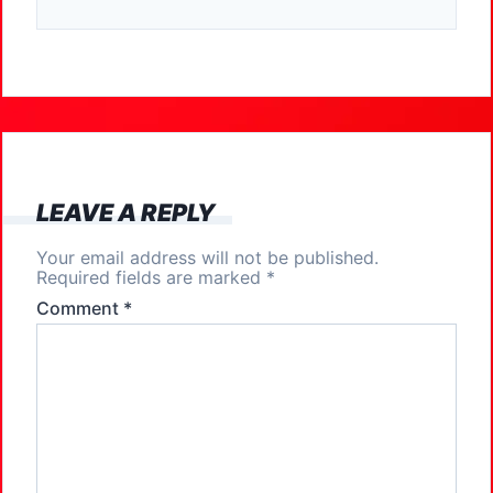
c
st
ai
ar
e
o
l
e
b
d
o
o
o
n
k
LEAVE A REPLY
Your email address will not be published.
Required fields are marked
*
Comment
*