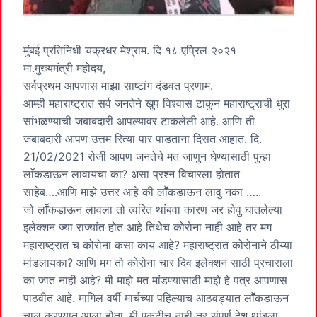
मुंबई प्रतिनिधी चक्रधर मेश्राम. दि १८ एप्रिल २०२१
मा.मुख्यमंत्री महोदय,
सर्वप्रथम आपणास माझा साष्टांग दंडवत प्रणाम.
आम्ही महाराष्ट्रात सर्व जनतेने खुप विश्वास टाकुन महाराष्ट्राची धुरा
सांभळण्याची जबाबदारी आपल्यावर टाकलेली आहे. आणि ती
जबाबदारी आपण उत्तम रित्या पार पाडताना दिसत आहात. दि.
21/02/2021 रोजी आपण जनतेचे मत जाणुन घेण्यासाठी पुन्हा
लाॕकडाऊन लावायचा का? असा प्रश्न विचारला होतात
साहेब….आणि माझे उत्तर आहे की लाॕकडाऊन लावु नका …..
जो लाॕकडाऊन लावला तो त्वरित थांबवा कारण जर होवु घातलेल्या
इलेक्शन ज्या राज्यांत होत आहे तिथेच कोरोना नाही आहे तर मग
महाराष्ट्रात च कोरोना कसा काय आहे? महाराष्ट्रात कोरोनाने ठीय्या
मांडलायका? आणि मग तो कोरोना चार दिव इलेक्शन साठी प्रचाराला
का जात नाही आहे? मी माझे मत मांडण्यासाठी माझे हे पत्र आपणास
पाठवीत आहे. मागिल वर्षी मार्चच्या पहिल्याच आठवड्यात लाॕकडाऊन
चालु करण्यात आला होता. मी एकटीच नाही तर संपुर्ण देश थांबला