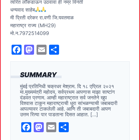
त्वरित लाॕकडाऊन उठवावा ही नम्र विनंती
धन्यवाद साहेब
मी प्रिती दरेकर रा.वणी जि.यवतमाळ
महाराष्ट्र राज्य (MH29)
मो.न.7972514099
F
M
E
S
a
a
m
h
c
st
ai
ar
SUMMARY
e
o
l
e
मुंबई प्रतिनिधी चक्रधर मेश्राम. दि १८ एप्रिल २०२१
b
d
मा.मुख्यमंत्री महोदय, सर्वप्रथम आपणास माझा साष्टांग
o
o
दंडवत प्रणाम. आम्ही महाराष्ट्रात सर्व जनतेने खुप
विश्वास टाकुन महाराष्ट्राची धुरा सांभळण्याची जबाबदारी
o
n
आपल्यावर टाकलेली आहे. आणि ती जबाबदारी आपण
उत्तम रित्या पार पाडताना दिसत आहात. […]
k
F
M
E
S
a
a
m
h