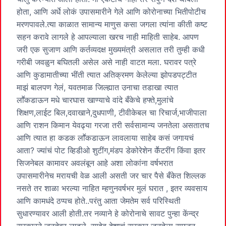
होता, आणि अर्धे लोकं उपासमारीने गेले आणि कोरोनाच्या भितीपोटीच
मरणपावले.त्या काळात सामान्य माणुस कसा जगला त्यांना कीती कष्ट
सहन करावे लागले हे आपल्याला खरच नाही माहिती साहेब. आपण
जरी एक सुजाण आणि कर्तव्यदक्ष मुख्यमंत्री असलात तरी तुम्ही कधी
गरीबी जवळुन बघितली असेल असे नाही वाटत मला. घरावर पत्रे
आणि कुडामातीच्या भींती त्यात अतिक्रमण केलेल्या झोपडपट्टीत
माझं बालपण गेलं, यवतमाळ जिल्ह्यात उनाचा तडाखा त्यात
लाॕकडाऊन मधे चारघास खाण्याचे वांदे बँकेचे हफ्ते,मुलांचे
शिक्षण,लाईट बिल,दवाखाने,दुधपाणी, टीवीकेबल चा रिचार्ज,भाजीपाला
आणि राशन किमान येवढ्या गरजा तरी सर्वसामान्य जनतेला असतातच
आणि त्यात हा कडक लाॕकडाऊन लावलाया साहेब कसं जगायचं
आता? ज्यांचं पोट व्हिडीओ शुटींग,मंडप डेकोरेशेन कॕटरींग किंवा इतर
सिजनेबल कामावर अवलंबून आहे अशा लोकांना वर्षभरात
उपासमारीनेच मरायची वेळ आली असती जर चार पैसे बँकेत शिल्लक
नसते तर शाळा भरल्या नाहित म्हणुनवर्षभर मुलं घरात , इतर व्यवसाय
आणि कामधंदे ठप्पच होते..परंतु आता जेमतेम सर्व परिस्थिती
सुधारण्यावर आली होती.तर नव्याने हे कोरोनाचे सावट पुन्हा केंन्द्र
सरकारने जनतेवर लादले. साहेब देशाचं सरकार जनतेला समजून