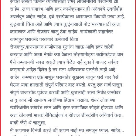
रंगवत असतो किमान त्यांच्यासाठी शंभर लोकांनातरी परवानगी द्या
साहेब. लग्न समारंभ आणि इतर कार्यक्रमावर ही अनेकांचे उदर्नीर्वाह
अवलंबुन आहेत साहेब. इथे प्रत्येकाला आपापल्या जिवाची परवा आहे.
कुटुंबाची चिंता आहे आणि त्याच कुटुंबासाठी पोट भरण्यासाठी आता
कामकाज आणि रोजगार चालु ठेवा साहेब. सायंकाळी सहानंतर
कामाहुन घराकडे परतणारे कर्मचारी किंवा
रोजमजुर,वाणसामान,भाजीपाला मुलांना खाऊ आणि इतर खरेदी
करतात आणि आता नेमके ज्या वेळला छोट्यामोट्या उद्योगधंद्यात चार
पैसे कमवायची सवड असते त्याच वेळेत सर्व दुकाने बाजार सर्वंबंद
करण्याचे आदेश दिलेत हे तर मला अजिबातच पटलेले नाही आहे
साहेब, कमणारा एक माणुस घराबाहेर सुखरुप जावुन घरी चार पैसे
घेऊन यावा ह्यासाठी संपुर्ण परिवार वाट बघतो. परंतु एक मार्च पासुन
संपुर्ण बाजारपेठ पुर्ववत करावी आणि कुठलाही असा निर्बंध जनतेवर
लादु नका जो सामान्य जनतेच्या हिताचा नसावा. शंभर लोकांच्या
उपस्थितीत समारंभ लग्न आणि इतर सामाजिक सोहळे होऊद्या आणि
अशा ठीकाणी मास्क,सॕनिटाईजर व सोशल डीस्टंसींग अनिवार्य करा.
बाकी जैसे थे चालुद्या.
मी आपणास विनंती करते की आपण माझे मत समजुन घ्याल. साहेब…