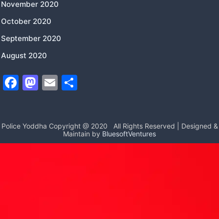
November 2020
October 2020
September 2020
August 2020
F
M
E
S
a
a
m
h
c
st
ai
ar
e
o
l
e
Police Yoddha Copyright @ 2020
All Rights Reserved | Designed &
Maintain by
BluesoftVentures
b
d
o
o
o
n
k