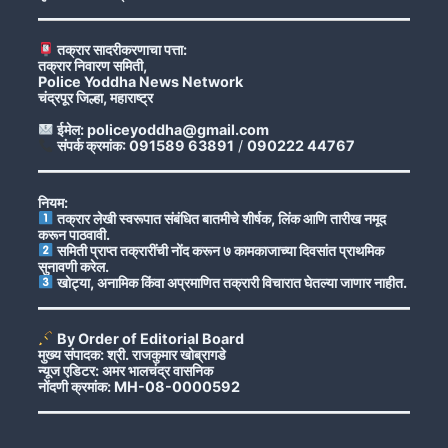
तक्रार सादरीकरणाचा पत्ता:
तक्रार निवारण समिती,
Police Yoddha News Network
चंद्रपूर जिल्हा, महाराष्ट्र
ईमेल: policeyoddha@gmail.com
संपर्क क्रमांक: 091589 63891
/
090222 44767
नियम:
तक्रार लेखी स्वरूपात संबंधित बातमीचे शीर्षक, लिंक आणि तारीख नमूद
करून पाठवावी.
समिती प्राप्त तक्रारींची नोंद करून ७ कामकाजाच्या दिवसांत प्राथमिक
सुनावणी करेल.
खोट्या, अनामिक किंवा अप्रमाणित तक्रारी विचारात घेतल्या जाणार नाहीत.
By Order of Editorial Board
मुख्य संपादक: श्री. राजकुमार खोब्रागडे
न्यूज एडिटर: अमर भालचंद्र वासनिक
नोंदणी क्रमांक: MH-08-0000592