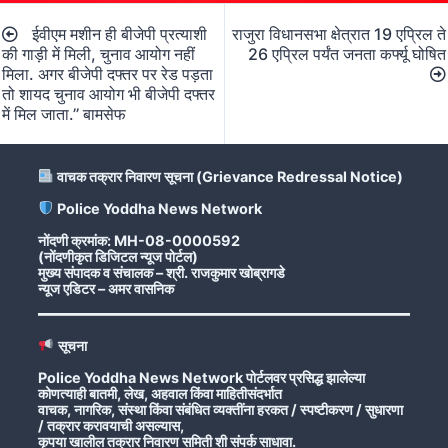
Post
ईवीएम मशीन ही बीजेपी प्रत्याशी
राजुरा विधानसभा क्षेत्रात 19 एप्रिल ते
navigation
की गाड़ी में मिली, चुनाव आयोग नहीं
26 एप्रिल पर्यंत जनता कर्फ्यू घोषित
मिला. अगर बीजेपी दफ्तर पर रेड पड़ता
तो शायद चुनाव आयोग भी बीजेपी दफ्तर
में मिल जाता.’’ बामसेफ
वाचक तक्रार निवारण सूचना (Grievance Redressal Notice)
Police Yoddha News Network
नोंदणी क्रमांक: MH-08-0000592
(नोंदणीकृत डिजिटल न्यूज पोर्टल)
मुख्य संपादक व संचालक – श्री. राजकुमार खोब्रागडे
न्यूज एडिटर – अमर वासनिक
सूचना
Police Yoddha News Network पोर्टलवर प्रसिद्ध झालेल्या
कोणत्याही बातमी, लेख, अहवाल किंवा माहितीसंदर्भात
वाचक, नागरिक, संस्था किंवा संबंधित व्यक्तींना हरकत / स्पष्टीकरण / सुधारणा
/ तक्रार करावयाची असल्यास,
कृपया खालील तक्रार निवारण समिती शी संपर्क साधावा.