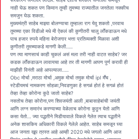
नाही घेऊ शकत पण किमान तुम्ही तुमच्या राज्यातील जनतेला नक्कीच
समजुन घेऊ शकता.
मुख्यमंत्री साहेब माझ्या बोलण्याचा तुम्हाला राग येवु शकतो ,परवाच
तुमच्या एका विडीओ मधे मी ऐकलं की कुणीतरी चालु लाॕकडाऊन मधे
पाच हजार रुपये महिना बेरोजगार भत्ता प्रतिव्यक्ती मिळावा अशी
कुणीतरी तुमच्याकडे मागणी केली…..
पण त्या माणसाचं काही चुकलं असं मला तरी नाही वाटत साहेब? जर
कडक लाॕकडाऊन लावायचा आहे तर ती मागणी आपण पुर्ण करावी ही
माझीही विनंती आहे आपल्याला…..
Obc मोर्चा ,मराठा मोर्चा ,अमुक मोर्चा तमुक मोर्चा ipl मॕच ,
स्टेडीयमचं नामकरण सोहळा,निवडणुका हे सगळं होतं हे सगळं होतं
तेव्हा तेव्हा कोरोना कुठे जातो साहेब?
नसतोच तेव्हा कोरोना,पण शिवजयंती आली ,बाबासाहेबांची जयंती
आणि लग्न समारंभ करण्याच्या वेळेलाच कोरोना कुठुन येतो आणि
कसा येतो… ज्या पद्धतीने मिडीयावाले विकले गेलेत त्याच पद्धतीने
अनेक शासकिय अधिकारी विकले गेलेले आहेत. साहेब समजून घ्या
आज जनता खूप त्रस्त आहे आम्ही 2020 मधे जगलो आणि आज