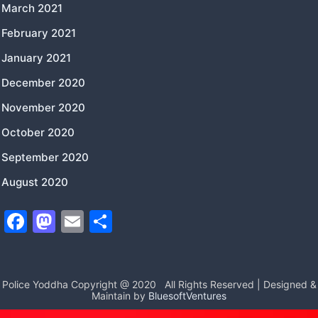
March 2021
February 2021
January 2021
December 2020
November 2020
October 2020
September 2020
August 2020
F
M
E
S
a
a
m
h
c
st
ai
ar
e
o
l
e
Police Yoddha Copyright @ 2020
All Rights Reserved | Designed &
Maintain by
BluesoftVentures
b
d