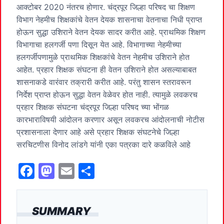
आक्टोबर 2020 नंतरच होणार. चंद्रपूर जिल्हा परिषद चा शिक्षण
विभाग नेहमीच शिक्षकांचे वेतन देयक शासनाचा वेतनाचा निधी प्राप्त
होऊन सुद्धा उशिराने वेतन देयक सादर करीत आहे. प्राथमिक शिक्षण
विभागाचा हलगर्जी पणा दिसून येत आहे. विभागाच्या नेहमीच्या
हलगर्जीपणामुळे प्राथमिक शिक्षकांचे वेतन नेहमीच उशिराने होत
आहेत. प्रहार शिक्षक संघटना ही वेतन उशिराने होत असल्याबाबत
शासनाकडे वारंवार तक्रारी करीत आहे. परंतु शासन स्तरावरून
निर्देश प्राप्त होऊन सुद्धा वेतन वेळेवर होत नाही. त्यामुळे लवकरच
प्रहार शिक्षक संघटना चंद्रपूर जिल्हा परिषद च्या भोंगळ
कारभाराविषयी आंदोलन करणार असून लवकरच आंदोलनाची नोटीस
प्रशासनाला देणार आहे असे प्रहार शिक्षक संघटनेचे जिल्हा
सरचिटणीस विनोद लांडगे यांनी एका पत्रका दारे कळविले आहे
F
M
E
S
a
a
m
h
c
st
ai
ar
SUMMARY
e
o
l
e