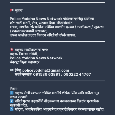
सूचना
Police Yoddha News Network पोर्टलवर प्रसिद्ध झालेल्या
कोणत्याही बातमी, लेख, अहवाल किंवा माहितीसंदर्भात
वाचक, नागरिक, संस्था किंवा संबंधित व्यक्तींना हरकत / स्पष्टीकरण / सुधारणा
/ तक्रार करावयाची असल्यास,
कृपया खालील तक्रार निवारण समिती शी संपर्क साधावा.
तक्रार सादरीकरणाचा पत्ता:
तक्रार निवारण समिती,
Police Yoddha News Network
चंद्रपूर जिल्हा, महाराष्ट्र
ईमेल: policeyoddha@gmail.com
संपर्क क्रमांक: 091589 63891
/
090222 44767
नियम:
तक्रार लेखी स्वरूपात संबंधित बातमीचे शीर्षक, लिंक आणि तारीख नमूद
करून पाठवावी.
समिती प्राप्त तक्रारींची नोंद करून ७ कामकाजाच्या दिवसांत प्राथमिक
सुनावणी करेल.
खोट्या, अनामिक किंवा अप्रमाणित तक्रारी विचारात घेतल्या जाणार नाहीत.