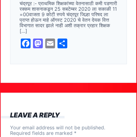
चंद्रपूर :- प्राथमिक शिक्षकांच्या वेतनासाठी कमी पडणारी
b
d
रक्कम शासनाकडून 25 सबटेम्बर 2020 ला सकाळी 11
o
o
=00वाजता 9 कोटी रुपये चंद्रपूर जिल्हा परिषद ला
प्राप्त होऊन माहे ऑगस्ट 2020 चे वेतन देयक वित्त
o
n
विभागात सादर झाले नाही अशी तक्रार प्रहार शिक्षक
[…]
k
F
M
E
S
a
a
m
h
c
st
ai
ar
e
o
l
e
b
d
o
o
o
n
k
LEAVE A REPLY
Your email address will not be published.
Required fields are marked
*