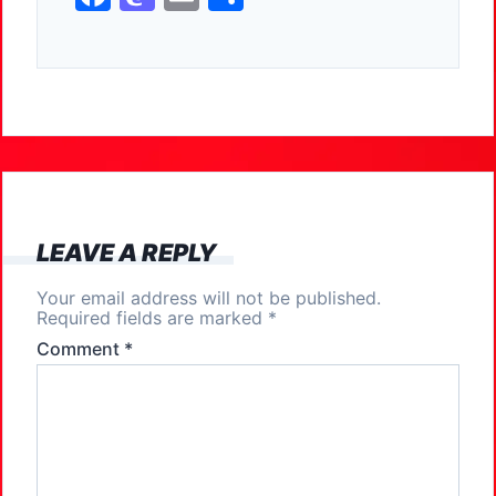
a
a
m
h
c
st
ai
ar
e
o
l
e
b
d
o
o
o
n
k
LEAVE A REPLY
Your email address will not be published.
Required fields are marked
*
Comment
*