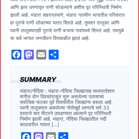
आणि इतर धरणातून पाणी सोडल्याने अशीच पूर परिस्थिती निर्माण
झाली आहे. भंडारा शहराप्रमाणे, भंडारा ग्रामीण भागातील परिसरात
हा पुराचे पाणी लोकांच्या घरात शिरले आहे. तुमसर तालुका आणि
पवनी तालुक्यातही पुराचे पाणी बऱ्याच गावांमध्ये शिरलं आहे. त्यामुळे
या सर्व भागात जनजीवन विस्कळीत झालं आहे.
F
M
E
S
a
a
m
h
c
st
ai
ar
SUMMARY
e
o
l
e
भंडारा/गोंदिया : भंडारा-गोंदिया जिल्ह्यासह मध्यप्रदेशात
b
d
मागील दोन दिवसांपासून सुरु असलेल्या पावसाचा
o
o
सर्वाधिक फटका पूर्व विदर्भातील जिल्ह्यांना बसला आहे.
पवनी तालुक्यात असलेल्या गोसेखुर्द धरणाचे सर्व 33
o
n
दरवाजे चार मीटरने उघडण्यात आल्याने पूर परिस्थिती
निर्माण झाली आहे. भंडारा, गोंदिया जिल्ह्यातील नदी
k
काठावरील गावात […]
F
M
E
S