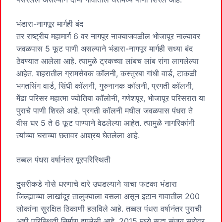
भंडारा-नागपूर मार्गही बंद
तर राष्ट्रीय महामार्ग 6 वर नागपूर नाक्याजवळील भोजापूर नाल्यावर
जवळपास 5 फूट पाणी असल्याने भंडारा-नागपूर मार्गही सध्या बंद
ठेवण्यात आलेला आहे. त्यामुळे ट्रकच्या लांबच लांब रांगा लागलेल्या
आहेत. शहरातील ग्रामसेवक कॉलनी, कस्तुरबा गांधी वार्ड, टाकळी
भगतसिंग वार्ड, सिंधी कॉलनी, गुरुनानक कॉलनी, प्रगती कॉलनी,
मेंढा परिसर महात्मा ज्योतिबा कॉलोनी, गणेशपूर, भोजापूर परिसरात या
पुराचे पाणी शिरले आहे. प्रगती कॉलनी मधील जवळपास पंधरा ते
वीस घर 5 ते 6 फूट पाण्याने वेढलेल्या आहेत. त्यामुळे नागरिकांनी
त्यांच्या घराच्या छतावर आश्रय घेतलेला आहे.
तब्बल पंधरा वर्षानंतर पूरपरिस्थिती
दुसरीकडे गोसे धरणाचे दारे उघडल्याने याचा फटका भंडारा
जिल्ह्याच्या लाखांदूर तालुक्याला बसला असून इटान गावातील 200
लोकांना सुरक्षित ठिकाणी हलविले आहे. तब्बल पंधरा वर्षानंतर पुराची
अशी परिस्थिती निर्माण झालेली आहे. 2015 मध्ये सुद्धा संजय सरोवर