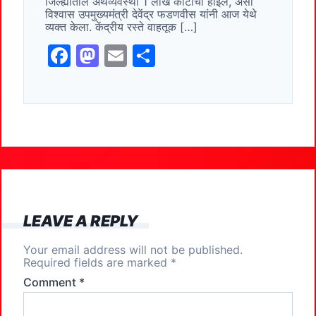
जिल्ह्यातील अर्थव्यवस्था 1 लाख कोटींची होईल, असा
o
n
विश्वास उपमुख्यमंत्री देवेंद्र फडणवीस यांनी आज येथे
व्यक्त केला. केंद्रीय रस्ते वाहतूक […]
k
F
M
E
S
a
a
m
h
c
st
ai
ar
e
o
l
e
b
d
o
o
o
n
k
LEAVE A REPLY
Your email address will not be published.
Required fields are marked
*
Comment
*