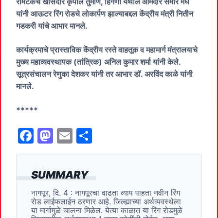
रामटेकचे खासदार कृपाल तुमाणे, हिंगणा येथील आमदार समीर मेघे
यांनी आऊटर रिंग रोडचे लोकार्पण झाल्याबद्दल केंद्रीय मंत्री नितीन
गडकरी यांचे आभार मानले.
कार्यक्रमाचे प्रास्ताविक केंद्रीय रस्ते वाहतूक व महामार्ग मंत्रालयाचे
मुख्य महाव्यवस्थापक (तांत्रिक) अनिल कुमार शर्मा यांनी केले.
सूत्रसंचालन रेणुका देशकर यांनी तर आभार डॉ. अरविंद काळे यांनी
मानले.
*****
F
M
E
S
a
a
m
h
c
st
ai
ar
SUMMARY
e
o
l
e
नागपूर, दि. 4 : नागपूरचा वाढता व्याप पाहता नवीन रिंग
b
d
रोड लाईफलाईन ठरणार आहे. जिल्ह्याच्या अर्थव्यवस्थेला
o
o
या मार्गामुळे चालना मिळेल. येत्या काळात या रिंग रोडमुळे