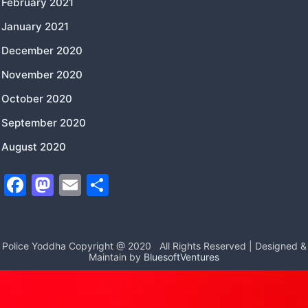
February 2021
January 2021
December 2020
November 2020
October 2020
September 2020
August 2020
F
M
E
S
a
a
m
h
c
st
ai
ar
e
o
l
e
Police Yoddha Copyright @ 2020
All Rights Reserved | Designed &
Maintain by
BluesoftVentures
b
d
o
o