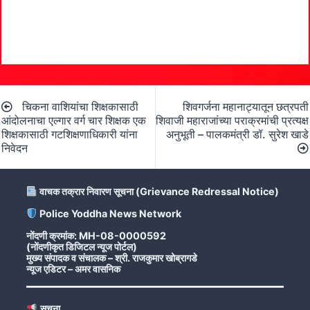
Post
चिकना वाशियांचा शिक्षकासाठी
शिवगर्जना महानाट्यातून छत्रपती
navigation
आंदोलनाचा एल्गार वर्ग चार शिक्षक एक
शिवाजी महाराजांच्या पराक्रमांची प्रत्यक्ष
शिक्षकासाठी गटशिक्षणाधिकारी यांना
अनुभूती – पालकमंत्री डॉ. सुरेश खाडे
निवेदन
वाचक तक्रार निवारण सूचना (Grievance Redressal Notice)
Police Yoddha News Network
नोंदणी क्रमांक: MH-08-0000592
(नोंदणीकृत डिजिटल न्यूज पोर्टल)
मुख्य संपादक व संचालक – श्री. राजकुमार खोब्रागडे
न्यूज एडिटर – अमर वासनिक
सूचना