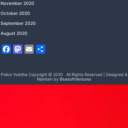
November 2020
October 2020
September 2020
August 2020
F
M
E
S
a
a
m
h
c
st
ai
ar
e
o
l
e
Police Yoddha Copyright @ 2020
All Rights Reserved | Designed &
Maintain by
BluesoftVentures
b
d
o
o
o
n
k