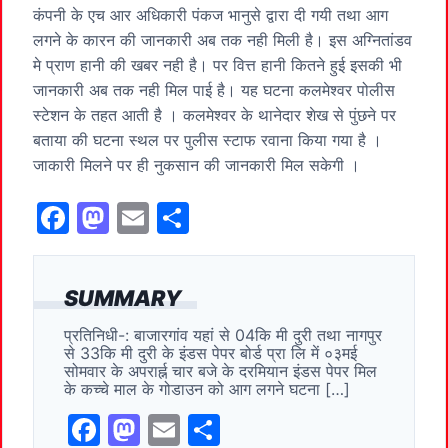
कंपनी के एच आर अधिकारी पंकज भानुसे द्वारा दी गयी तथा आग
लगने के कारन की जानकारी अब तक नही मिली है। इस अग्नितांडव
मे प्राण हानी की खबर नही है। पर वित्त हानी कितने हुई इसकी भी
जानकारी अब तक नही मिल पाई है। यह घटना कलमेश्वर पोलीस
स्टेशन के तहत आती है । कलमेश्वर के थानेदार शेख से पुंछने पर
बताया की घटना स्थल पर पुलीस स्टाफ रवाना किया गया है ।
जाकारी मिलने पर ही नुकसान की जानकारी मिल सकेगी ।
F
M
E
S
a
a
m
h
c
st
ai
ar
SUMMARY
e
o
l
e
प्रतिनिधी-: बाजारगांव यहां से 04कि मी दुरी तथा नागपुर
b
d
से 33कि मी दुरी के इंडस पेपर बोर्ड प्रा लि में ०३मई
o
o
सोमवार के अपरार्ह्न चार बजे के दरमियान इंडस पेपर मिल
के कच्चे माल के गोडाउन को आग लगने घटना […]
o
n
F
M
E
S
k