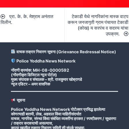
Post
प्रा. के. के. मेश्राम अनंतात
टेकाडी येथे नागरिकांना मास्क वाटप
navigation
विलीन.
करून जनजागृती ग्राम पंचायत टेकाडी
(कोख) य सरपंच व सदस्य यांचा
उपक्रम.
वाचक तक्रार निवारण सूचना (Grievance Redressal Notice)
Police Yoddha News Network
नोंदणी क्रमांक: MH-08-0000592
(नोंदणीकृत डिजिटल न्यूज पोर्टल)
मुख्य संपादक व संचालक – श्री. राजकुमार खोब्रागडे
न्यूज एडिटर – अमर वासनिक
सूचना
Police Yoddha News Network पोर्टलवर प्रसिद्ध झालेल्या
कोणत्याही बातमी, लेख, अहवाल किंवा माहितीसंदर्भात
वाचक, नागरिक, संस्था किंवा संबंधित व्यक्तींना हरकत / स्पष्टीकरण / सुधारणा
/ तक्रार करावयाची असल्यास,
कृपया खालील तक्रार निवारण समिती शी संपर्क साधावा.