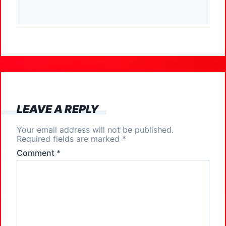
a
a
m
h
c
st
ai
ar
e
o
l
e
b
d
o
o
o
n
k
LEAVE A REPLY
Your email address will not be published.
Required fields are marked
*
Comment
*