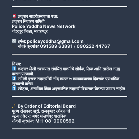
तक्रार सादरीकरणाचा पत्ता:
तक्रार निवारण समिती,
Police Yoddha News Network
चंद्रपूर जिल्हा, महाराष्ट्र
ईमेल: policeyoddha@gmail.com
संपर्क क्रमांक: 091589 63891
/
090222 44767
नियम:
तक्रार लेखी स्वरूपात संबंधित बातमीचे शीर्षक, लिंक आणि तारीख नमूद
करून पाठवावी.
समिती प्राप्त तक्रारींची नोंद करून ७ कामकाजाच्या दिवसांत प्राथमिक
सुनावणी करेल.
खोट्या, अनामिक किंवा अप्रमाणित तक्रारी विचारात घेतल्या जाणार नाहीत.
By Order of Editorial Board
मुख्य संपादक: श्री. राजकुमार खोब्रागडे
न्यूज एडिटर: अमर भालचंद्र वासनिक
नोंदणी क्रमांक: MH-08-0000592