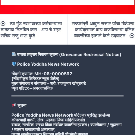
Post
त्या गुंड स्वभावाच्या कर्मचाऱ्याला
राज्यमंत्री अब्दुल सत्तार यांचा मोठेपणा
navigation
तात्काळ निलंबित करा.. आप चे शहर
कार्यक्रमात वाद्य वाजविणाऱ्या दलित
सचिव राजु भाऊ कुडे
व्यक्तीच्या हाताने केले उदघाटन
वाचक तक्रार निवारण सूचना (Grievance Redressal Notice)
Police Yoddha News Network
नोंदणी क्रमांक: MH-08-0000592
(नोंदणीकृत डिजिटल न्यूज पोर्टल)
मुख्य संपादक व संचालक – श्री. राजकुमार खोब्रागडे
न्यूज एडिटर – अमर वासनिक
सूचना
Police Yoddha News Network पोर्टलवर प्रसिद्ध झालेल्या
कोणत्याही बातमी, लेख, अहवाल किंवा माहितीसंदर्भात
वाचक, नागरिक, संस्था किंवा संबंधित व्यक्तींना हरकत / स्पष्टीकरण / सुधारणा
/ तक्रार करावयाची असल्यास,
कृपया खालील तक्रार निवारण समिती शी संपर्क साधावा.