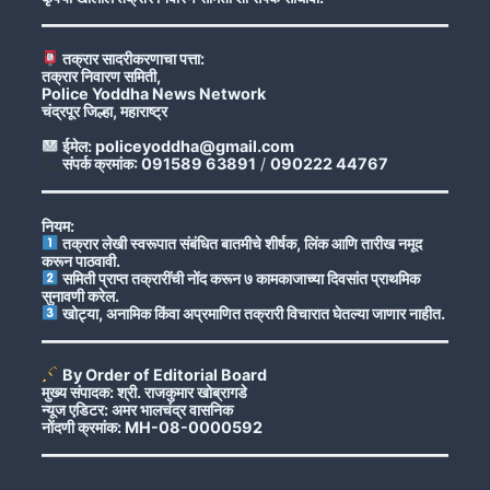
तक्रार सादरीकरणाचा पत्ता:
तक्रार निवारण समिती,
Police Yoddha News Network
चंद्रपूर जिल्हा, महाराष्ट्र
ईमेल: policeyoddha@gmail.com
संपर्क क्रमांक: 091589 63891
/
090222 44767
नियम:
तक्रार लेखी स्वरूपात संबंधित बातमीचे शीर्षक, लिंक आणि तारीख नमूद
करून पाठवावी.
समिती प्राप्त तक्रारींची नोंद करून ७ कामकाजाच्या दिवसांत प्राथमिक
सुनावणी करेल.
खोट्या, अनामिक किंवा अप्रमाणित तक्रारी विचारात घेतल्या जाणार नाहीत.
By Order of Editorial Board
मुख्य संपादक: श्री. राजकुमार खोब्रागडे
न्यूज एडिटर: अमर भालचंद्र वासनिक
नोंदणी क्रमांक: MH-08-0000592