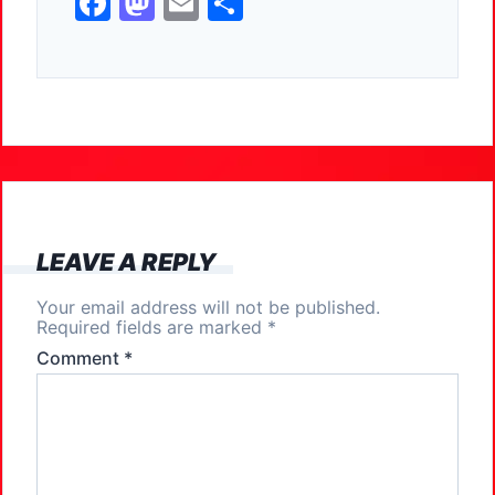
F
M
E
S
a
a
m
h
c
st
ai
ar
e
o
l
e
b
d
o
o
o
n
k
LEAVE A REPLY
Your email address will not be published.
Required fields are marked
*
Comment
*