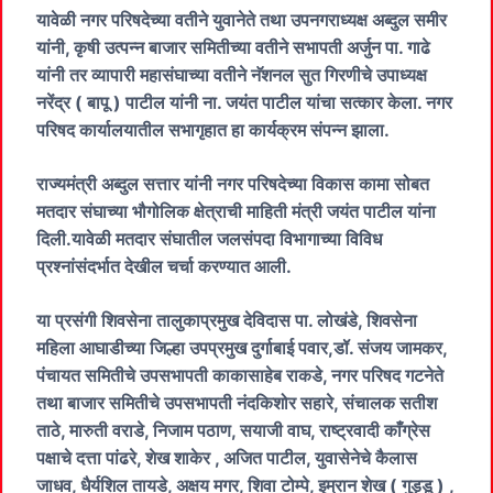
यावेळी नगर परिषदेच्या वतीने युवानेते तथा उपनगराध्यक्ष अब्दुल समीर
यांनी, कृषी उत्पन्न बाजार समितीच्या वतीने सभापती अर्जुन पा. गाढे
यांनी तर व्यापारी महासंघाच्या वतीने नॅशनल सुत गिरणीचे उपाध्यक्ष
नरेंद्र ( बापू ) पाटील यांनी ना. जयंत पाटील यांचा सत्कार केला. नगर
परिषद कार्यालयातील सभागृहात हा कार्यक्रम संपन्न झाला.
राज्यमंत्री अब्दुल सत्तार यांनी नगर परिषदेच्या विकास कामा सोबत
मतदार संघाच्या भौगोलिक क्षेत्राची माहिती मंत्री जयंत पाटील यांना
दिली.यावेळी मतदार संघातील जलसंपदा विभागाच्या विविध
प्रश्नांसंदर्भात देखील चर्चा करण्यात आली.
या प्रसंगी शिवसेना तालुकाप्रमुख देविदास पा. लोखंडे, शिवसेना
महिला आघाडीच्या जिल्हा उपप्रमुख दुर्गाबाई पवार,डॉ. संजय जामकर,
पंचायत समितीचे उपसभापती काकासाहेब राकडे, नगर परिषद गटनेते
तथा बाजार समितीचे उपसभापती नंदकिशोर सहारे, संचालक सतीश
ताठे, मारुती वराडे, निजाम पठाण, सयाजी वाघ, राष्ट्रवादी काँग्रेस
पक्षाचे दत्ता पांढरे, शेख शाकेर , अजित पाटील, युवासेनेचे कैलास
जाधव, धैर्यशिल तायडे, अक्षय मगर, शिवा टोम्पे, इम्रान शेख ( गुड्डू ) ,