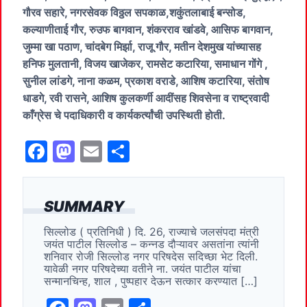
गौरव सहारे, नगरसेवक विठ्ठल सपकाळ,शकुंतलाबाई बन्सोड,
कल्याणीताई गौर, रुउफ बागवान, शंकरराव खांडवे, आसिफ बागवान,
जुम्मा खा पठाण, चांदबेग मिर्झा, राजू गौर, मतीन देशमुख यांच्यासह
हनिफ मुलतानी, विजय खाजेकर, रामसेट कटारिया, समाधान गोंगे ,
सुनील लांडगे, नाना कळम, प्रकाश वराडे, आशिष कटारिया, संतोष
धाडगे, रवी रासने, आशिष कुलकर्णी आदींसह शिवसेना व राष्ट्रवादी
काँग्रेस चे पदाधिकारी व कार्यकर्त्यांची उपस्थिती होती.
F
M
E
S
a
a
m
h
c
st
ai
ar
SUMMARY
e
o
l
e
सिल्लोड ( प्रतिनिधी ) दि. 26, राज्याचे जलसंपदा मंत्री
b
d
जयंत पाटील सिल्लोड – कन्नड दौऱ्यावर असतांना त्यांनी
o
o
शनिवार रोजी सिल्लोड नगर परिषदेस सदिच्छा भेट दिली.
यावेळी नगर परिषदेच्या वतीने ना. जयंत पाटील यांचा
o
n
सन्मानचिन्ह, शाल , पुष्पहार देऊन सत्कार करण्यात […]
k