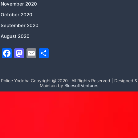
November 2020
October 2020
September 2020
August 2020
F
M
E
S
a
a
m
h
c
st
ai
ar
e
o
l
e
Police Yoddha Copyright @ 2020
All Rights Reserved | Designed &
Maintain by
BluesoftVentures
b
d
o
o
o
n
k