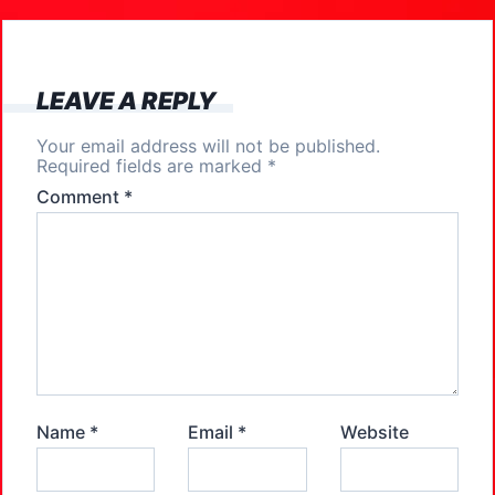
o
o
o
n
k
LEAVE A REPLY
Your email address will not be published.
Required fields are marked
*
Comment
*
Name
*
Email
*
Website