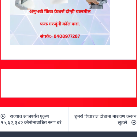
Post
राज्यात आजपर्यंत एकूण
डुमरी शिवारात दोघाना मारहाण करून
navigation
१५,६२,३४२ काेरोनाबाधित रुग्ण बरे
लुटले