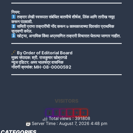
नियम:
तक्रार लेखी स्वरूपात संबंधित बातमीचे शीर्षक, लिंक आणि तारीख नमूद
करून पाठवावी.
समिती प्राप्त तक्रारींची नोंद करून ७ कामकाजाच्या दिवसांत प्राथमिक
सुनावणी करेल.
खोट्या, अनामिक किंवा अप्रमाणित तक्रारी विचारात घेतल्या जाणार नाहीत.
By Order of Editorial Board
मुख्य संपादक: श्री. राजकुमार खोब्रागडे
न्यूज एडिटर: अमर भालचंद्र वासनिक
नोंदणी क्रमांक: MH-08-0000592
VISITORS
2
7
8
2
8
0
Total views : 391808
Server Time : August 7, 2026 4:48 pm
CATEGORIES