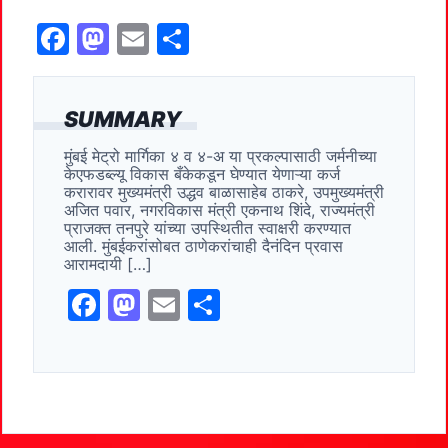
F
M
E
S
a
a
m
h
c
st
ai
ar
SUMMARY
e
o
l
e
मुंबई मेट्रो मार्गिका ४ व ४-अ या प्रकल्पासाठी जर्मनीच्या
b
d
केएफडब्ल्यू विकास बँकेकडून घेण्यात येणाऱ्या कर्ज
o
o
करारावर मुख्यमंत्री उद्धव बाळासाहेब ठाकरे, उपमुख्यमंत्री
अजित पवार, नगरविकास मंत्री एकनाथ शिंदे, राज्यमंत्री
o
n
प्राजक्त तनपुरे यांच्या उपस्थितीत स्वाक्षरी करण्यात
आली. मुंबईकरांसोबत ठाणेकरांचाही दैनंदिन प्रवास
k
आरामदायी […]
F
M
E
S
a
a
m
h
c
st
ai
ar
e
o
l
e
b
d