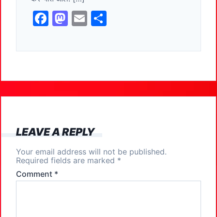
k
F
M
E
S
a
a
m
h
c
st
ai
ar
e
o
l
e
b
d
o
o
o
n
k
LEAVE A REPLY
Your email address will not be published.
Required fields are marked
*
Comment
*