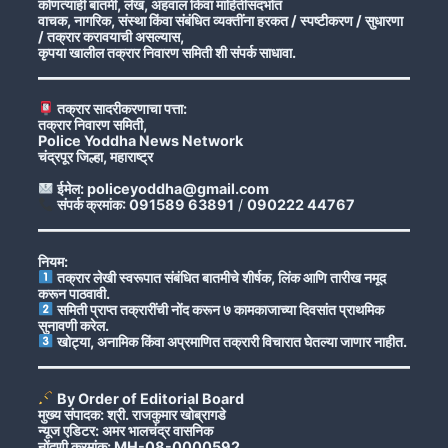
कोणत्याही बातमी, लेख, अहवाल किंवा माहितीसंदर्भात
वाचक, नागरिक, संस्था किंवा संबंधित व्यक्तींना हरकत / स्पष्टीकरण / सुधारणा
/ तक्रार करावयाची असल्यास,
कृपया खालील तक्रार निवारण समिती शी संपर्क साधावा.
तक्रार सादरीकरणाचा पत्ता:
तक्रार निवारण समिती,
Police Yoddha News Network
चंद्रपूर जिल्हा, महाराष्ट्र
ईमेल: policeyoddha@gmail.com
संपर्क क्रमांक: 091589 63891
/
090222 44767
नियम:
तक्रार लेखी स्वरूपात संबंधित बातमीचे शीर्षक, लिंक आणि तारीख नमूद
करून पाठवावी.
समिती प्राप्त तक्रारींची नोंद करून ७ कामकाजाच्या दिवसांत प्राथमिक
सुनावणी करेल.
खोट्या, अनामिक किंवा अप्रमाणित तक्रारी विचारात घेतल्या जाणार नाहीत.
By Order of Editorial Board
मुख्य संपादक: श्री. राजकुमार खोब्रागडे
न्यूज एडिटर: अमर भालचंद्र वासनिक
नोंदणी क्रमांक: MH-08-0000592