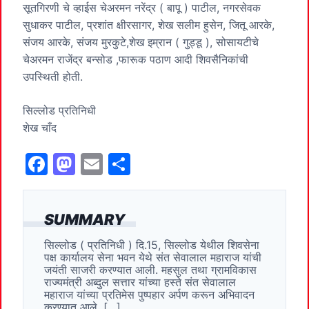
सूतगिरणी चे व्हाईस चेअरमन नरेंद्र ( बापू ) पाटील, नगरसेवक
सुधाकर पाटील, प्रशांत क्षीरसागर, शेख सलीम हुसेन, जितू आरके,
संजय आरके, संजय मुरकुटे,शेख इम्रान ( गुड्डू ), सोसायटीचे
चेअरमन राजेंद्र बन्सोड ,फारूक पठाण आदी शिवसैनिकांची
उपस्थिती होती.
सिल्लोड प्रतिनिधी
शेख चाँद
F
M
E
S
a
a
m
h
c
st
ai
ar
SUMMARY
e
o
l
e
सिल्लोड ( प्रतिनिधी ) दि.15, सिल्लोड येथील शिवसेना
b
d
पक्ष कार्यालय सेना भवन येथे संत सेवालाल महाराज यांची
o
o
जयंती साजरी करण्यात आली. महसुल तथा ग्रामविकास
राज्यमंत्री अब्दुल सत्तार यांच्या हस्ते संत सेवालाल
o
n
महाराज यांच्या प्रतिमेस पुष्पहार अर्पण करून अभिवादन
करण्यात आले. […]