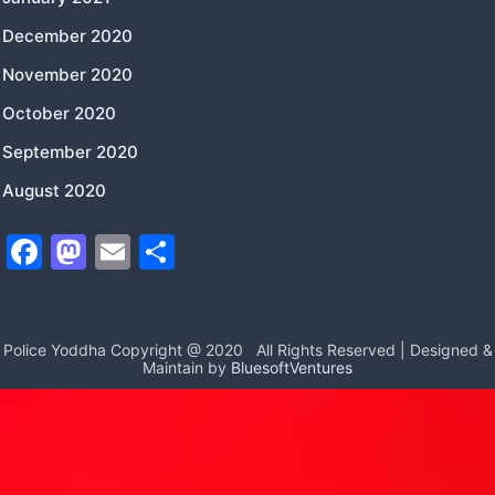
December 2020
November 2020
October 2020
September 2020
August 2020
F
M
E
S
a
a
m
h
c
st
ai
ar
e
o
l
e
Police Yoddha Copyright @ 2020
All Rights Reserved | Designed &
Maintain by
BluesoftVentures
b
d
o
o
o
n