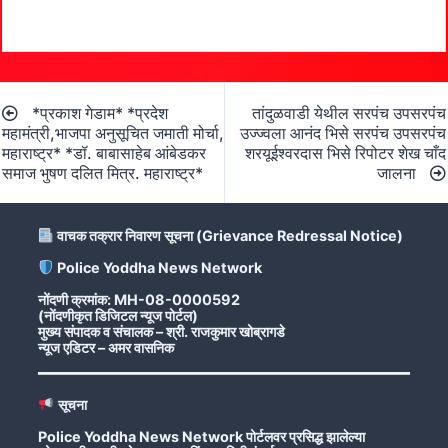
Post
*प्रकाश गेडाम* *प्रदेश
तांदुळवाडी येथील सरपंच उपसरपंच
navigation
महामंत्री,भाजपा अनुसूचित जमाती मोर्चा,
उज्ज्वला आनंद भिसे सरपंच उपसरपंच
महाराष्ट्र* *डॉ. बाबासाहेब आंबेडकर
शरयूईश्वरदास भिसे रिपोटर शेख चाँद
समाज भुषण दलित मित्र. महाराष्ट्र*
जालना
वाचक तक्रार निवारण सूचना (Grievance Redressal Notice)
Police Yoddha News Network
नोंदणी क्रमांक: MH-08-0000592
(नोंदणीकृत डिजिटल न्यूज पोर्टल)
मुख्य संपादक व संचालक – श्री. राजकुमार खोब्रागडे
न्यूज एडिटर – अमर वासनिक
सूचना
Police Yoddha News Network पोर्टलवर प्रसिद्ध झालेल्या