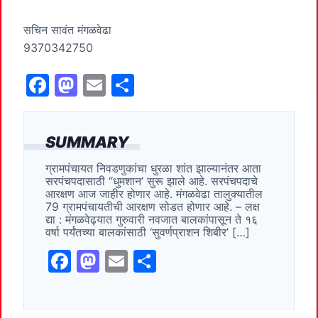
सचिन सावंत मंगळवेढा
9370342750
F
M
E
S
a
a
m
h
c
st
ai
ar
SUMMARY
e
o
l
e
ग्रामपंचायत निवडणुकांचा धुरळा शांत झाल्यानंतर आता
b
d
सरपंचपदासाठी “धुमशान’ सुरू झाले आहे. सरपंचपदाचे
o
o
आरक्षण आज जाहीर होणार आहे. मंगळवेढा तालुक्यातील
79 ग्रामपंचायतीची आरक्षण सोडत होणार आहे. – लक्ष
o
n
द्या : मंगळवेढ्यात गुरुवारी नवजात बालकांपासून ते १६
वर्षा पर्यंतच्या बालकांसाठी ‘सुवर्णप्राशन शिबीर’ […]
k
F
M
E
S
a
a
m
h
c
st
ai
ar