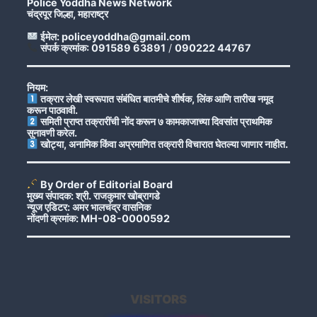
Police Yoddha News Network
चंद्रपूर जिल्हा, महाराष्ट्र
ईमेल: policeyoddha@gmail.com
संपर्क क्रमांक: 091589 63891
/
090222 44767
नियम:
तक्रार लेखी स्वरूपात संबंधित बातमीचे शीर्षक, लिंक आणि तारीख नमूद
करून पाठवावी.
समिती प्राप्त तक्रारींची नोंद करून ७ कामकाजाच्या दिवसांत प्राथमिक
सुनावणी करेल.
खोट्या, अनामिक किंवा अप्रमाणित तक्रारी विचारात घेतल्या जाणार नाहीत.
By Order of Editorial Board
मुख्य संपादक: श्री. राजकुमार खोब्रागडे
न्यूज एडिटर: अमर भालचंद्र वासनिक
नोंदणी क्रमांक: MH-08-0000592
VISITORS