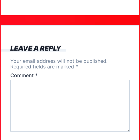
e
o
l
e
b
d
o
o
o
n
k
LEAVE A REPLY
Your email address will not be published.
Required fields are marked
*
Comment
*