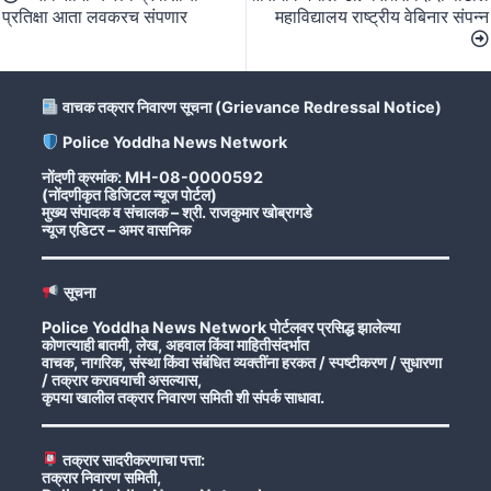
navigation
प्रतिक्षा आता लवकरच संपणार
महाविद्यालय राष्ट्रीय वेबिनार संपन्‍न
वाचक तक्रार निवारण सूचना (Grievance Redressal Notice)
Police Yoddha News Network
नोंदणी क्रमांक: MH-08-0000592
(नोंदणीकृत डिजिटल न्यूज पोर्टल)
मुख्य संपादक व संचालक – श्री. राजकुमार खोब्रागडे
न्यूज एडिटर – अमर वासनिक
सूचना
Police Yoddha News Network पोर्टलवर प्रसिद्ध झालेल्या
कोणत्याही बातमी, लेख, अहवाल किंवा माहितीसंदर्भात
वाचक, नागरिक, संस्था किंवा संबंधित व्यक्तींना हरकत / स्पष्टीकरण / सुधारणा
/ तक्रार करावयाची असल्यास,
कृपया खालील तक्रार निवारण समिती शी संपर्क साधावा.
तक्रार सादरीकरणाचा पत्ता:
तक्रार निवारण समिती,