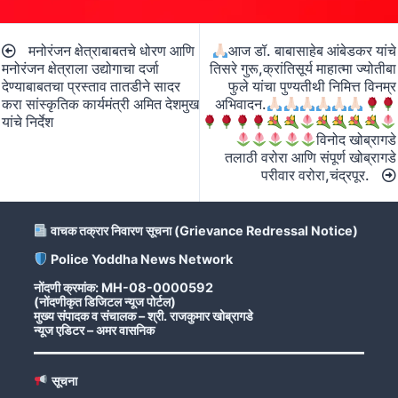
Post
मनोरंजन क्षेत्राबाबतचे धोरण आणि
आज डॉ. बाबासाहेब आंबेडकर यांचे
navigation
मनोरंजन क्षेत्राला उद्योगाचा दर्जा
तिसरे गुरू,क्रांतिसूर्य माहात्मा ज्योतीबा
देण्याबाबतचा प्रस्ताव तातडीने सादर
फुले यांचा पुण्यतीथी निमित्त विनम्र
करा सांस्कृतिक कार्यमंत्री अमित देशमुख
अभिवादन.
यांचे निर्देश
विनोद खोब्रागडे
तलाठी वरोरा आणि संपूर्ण खोब्रागडे
परीवार वरोरा,चंद्रपूर.
वाचक तक्रार निवारण सूचना (Grievance Redressal Notice)
Police Yoddha News Network
नोंदणी क्रमांक: MH-08-0000592
(नोंदणीकृत डिजिटल न्यूज पोर्टल)
मुख्य संपादक व संचालक – श्री. राजकुमार खोब्रागडे
न्यूज एडिटर – अमर वासनिक
सूचना