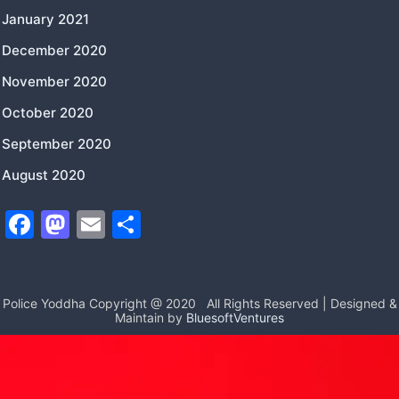
January 2021
December 2020
November 2020
October 2020
September 2020
August 2020
F
M
E
S
a
a
m
h
c
st
ai
ar
e
o
l
e
Police Yoddha Copyright @ 2020
All Rights Reserved | Designed &
Maintain by
BluesoftVentures
b
d
o
o
o
n