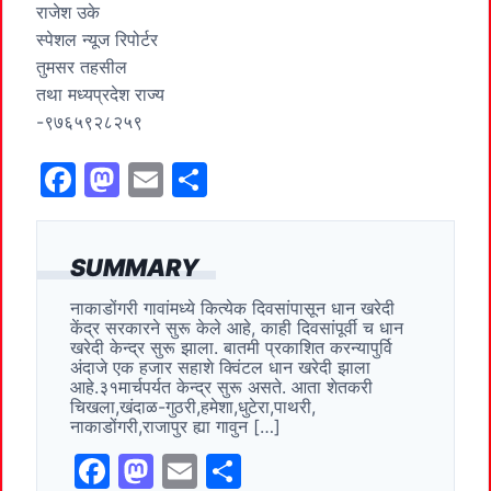
राजेश उके
स्पेशल न्यूज रिपोर्टर
तुमसर तहसील
तथा मध्यप्रदेश राज्य
-९७६५९२८२५९
F
M
E
S
a
a
m
h
c
st
ai
ar
SUMMARY
e
o
l
e
नाकाडोंगरी गावांमध्ये कित्येक दिवसांपासून धान खरेदी
b
d
केंद्र सरकारने सुरू केले आहे, काही दिवसांपूर्वी च धान
o
o
खरेदी केन्द्र सुरू झाला. बातमी प्रकाशित करन्यापुर्वि
अंदाजे एक हजार सहाशे क्विंटल धान खरेदी झाला
o
n
आहे.३१मार्चपर्यत केन्द्र सुरू असते. आता शेतकरी
चिखला,खंदाळ-गुठरी,हमेशा,धुटेरा,पाथरी,
k
नाकाडोंगरी,राजापुर ह्या गावुन […]
F
M
E
S