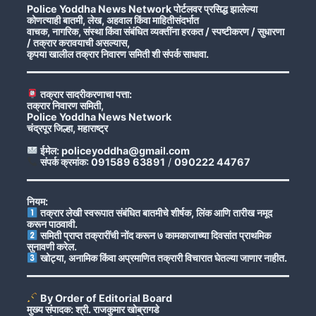
Police Yoddha News Network पोर्टलवर प्रसिद्ध झालेल्या
कोणत्याही बातमी, लेख, अहवाल किंवा माहितीसंदर्भात
वाचक, नागरिक, संस्था किंवा संबंधित व्यक्तींना हरकत / स्पष्टीकरण / सुधारणा
/ तक्रार करावयाची असल्यास,
कृपया खालील तक्रार निवारण समिती शी संपर्क साधावा.
तक्रार सादरीकरणाचा पत्ता:
तक्रार निवारण समिती,
Police Yoddha News Network
चंद्रपूर जिल्हा, महाराष्ट्र
ईमेल: policeyoddha@gmail.com
संपर्क क्रमांक: 091589 63891
/
090222 44767
नियम:
तक्रार लेखी स्वरूपात संबंधित बातमीचे शीर्षक, लिंक आणि तारीख नमूद
करून पाठवावी.
समिती प्राप्त तक्रारींची नोंद करून ७ कामकाजाच्या दिवसांत प्राथमिक
सुनावणी करेल.
खोट्या, अनामिक किंवा अप्रमाणित तक्रारी विचारात घेतल्या जाणार नाहीत.
By Order of Editorial Board
मुख्य संपादक: श्री. राजकुमार खोब्रागडे