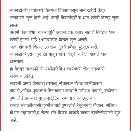
नाकाडोंगरी गावांमध्ये कित्येक दिवसांपासून धान खरेदी केंद्र
सरकारने सुरू केले आहे, काही दिवसांपूर्वी च धान खरेदी केन्द्र सुरू
झाला.
बातमी प्रकाशित करन्यापुर्वि अंदाजे एक हजार सहाशे क्विंटल धान
खरेदी झाला आहे.३१मार्चपर्यत केन्द्र सुरू असते.
आता शेतकरी चिखला,खंदाळ-गुठरी,हमेशा,धुटेरा,पाथरी,
नाकाडोंगरी,राजापुर ह्या गावुन धान विक्री करीता आपले धान
आनतात.
हा केन्द्र नाकाडोंगरी येथीलविविध कार्यकारी सेवा सहकारी
संस्थाचालविते.
सर्वश्री अनुप बोरकर(अध्यक्ष),संचालक मंडळ शालीकराम
गौपाले,अनिल पुष्फतोडे,तिलकराम कापगते,मनीराम गौपाले, बळीराम
पुष्फतोडे,ठाकचंद मुंगुसमारे,टिकाराम वासनिक,मुलचंद
राऊत,संचालीकासौ.प्रमीलाबाई पुष्फतोडे,रेनुकाबाई गौपाले. सचिव-
बी.एल.रहांगडाले,व सेल्स मॅंन-विजय वाघाडे यांच्या देखरेखीखाली सुरु
आहे.