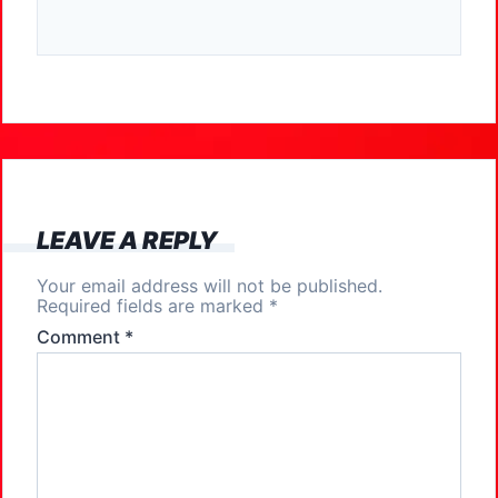
a
a
m
h
c
st
ai
ar
e
o
l
e
b
d
o
o
o
n
k
LEAVE A REPLY
Your email address will not be published.
Required fields are marked
*
Comment
*