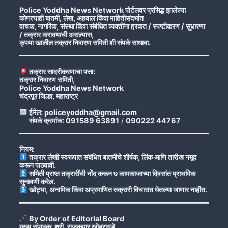
Police Yoddha News Network पोर्टलवर प्रसिद्ध झालेल्या
कोणत्याही बातमी, लेख, अहवाल किंवा माहितीसंदर्भात
वाचक, नागरिक, संस्था किंवा संबंधित व्यक्तींना हरकत / स्पष्टीकरण / सुधारणा
/ तक्रार करावयाची असल्यास,
कृपया खालील तक्रार निवारण समिती शी संपर्क साधावा.
तक्रार सादरीकरणाचा पत्ता:
तक्रार निवारण समिती,
Police Yoddha News Network
चंद्रपूर जिल्हा, महाराष्ट्र
ईमेल: policeyoddha@gmail.com
संपर्क क्रमांक: 091589 63891
/
090222 44767
नियम:
तक्रार लेखी स्वरूपात संबंधित बातमीचे शीर्षक, लिंक आणि तारीख नमूद
करून पाठवावी.
समिती प्राप्त तक्रारींची नोंद करून ७ कामकाजाच्या दिवसांत प्राथमिक
सुनावणी करेल.
खोट्या, अनामिक किंवा अप्रमाणित तक्रारी विचारात घेतल्या जाणार नाहीत.
By Order of Editorial Board
मुख्य संपादक: श्री. राजकुमार खोब्रागडे