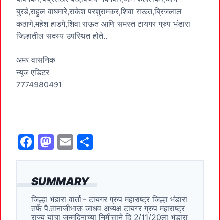
बुरडे,राहुल वाघमारे,राकेश परशुरामकर,शिवा राऊत,ब्रिजलाल
कठाणे,महेश हाडगे,शिवा राऊत आणि समस्त टायगर ग्रुप भंडारा
जिल्हातील सदस्य उपस्थित होते..
अमर वासनिक
न्यूज एडिटर
7774980491
F
M
E
S
a
a
m
h
c
st
ai
ar
SUMMARY
e
o
l
e
जिल्हा भंडारा वार्ता:- टायगर ग्रुप महाराष्ट्र जिल्हा भंडारा
b
d
तर्फे पै.तानाजीभाऊ जाधव अध्यक्ष टायगर ग्रुप महाराष्ट्र
राज्य यांचा जन्मदिनाच्या निमीत्ताने दि 2/11/20ला भंडारा