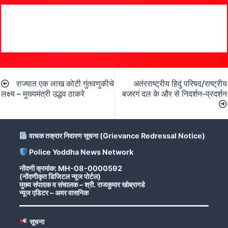
Post
राज्यात एक लाख कोटी गुंतवणुकीचे
अतंरराष्ट्रीय हिदुं परिषद/राष्ट्रीय
navigation
लक्ष्य – मुख्यमंत्री उद्धव ठाकरे
बजरगं दल के और से निदर्शन-प्रदर्शन
वाचक तक्रार निवारण सूचना (Grievance Redressal Notice)
Police Yoddha News Network
नोंदणी क्रमांक: MH-08-0000592
(नोंदणीकृत डिजिटल न्यूज पोर्टल)
मुख्य संपादक व संचालक – श्री. राजकुमार खोब्रागडे
न्यूज एडिटर – अमर वासनिक
सूचना