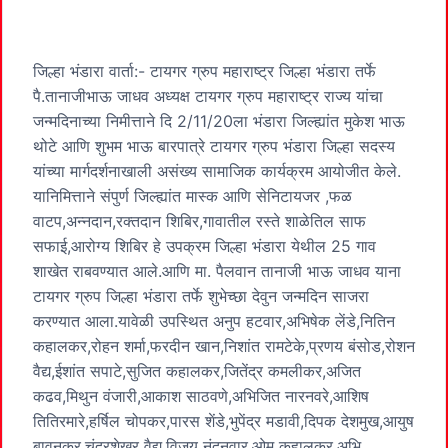
जिल्हा भंडारा वार्ता:- टायगर ग्रुप महाराष्ट्र जिल्हा भंडारा तर्फे
पै.तानाजीभाऊ जाधव अध्यक्ष टायगर ग्रुप महाराष्ट्र राज्य यांचा
जन्मदिनाच्या निमीत्ताने दि 2/11/20ला भंडारा जिल्ह्यांत मुकेश भाऊ
थोटे आणि शुभम भाऊ बारपात्रे टायगर ग्रुप भंडारा जिल्हा सदस्य
यांच्या मार्गदर्शनाखाली असंख्य सामाजिक कार्यक्रम आयोजीत केले.
यानिमित्ताने संपुर्ण जिल्ह्यांत मास्क आणि सेनिटायजर ,फळ
वाटप,अन्नदान,रक्तदान शिबिर,गावातील रस्ते शाळेतिल साफ
सफाई,आरोग्य शिबिर हे उपक्रम जिल्हा भंडारा येथील 25 गाव
शाखेत राबवण्यात आले.आणि मा. पैलवान तानाजी भाऊ जाधव याना
टायगर ग्रुप जिल्हा भंडारा तर्फे शुभेच्छा देवुन जन्मदिन साजरा
करण्यात आला.यावेळी उपस्थित अनुप हटवार,अभिषेक लेंडे,नितिन
कहालकर,रोहन शर्मा,फरदीन खान,निशांत रामटेके,प्रणय बंसोड,रोशन
वैद्य,ईशांत सपाटे,सुजित कहालकर,जितेंद्र कमलीकर,अजित
कढव,मिथुन वंजारी,आकाश साठवणे,अभिजित नारनवरे,आशिष
तितिरमारे,हर्षिल चोपकर,पारस शेंडे,भुपेंद्र मडावी,दिपक देशमुख,आयुष
बावनकर,चंद्रशेखर वैद्य,विजय नंदनवार,ओम कहालकर,अभि