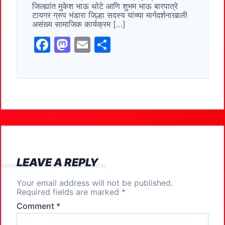
o
o
जिल्ह्यांत मुकेश भाऊ थोटे आणि शुभम भाऊ बारपात्रे
o
n
टायगर ग्रुप भंडारा जिल्हा सदस्य यांच्या मार्गदर्शनाखाली
असंख्य सामाजिक कार्यक्रम […]
k
F
M
E
S
a
a
m
h
c
st
ai
ar
e
o
l
e
b
d
o
o
o
n
k
LEAVE A REPLY
Your email address will not be published.
Required fields are marked
*
Comment
*