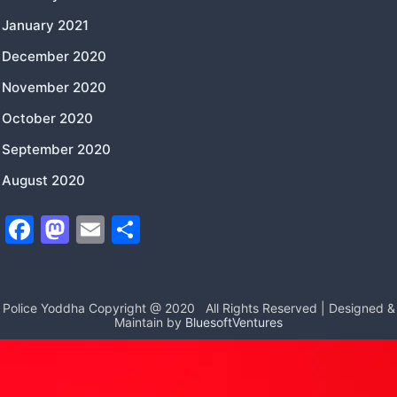
January 2021
December 2020
November 2020
October 2020
September 2020
August 2020
F
M
E
S
a
a
m
h
c
st
ai
ar
e
o
l
e
Police Yoddha Copyright @ 2020
All Rights Reserved | Designed &
Maintain by
BluesoftVentures
b
d
o
o