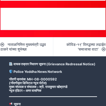
Post
नाताळनिमित्त मुख्यमंत्री उद्धव
कोविड-१९’ विरुद्धच्या लढाईत
navigation
ठाकरे यांच्या शुभेच्छा
‘समाजाचा वाटा’
वाचक तक्रार निवारण सूचना (Grievance Redressal Notice)
Police Yoddha News Network
नोंदणी क्रमांक: MH-08-0000592
(नोंदणीकृत डिजिटल न्यूज पोर्टल)
मुख्य संपादक व संचालक – श्री. राजकुमार खोब्रागडे
न्यूज एडिटर – अमर वासनिक
सूचना