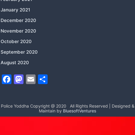
January 2021
December 2020
November 2020
October 2020
September 2020
August 2020
F
M
E
S
a
a
m
h
c
st
ai
ar
e
o
l
e
Police Yoddha Copyright @ 2020
All Rights Reserved | Designed &
Maintain by
BluesoftVentures
b
d
o
o