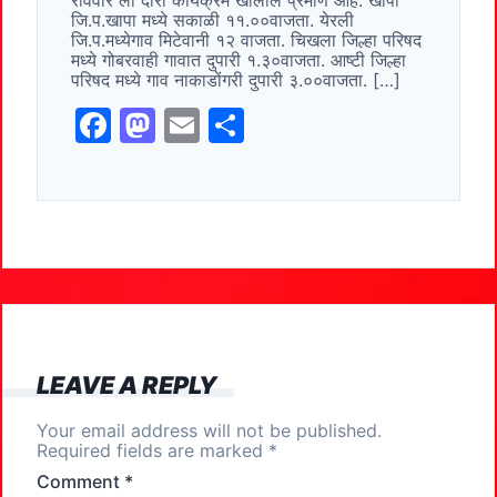
रविवार ला दौरा कार्यक्रम खालील प्रमाणे आहे. खापा
o
o
जि.प.खापा मध्ये सकाळी ११.००वाजता. येरली
जि.प.मध्येगाव मिटेवानी १२ वाजता. चिखला जिल्हा परिषद
o
n
मध्ये गोबरवाही गावात दुपारी १.३०वाजता. आष्टी जिल्हा
परिषद मध्ये गाव नाकाडोंगरी दुपारी ३.००वाजता. […]
k
F
M
E
S
a
a
m
h
c
st
ai
ar
e
o
l
e
b
d
o
o
o
n
k
LEAVE A REPLY
Your email address will not be published.
Required fields are marked
*
Comment
*