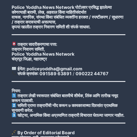
Police Yoddha News Network पोर्टलवर प्रसिद्ध झालेल्या
कोणत्याही बातमी, लेख, अहवाल किंवा माहितीसंदर्भात
वाचक, नागरिक, संस्था किंवा संबंधित व्यक्तींना हरकत / स्पष्टीकरण / सुधारणा
/ तक्रार करावयाची असल्यास,
कृपया खालील तक्रार निवारण समिती शी संपर्क साधावा.
तक्रार सादरीकरणाचा पत्ता:
तक्रार निवारण समिती,
Police Yoddha News Network
चंद्रपूर जिल्हा, महाराष्ट्र
ईमेल: policeyoddha@gmail.com
संपर्क क्रमांक: 091589 63891
/
090222 44767
नियम:
तक्रार लेखी स्वरूपात संबंधित बातमीचे शीर्षक, लिंक आणि तारीख नमूद
करून पाठवावी.
समिती प्राप्त तक्रारींची नोंद करून ७ कामकाजाच्या दिवसांत प्राथमिक
सुनावणी करेल.
खोट्या, अनामिक किंवा अप्रमाणित तक्रारी विचारात घेतल्या जाणार नाहीत.
By Order of Editorial Board