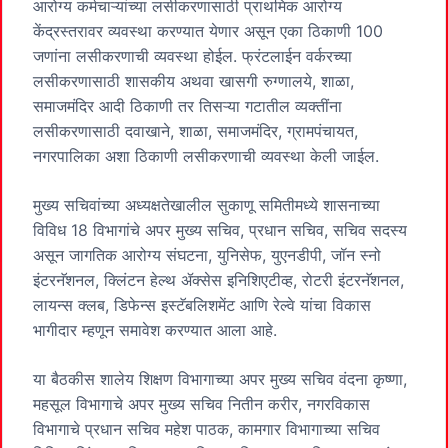
आरोग्य कर्मचाऱ्यांच्या लसीकरणासाठी प्राथमिक आरोग्य
केंद्रस्तरावर व्यवस्था करण्यात येणार असून एका ठिकाणी 100
जणांना लसीकरणाची व्यवस्था होईल. फ्रंटलाईन वर्करच्या
लसीकरणासाठी शासकीय अथवा खासगी रुग्णालये, शाळा,
समाजमंदिर आदी ठिकाणी तर तिसऱ्या गटातील व्यक्तींना
लसीकरणासाठी दवाखाने, शाळा, समाजमंदिर, ग्रामपंचायत,
नगरपालिका अशा ठिकाणी लसीकरणाची व्यवस्था केली जाईल.
मुख्य सचिवांच्या अध्यक्षतेखालील सुकाणू समितीमध्ये शासनाच्या
विविध 18 विभागांचे अपर मुख्य सचिव, प्रधान सचिव, सचिव सदस्य
असून जागतिक आरोग्य संघटना, युनिसेफ, युएनडीपी, जॉन स्नो
इंटरनॅशनल, क्लिंटन हेल्थ ॲक्सेस इनिशिएटीव्ह, रोटरी इंटरनॅशनल,
लायन्स क्लब, डिफेन्स इस्टॅबलिशमेंट आणि रेल्वे यांचा विकास
भागीदार म्हणून समावेश करण्यात आला आहे.
या बैठकीस शालेय शिक्षण विभागाच्या अपर मुख्य सचिव वंदना कृष्णा,
महसूल विभागाचे अपर मुख्य सचिव नितीन करीर, नगरविकास
विभागाचे प्रधान सचिव महेश पाठक, कामगार विभागाच्या सचिव