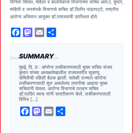
विनिता सिंघल, महिला व बालविकास विभागाच्या सचिव आय.ए. कुंदन,
माहिती व जनसंपर्क विभागाचे सचिव डॉ.दिलीप पांढरपट्टे, राष्ट्रीय
आरोग्य अभियान आयुक्त डॉ.रामास्वामी उपस्थित होते.
F
M
E
S
a
a
m
h
c
st
ai
ar
SUMMARY
e
o
l
e
मुंबई, दि. 9 : कोरोना लसीकरणासाठी मुख्य सचिव संजय
b
d
कुमार यांच्या अध्यक्षतेखालील राज्यस्तरीय सुकाणू
o
o
समितीची पहिली बैठक झाली. यावेळी राज्यात कोरोना
लसीकरणासाठी सुरु असलेल्या तयारीचा आढावा मुख्य
o
n
सचिवांनी घेतला. आरोग्य विभागाचे प्रधान सचिव
डॉ.प्रदिप व्यास यांनी सादरीकरण केले. लसीकरणासाठी
k
विविध […]
F
M
E
S
a
a
m
h
c
st
ai
ar