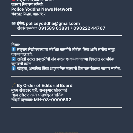
तक्रार निवारण समिती,
Police Yoddha News Network
चंद्रपूर जिल्हा, महाराष्ट्र
ईमेल: policeyoddha@gmail.com
संपर्क क्रमांक: 091589 63891
/
090222 44767
नियम:
तक्रार लेखी स्वरूपात संबंधित बातमीचे शीर्षक, लिंक आणि तारीख नमूद
करून पाठवावी.
समिती प्राप्त तक्रारींची नोंद करून ७ कामकाजाच्या दिवसांत प्राथमिक
सुनावणी करेल.
खोट्या, अनामिक किंवा अप्रमाणित तक्रारी विचारात घेतल्या जाणार नाहीत.
By Order of Editorial Board
मुख्य संपादक: श्री. राजकुमार खोब्रागडे
न्यूज एडिटर: अमर भालचंद्र वासनिक
नोंदणी क्रमांक: MH-08-0000592