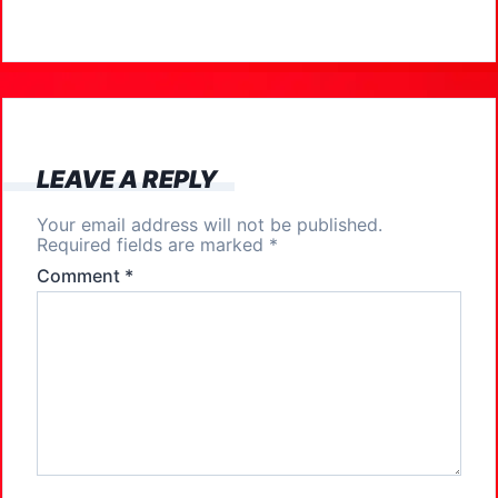
e
o
l
e
b
d
o
o
o
n
k
LEAVE A REPLY
Your email address will not be published.
Required fields are marked
*
Comment
*