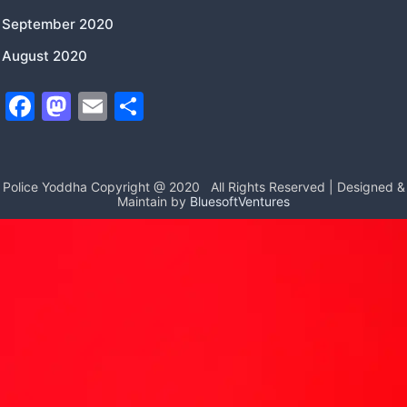
September 2020
August 2020
F
M
E
S
a
a
m
h
c
st
ai
ar
e
o
l
e
Police Yoddha Copyright @ 2020
All Rights Reserved | Designed &
Maintain by
BluesoftVentures
b
d
o
o
o
n
k