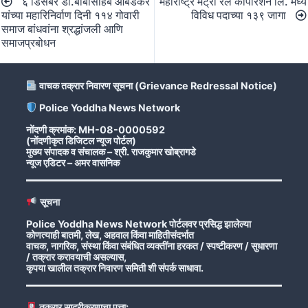
६ डिसेंबर डॉ.बाबासाहेब आंबेडकर
महाराष्ट्र मेट्रो रेल कॉर्पोरेशन लि. मध्ये
navigation
यांच्या महारिनिर्वाण दिनी ११४ गोवारी
विविध पदाच्या १३९ जागा
समाज बांधवांना श्रद्धांजली आणि
समाजप्रबोधन
वाचक तक्रार निवारण सूचना (Grievance Redressal Notice)
Police Yoddha News Network
नोंदणी क्रमांक: MH-08-0000592
(नोंदणीकृत डिजिटल न्यूज पोर्टल)
मुख्य संपादक व संचालक – श्री. राजकुमार खोब्रागडे
न्यूज एडिटर – अमर वासनिक
सूचना
Police Yoddha News Network पोर्टलवर प्रसिद्ध झालेल्या
कोणत्याही बातमी, लेख, अहवाल किंवा माहितीसंदर्भात
वाचक, नागरिक, संस्था किंवा संबंधित व्यक्तींना हरकत / स्पष्टीकरण / सुधारणा
/ तक्रार करावयाची असल्यास,
कृपया खालील तक्रार निवारण समिती शी संपर्क साधावा.
तक्रार सादरीकरणाचा पत्ता: