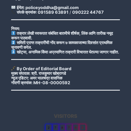
ईमेल: policeyoddha@gmail.com
संपर्क क्रमांक: 091589 63891
/
090222 44767
नियम:
तक्रार लेखी स्वरूपात संबंधित बातमीचे शीर्षक, लिंक आणि तारीख नमूद
करून पाठवावी.
समिती प्राप्त तक्रारींची नोंद करून ७ कामकाजाच्या दिवसांत प्राथमिक
सुनावणी करेल.
खोट्या, अनामिक किंवा अप्रमाणित तक्रारी विचारात घेतल्या जाणार नाहीत.
By Order of Editorial Board
मुख्य संपादक: श्री. राजकुमार खोब्रागडे
न्यूज एडिटर: अमर भालचंद्र वासनिक
नोंदणी क्रमांक: MH-08-0000592
VISITORS
2
7
8
7
9
2