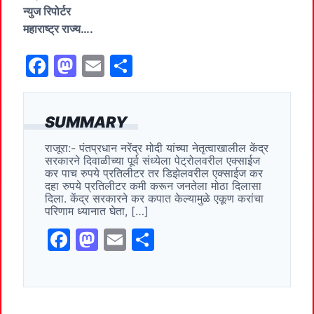
न्युज रिपोर्टर
महाराष्ट्र राज्य….
F
M
E
S
a
a
m
h
c
st
ai
ar
SUMMARY
e
o
l
e
राजूरा:- पंतप्रधान नरेंद्र मोदी यांच्या नेतृत्वाखालील केंद्र
b
d
सरकारने दिवाळीच्या पूर्व संध्येला पेट्रोलवरील एक्साईज
o
o
कर पाच रुपये प्रतिलीटर तर डिझेलवरील एक्साईज कर
दहा रुपये प्रतिलीटर कमी करून जनतेला मोठा दिलासा
o
n
दिला. केंद्र सरकारने कर कपात केल्यामुळे एकूण करांचा
परिणाम ध्यानात घेता, […]
k
F
M
E
S
a
a
m
h
c
st
ai
ar
e
o
l
e