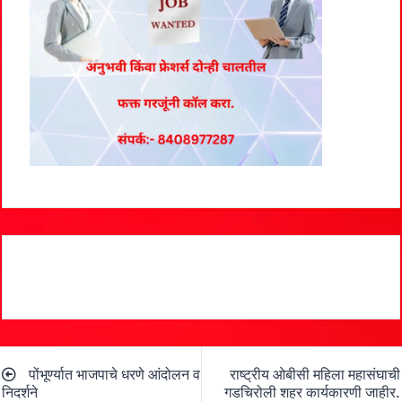
Post
पोंभूर्ण्यात भाजपाचे धरणे आंदोलन व
राष्ट्रीय ओबीसी महिला महासंघाची
navigation
निदर्शने
गडचिरोली शहर कार्यकारणी जाहीर.