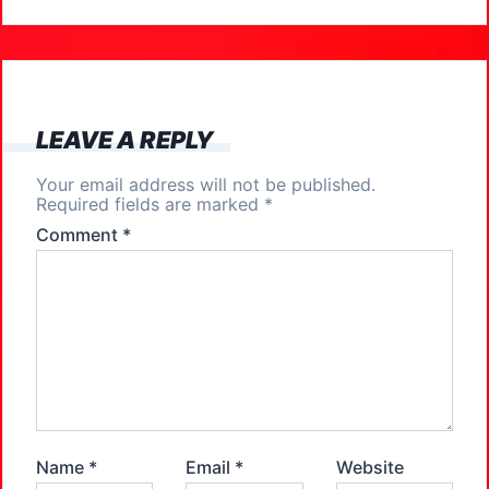
b
d
o
o
o
n
k
LEAVE A REPLY
Your email address will not be published.
Required fields are marked
*
Comment
*
Name
*
Email
*
Website