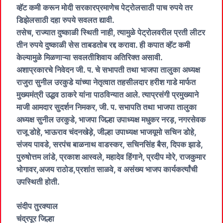
व्हॅट कमी करून मोदी सरकारप्रमाणेच पेट्रोलसाठी पाच रुपये तर
डिझेलसाठी दहा रुपये सवलत द्यावी.
तसेच, राज्यात दुष्काळी स्थिती नाही, त्यामुळे पेट्रोलवरील प्रती लीटर
तीन रुपये दुष्काळी सेस ताबडतोब रद्द करावा. ही कपात व्हॅट कमी
केल्यामुळे मिळणाऱ्या सवलतीशिवाय अतिरिक्त असावी.
अशाप्रकारचे निवेदन जी. प. चे सभापती तथा भाजपा तालुका अध्यक्ष
राजुरा सुनील उरकुडे यांच्या नेतृत्वात तहसीलदार हरीश गाडे मार्फत
मुख्यमंत्री उद्धव ठाकरे यांना पाठविन्यात आले. त्याप्रसंगी प्रमुख्याने
माजी आमदार सुदर्शन निमकर, जी. प. सभापति तथा भाजपा तालुका
अध्यक्ष सुनील उरकुडे, भाजपा जिल्हा उपाध्यक्ष मधुकर नरड़, नगरसेवक
राजू डोहे, भाऊराव चंदनखेड़े, जील्हा उपाध्यक्ष भाजयूमो सचिन डोहे,
संजय पावडे, सरपंच बाळनाथ वाडस्कर, सचिनसिंह बैस, दिपक झाडे,
पुरुषोत्तम लांडे, प्रकाश आस्वले, महादेव हिंगाने, प्रदीप मोरे, राजकुमार
भोगावर,अजय राठोड,प्रशांत साळवे, व असंख्य भाजप कार्यकर्त्यांची
उपस्थिती होती.
संदीप तुरक्याल
चंद्रपूर जिल्हा