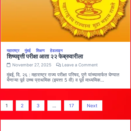
राघोटे
महाराष्ट्र
मुंबई
शिक्षण
हेडलाइन
शिष्यवृत्ती परीक्षा आता २२ फेब्रुवारीला
on
November 27, 2025
Leave a Comment
शिष्यवृत्ती
परीक्षा
मुंबई, दि. २६ : महाराष्ट्र राज्य परीक्षा परिषद, पुणे यांच्यामार्फत घेण्यात
आता
येणाऱ्या पूर्व उच्च प्राथमिक (इयत्ता 5 वी) व पूर्व माध्यमिक…
२२
फेब्रुवारीला
Posts
1
2
3
…
17
Next
pagination