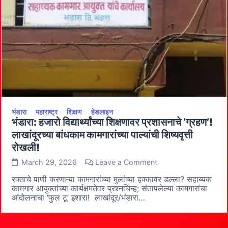
भंडारा
महाराष्ट्र
शिक्षण
हेडलाइन
भंडारा: हजारो विद्यार्थ्यांच्या शिक्षणावर प्रशासनाचे ‘ग्रहण’!
लाखांदूरच्या बांधकाम कामगारांच्या पाल्यांची शिष्यवृत्ती
रोखली!
on
March 29, 2026
Leave a Comment
भंडारा:
हजारो
रक्ताचे पाणी करणाऱ्या कामगारांच्या मुलांच्या हक्कावर डल्ला? सहाय्यक
विद्यार्थ्यांच्या
कामगार आयुक्तांच्या कार्यक्षमतेवर प्रश्नचिन्ह; संतापलेल्या कामगारांचा
शिक्षणावर
आंदोलनाचा ‘फुल टू’ इशारा! ​ लाखांदूर/भंडारा…
प्रशासनाचे
‘ग्रहण’!
लाखांदूरच्या
बांधकाम