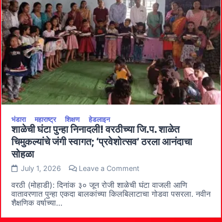
भंडारा
महाराष्ट्र
शिक्षण
हेडलाइन
शाळेची घंटा पुन्हा निनादली! वरठीच्या जि.प. शाळेत
चिमुकल्यांचे जंगी स्वागत; ‘प्रवेशोत्सव’ ठरला आनंदाचा
सोहळा
on
July 1, 2026
Leave a Comment
शाळेची
घंटा
वरठी (मोहाडी): दिनांक ३० जून रोजी शाळेची घंटा वाजली आणि
पुन्हा
वातावरणात पुन्हा एकदा बालकांच्या किलबिलाटाचा गोडवा पसरला. नवीन
निनादली!
शैक्षणिक वर्षाच्या…
वरठीच्या
जि.प.