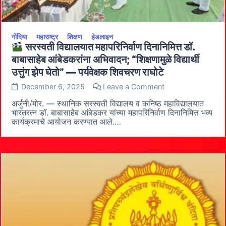
गोंदिया
महाराष्ट्र
शिक्षण
हेडलाइन
सरस्वती विद्यालयात महापरिनिर्वाण दिनानिमित्त डॉ.
बाबासाहेब आंबेडकरांना अभिवादन; “शिक्षणामुळे विद्यार्थी
उत्तुंग झेप घेतो” — पर्यवेक्षक शिवचरण राघोटे
on
December 6, 2025
Leave a Comment
सरस्वती
अर्जुनी/मोर. — स्थानिक सरस्वती विद्यालय व कनिष्ठ महाविद्यालयात
विद्यालयात
भारतरत्न डॉ. बाबासाहेब आंबेडकर यांच्या महापरिनिर्वाण दिनानिमित्त भव्य
महापरिनिर्वाण
कार्यक्रमाचे आयोजन करण्यात आले.…
दिनानिमित्त
डॉ.
बाबासाहेब
आंबेडकरांना
अभिवादन;
“शिक्षणामुळे
विद्यार्थी
उत्तुंग
झेप
घेतो”
—
पर्यवेक्षक
शिवचरण