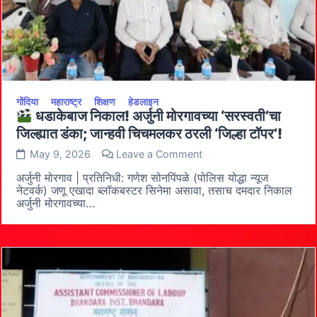
गोंदिया
महाराष्ट्र
शिक्षण
हेडलाइन
धडाकेबाज निकाल! अर्जुनी मोरगावच्या ‘सरस्वती’चा
जिल्ह्यात डंका; जान्हवी चिचमलकर ठरली ‘जिल्हा टॉपर’!
on
May 9, 2026
Leave a Comment
अर्जुनी मोरगाव | प्रतिनिधी: गणेश सोनपिंपळे (पोलिस योद्धा न्यूज
धडाकेबाज
नेटवर्क) ​जणू एखादा ब्लॉकबस्टर सिनेमा असावा, तसाच दमदार निकाल
निकाल!
अर्जुनी मोरगावच्या…
अर्जुनी
मोरगावच्या
‘सरस्वती’चा
जिल्ह्यात
डंका;
जान्हवी
चिचमलकर
ठरली
‘जिल्हा
टॉपर’!