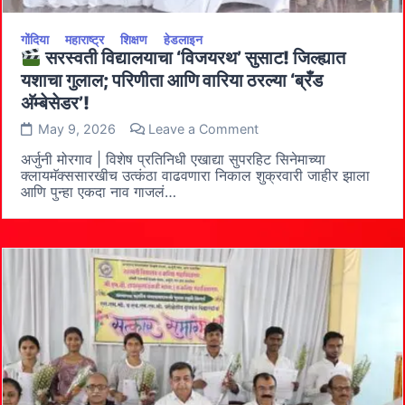
गोंदिया
महाराष्ट्र
शिक्षण
हेडलाइन
सरस्वती विद्यालयाचा ‘विजयरथ’ सुसाट! जिल्ह्यात
यशाचा गुलाल; परिणीता आणि वारिया ठरल्या ‘ब्रँड
अ‍ॅम्बेसेडर’!
on
May 9, 2026
Leave a Comment
अर्जुनी मोरगाव | विशेष प्रतिनिधी ​एखाद्या सुपरहिट सिनेमाच्या
सरस्वती
क्लायमॅक्ससारखीच उत्कंठा वाढवणारा निकाल शुक्रवारी जाहीर झाला
विद्यालयाचा
आणि पुन्हा एकदा नाव गाजलं…
‘विजयरथ’
सुसाट!
जिल्ह्यात
यशाचा
गुलाल;
परिणीता
आणि
वारिया
ठरल्या
‘ब्रँड
अ‍ॅम्बेसेडर’!