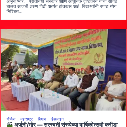
भविष्यातील
अर्जुनी/मोर. | प्रतिनिधी संस्कार आणि आधुनिक दृष्टिकोन यांची सांगड
बदलांना
घालत आजची तरुण पिढी अत्यंत होतकरू आहे. विद्यार्थ्यांनी स्पष्ट ध्येय
सामोरे
निश्चित…
जावे
–
हरीओम
पुनियानी
सरस्वती
विद्यालयात
वार्षिकोत्सवाचे
थाटात
उद्घाटन
गोंदिया
महाराष्ट्र
शिक्षण
हेडलाइन
अर्जुनी/मोर — सरस्वती संस्थेच्या वार्षिकोत्सवी क्रीडा