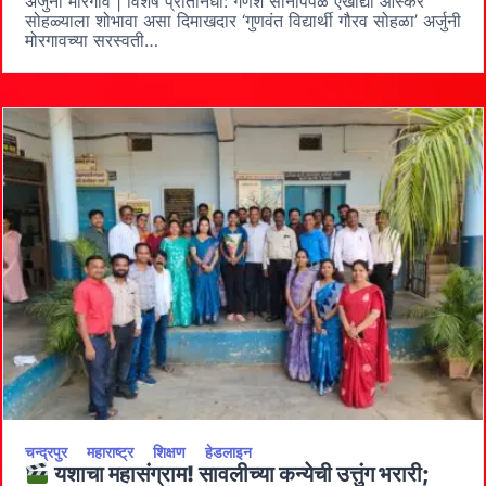
अर्जुनी मोरगाव | विशेष प्रतिनिधी: गणेश सोनपिंपळे ​एखाद्या ऑस्कर
ग्रँड
सोहळ्याला शोभावा असा दिमाखदार ‘गुणवंत विद्यार्थी गौरव सोहळा’ अर्जुनी
सोहळा!
मोरगावच्या सरस्वती…
‘सरस्वती’च्या
पडद्यावर
यशाचा
झगमगाट;
गुणवंतांचा
पालकांसह
शाही
सन्मान!
चन्द्रपुर
महाराष्ट्र
शिक्षण
हेडलाइन
यशाचा महासंग्राम! सावलीच्या कन्येची उत्तुंग भरारी;