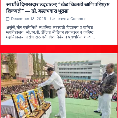
स्पर्धांचे दिमाखदार उद्घाटन; “खेळ चिकाटी आणि परिश्रम
शिकवतो” — डॉ. बल्लभदास भूतडा
on
December 18, 2025
Leave a Comment
अर्जुनी/
अर्जुनी/मोर प्रतिनिधी स्थानिक सरस्वती विद्यालय व कनिष्ठ
मोर
महाविद्यालय, जी.एम.बी. इंग्लिश मीडियम हायस्कूल व कनिष्ठ
—
महाविद्यालय, तसेच सरस्वती विद्यानिकेतन प्राथमिक शाळा…
सरस्वती
संस्थेच्या
वार्षिकोत्सवी
क्रीडा
स्पर्धांचे
दिमाखदार
उद्घाटन;
“खेळ
चिकाटी
आणि
परिश्रम
शिकवतो”
—
डॉ.
बल्लभदास
भूतडा