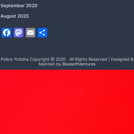
September 2020
August 2020
F
M
E
S
a
a
m
h
c
st
ai
ar
e
o
l
e
Police Yoddha Copyright @ 2020
All Rights Reserved | Designed &
Maintain by
BluesoftVentures
b
d
o
o
o
n
k