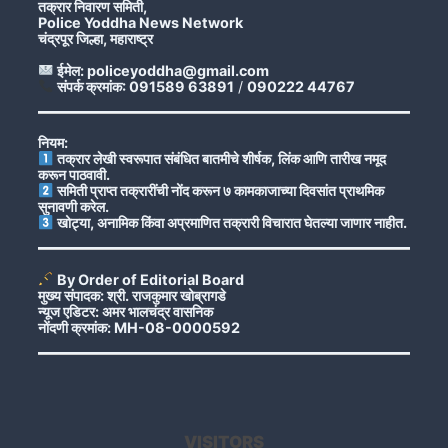
तक्रार निवारण समिती,
Police Yoddha News Network
चंद्रपूर जिल्हा, महाराष्ट्र
ईमेल: policeyoddha@gmail.com
संपर्क क्रमांक: 091589 63891
/
090222 44767
नियम:
तक्रार लेखी स्वरूपात संबंधित बातमीचे शीर्षक, लिंक आणि तारीख नमूद
करून पाठवावी.
समिती प्राप्त तक्रारींची नोंद करून ७ कामकाजाच्या दिवसांत प्राथमिक
सुनावणी करेल.
खोट्या, अनामिक किंवा अप्रमाणित तक्रारी विचारात घेतल्या जाणार नाहीत.
By Order of Editorial Board
मुख्य संपादक: श्री. राजकुमार खोब्रागडे
न्यूज एडिटर: अमर भालचंद्र वासनिक
नोंदणी क्रमांक: MH-08-0000592
VISITORS