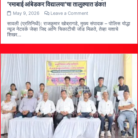
‘रमाबाई आंबेडकर विद्यालया’चा तालुक्यात डंका!
on
May 9, 2026
Leave a Comment
सावली (प्रतिनिधी): राजकुमार खोब्रागडे, मुख्य संपादक – पोलिस योद्धा
यशाचा
न्यूज नेटवर्क ​जेव्हा जिद्द आणि चिकाटीची जोड मिळते, तेव्हा यशाचे
महासंग्राम!
शिखर…
सावलीच्या
कन्येची
उत्तुंग
भरारी;
‘रमाबाई
आंबेडकर
विद्यालया’चा
तालुक्यात
डंका!