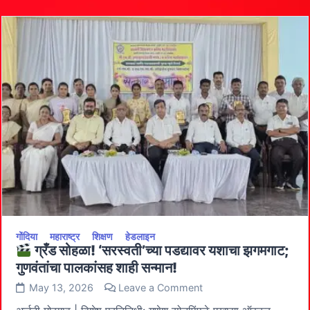
शाळेत
चिमुकल्यांचे
जंगी
स्वागत;
‘प्रवेशोत्सव’
ठरला
आनंदाचा
सोहळा
गोंदिया
महाराष्ट्र
शिक्षण
हेडलाइन
ग्रँड सोहळा! ‘सरस्वती’च्या पडद्यावर यशाचा झगमगाट;
गुणवंतांचा पालकांसह शाही सन्मान!
on
May 13, 2026
Leave a Comment