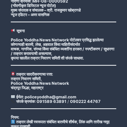
नोंदणी क्रमांक: MH-08-0000592
(नोंदणीकृत डिजिटल न्यूज पोर्टल)
मुख्य संपादक व संचालक – श्री. राजकुमार खोब्रागडे
न्यूज एडिटर – अमर वासनिक
सूचना
Police Yoddha News Network पोर्टलवर प्रसिद्ध झालेल्या
कोणत्याही बातमी, लेख, अहवाल किंवा माहितीसंदर्भात
वाचक, नागरिक, संस्था किंवा संबंधित व्यक्तींना हरकत / स्पष्टीकरण / सुधारणा
/ तक्रार करावयाची असल्यास,
कृपया खालील तक्रार निवारण समिती शी संपर्क साधावा.
तक्रार सादरीकरणाचा पत्ता:
तक्रार निवारण समिती,
Police Yoddha News Network
चंद्रपूर जिल्हा, महाराष्ट्र
ईमेल: policeyoddha@gmail.com
संपर्क क्रमांक: 091589 63891
/
090222 44767
नियम:
तक्रार लेखी स्वरूपात संबंधित बातमीचे शीर्षक, लिंक आणि तारीख नमूद
करून पाठवावी.