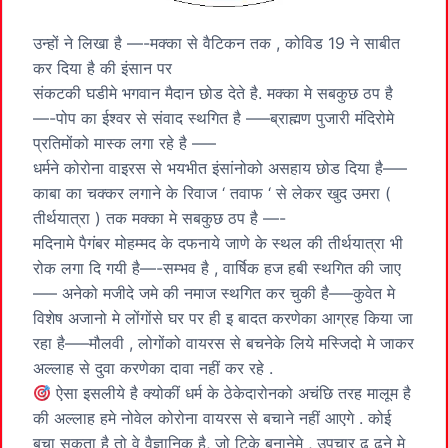
उन्हों ने लिखा है —-मक्का से वैटिकन तक , कोविड 19 ने साबीत
कर दिया है की इंसान पर
संकटकी घडीमे भगवान मैदान छोड देते है. मक्का मे सबकुछ ठप है
—-पोप का ईश्वर से संवाद स्थगित है —–ब्राह्मण पुजारी मंदिरोमे
प्रतिमोंको मास्क लगा रहे है —–
धर्मने कोरोना वाइरस से भयभीत इंसांनोको असहाय छोड दिया है—–
काबा का चक्कर लगाने के रिवाज ‘ तवाफ ‘ से लेकर खुद उमरा (
तीर्थयात्रा ) तक मक्का मे सबकुछ ठप है —-
मदिनामे पैगंबर मोहम्मद के दफनाये जाणे के स्थल की तीर्थयात्रा भी
रोक लगा दि गयी है—-सम्भव है , वार्षिक हज हबी स्थगित की जाए
—– अनेको मजीदे जमे की नमाज स्थगित कर चुकी है—–कुवेत मे
विशेष अजानो मे लोंगोंसे घर पर ही इ बादत करणेका आग्रह किया जा
रहा है—–मौलवी , लोगोंको वायरस से बचनेके लिये मस्जिदो मे जाकर
अल्लाह से दुवा करणेका दावा नहीं कर रहे .
ऐसा इसलीये है क्योकीं धर्म के ठेकेदारोनको अचंछि तरह मालूम है
की अल्लाह हमे नोवेल कोरोना वायरस से बचाने नहीं आएगे . कोई
बचा सकता है तो वे वैज्ञानिक है, जो टिके बनानेमे , उपचार ढू ढने मे