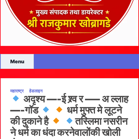
Menu
महाराष्ट्र
हेडलाइन
अदृश्य —-ई श्र्व र —– अ ल्लाह
—-गॉड
धर्म मुफ्त मे लूटने
की दुकाने है
तस्लिमा नसरीन
ने धर्म का धंदा करनेवालोंकी खोली