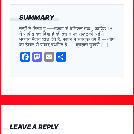
a
a
m
h
c
st
ai
ar
SUMMARY
e
o
l
e
उन्हों ने लिखा है —-मक्का से वैटिकन तक , कोविड 19
b
d
ने साबीत कर दिया है की इंसान पर संकटकी घडीमे
o
o
भगवान मैदान छोड देते है. मक्का मे सबकुछ ठप है —-पोप
का ईश्वर से संवाद स्थगित है —–ब्राह्मण पुजारी […]
o
n
F
M
E
S
k
a
a
m
h
c
st
ai
ar
e
o
l
e
b
d
o
o
o
n
k
LEAVE A REPLY