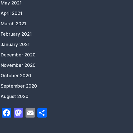
May 2021
April 2021
March 2021
February 2021
January 2021
December 2020
November 2020
October 2020
September 2020
August 2020
F
M
E
S
a
a
m
h
c
st
ai
ar