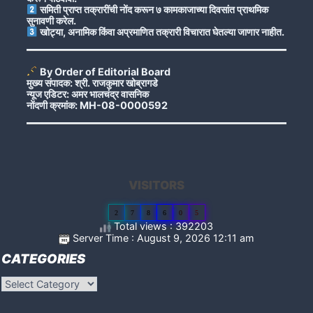
समिती प्राप्त तक्रारींची नोंद करून ७ कामकाजाच्या दिवसांत प्राथमिक
सुनावणी करेल.
खोट्या, अनामिक किंवा अप्रमाणित तक्रारी विचारात घेतल्या जाणार नाहीत.
By Order of Editorial Board
मुख्य संपादक: श्री. राजकुमार खोब्रागडे
न्यूज एडिटर: अमर भालचंद्र वासनिक
नोंदणी क्रमांक: MH-08-0000592
VISITORS
2
7
8
6
0
5
Total views : 392203
Server Time : August 9, 2026 12:11 am
CATEGORIES
Categories