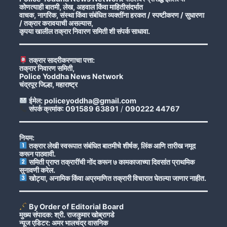
कोणत्याही बातमी, लेख, अहवाल किंवा माहितीसंदर्भात
वाचक, नागरिक, संस्था किंवा संबंधित व्यक्तींना हरकत / स्पष्टीकरण / सुधारणा
/ तक्रार करावयाची असल्यास,
कृपया खालील तक्रार निवारण समिती शी संपर्क साधावा.
तक्रार सादरीकरणाचा पत्ता:
तक्रार निवारण समिती,
Police Yoddha News Network
चंद्रपूर जिल्हा, महाराष्ट्र
ईमेल: policeyoddha@gmail.com
संपर्क क्रमांक: 091589 63891
/
090222 44767
नियम:
तक्रार लेखी स्वरूपात संबंधित बातमीचे शीर्षक, लिंक आणि तारीख नमूद
करून पाठवावी.
समिती प्राप्त तक्रारींची नोंद करून ७ कामकाजाच्या दिवसांत प्राथमिक
सुनावणी करेल.
खोट्या, अनामिक किंवा अप्रमाणित तक्रारी विचारात घेतल्या जाणार नाहीत.
By Order of Editorial Board
मुख्य संपादक: श्री. राजकुमार खोब्रागडे
न्यूज एडिटर: अमर भालचंद्र वासनिक