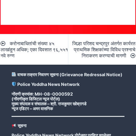
Post
करोनाबाधितांची संख्या ४५
जिल्हा परिशद चन्द्रपुर अंतर्गत कार्यरत
navigation
लाखांहून अधिक; एका दिवसात ९६,५५१
प्राथमिक शिक्षकांच्या विविध प्रश्नाचे
नवे रुग्ण
निराकरण करण्याची मागणी
वाचक तक्रार निवारण सूचना (Grievance Redressal Notice)
Police Yoddha News Network
नोंदणी क्रमांक: MH-08-0000592
(नोंदणीकृत डिजिटल न्यूज पोर्टल)
मुख्य संपादक व संचालक – श्री. राजकुमार खोब्रागडे
न्यूज एडिटर – अमर वासनिक
सूचना
Police Yoddha News Network पोर्टलवर प्रसिद्ध झालेल्या