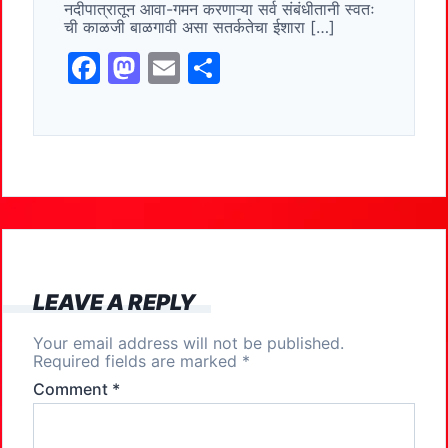
o
n
नदीपात्रातून आवा-गमन करणाऱ्या सर्व संबंधीतानी स्वतः
ची काळजी बाळगावी असा सतर्कतेचा ईशारा […]
k
F
M
E
S
a
a
m
h
c
st
ai
ar
e
o
l
e
b
d
o
o
o
n
k
LEAVE A REPLY
Your email address will not be published.
Required fields are marked
*
Comment
*