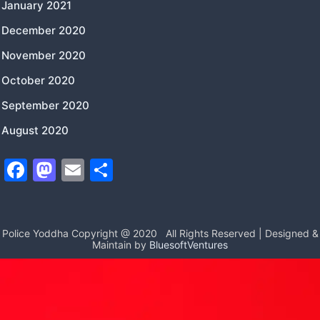
January 2021
December 2020
November 2020
October 2020
September 2020
August 2020
F
M
E
S
a
a
m
h
c
st
ai
ar
e
o
l
e
Police Yoddha Copyright @ 2020
All Rights Reserved | Designed &
Maintain by
BluesoftVentures
b
d
o
o
o
n