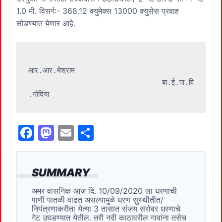
1.0 मी. विसर्ग:- 368.12 क्युमेक्स 13000 क्युसेस प्रवाह
सोडण्यात येणार आहे.
आर.आर.मेश्राम 

                              बा.ई.पा.वि 
.गोंदिया
F
M
E
S
a
a
m
h
c
st
ai
ar
SUMMARY
e
o
l
e
अमर वासनिक आज दि. 10/09/2020 ला धरणाची
b
d
पाणी पातळी वाढत असल्यामुळे धरण सुस्थीतीत/
o
o
नियंत्रणाकरीता येत्या 3 तासात संजय सरोवर धरणाचे
गेट उघडण्यात येतील. तरी नदी काठावरील गावांना तसेच