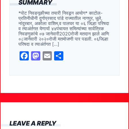
SUMMARY
e
o
l
e
*पोट निवडनूकीच्या तयारी निवडून आयोग* काटोल-
b
d
प्रतिनीधीनी दुर्गाप्रसाद पांडे राज्यातील नागपुर, धुले,
o
o
नांदुरबार, अकोला वाशिम,व पालघर या ०६ जिल्हा परिषदा
व त्याअंर्तगत येणार्या ४४पंचायत समित्यांच्या सार्वत्रिक
o
n
निवडणुकांचे ०७ जानेवारी2020रोजी मतदान झाले आणि
०८जानेवारी २०२०रोजी मतमोजणी पार पडली. ०६जिल्हा
k
परिषदा व त्याअंर्तगत […]
F
M
E
S
a
a
m
h
c
st
ai
ar
e
o
l
e
b
d
o
o
o
n
k
LEAVE A REPLY