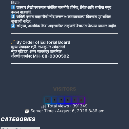
नियम:
तक्रार लेखी स्वरूपात संबंधित बातमीचे शीर्षक, लिंक आणि तारीख नमूद
करून पाठवावी.
समिती प्राप्त तक्रारींची नोंद करून ७ कामकाजाच्या दिवसांत प्राथमिक
सुनावणी करेल.
खोट्या, अनामिक किंवा अप्रमाणित तक्रारी विचारात घेतल्या जाणार नाहीत.
By Order of Editorial Board
मुख्य संपादक: श्री. राजकुमार खोब्रागडे
न्यूज एडिटर: अमर भालचंद्र वासनिक
नोंदणी क्रमांक: MH-08-0000592
VISITORS
2
7
7
8
9
8
Total views : 391349
Server Time : August 6, 2026 8:36 am
CATEGORIES
Categories