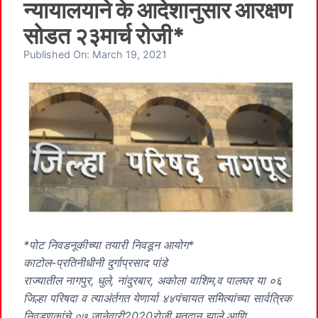
न्यायालयाने के आदेशानुसार आरक्षण
सोडत २३मार्च रोजी*
Published On:
March 19, 2021
*पोट निवडनूकीच्या तयारी निवडून आयोग*
काटोल-प्रतिनीधीनी दुर्गाप्रसाद पांडे
राज्यातील नागपुर, धुले, नांदुरबार, अकोला वाशिम,व पालघर या ०६
जिल्हा परिषदा व त्याअंर्तगत येणार्या ४४पंचायत समित्यांच्या सार्वत्रिक
निवडणुकांचे ०७ जानेवारी2020रोजी मतदान झाले आणि