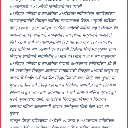
०८जानेवारी २०२०रोजी मतमोजणी पार पडली.
०६जिल्हा परिषदा व त्याअंर्तगत ४४पंचायत समित्यांच्या नागरिकांच्या
मागासप्रवर्गाची निवडून सर्वोच्च न्यायालयाचे विषेश अनुमती याचिका
क्र३३९०४- ३३९१०/२०१९मधिल आदेशचे आधिन राहून घेण्यात येत
असल्या बाबद आयोगाने २०डिसेंबर २०१९च्या पत्रान्वये कळविले
होते. आता सर्वोच्च न्यायालयाच्या रिट याचिका क्र ९८०-२०१९व
इतर याचिकां च्या ०४मार्च २०२१रोजी दिलेल्या निर्णनया नुसार राज्य
निवडून आयोगाने संदर्भाधीन ०५मार्च व१६मार्च २०२१ च्या पत्रान्वये
०६जिल्हा परिषदा व त्याअंर्तगत येणार्या ३७पंचायत समित्यांच्या ओ बी
सी प्रवर्गातून निवडून आलेल्या उमेदवारांची निवडून ०४मार्च पासुन रद्द
करण्याचे निर्देश सर्व संबधीत जिल्हाधिकारी यांना दिले. त्या नुसार या
प्रकरणातील सर्व निवडून विभाग व निर्वाचन गणातील जागा रिकाम्या
झाल्या असून त्या जागा सर्वसामान्य व सर्व सामान्य महिला प्रवर्गातून
भरणे क्रमप्राप्त आहे. या करिता निवडनूक विभाग व निर्वाचन
गणाच्या महिला आरक्षणाची सोडत कार्यक्रम दिला गेला आहे. या
नुसार
नागपूर जिल्हा परिषदेच्या १६पैकी ०८जागा व १३पंचायत समितीच्या
३१जागांपैकी १८जागेवर सर्वसाधारण महिलां करिता राखून ठेवण्या