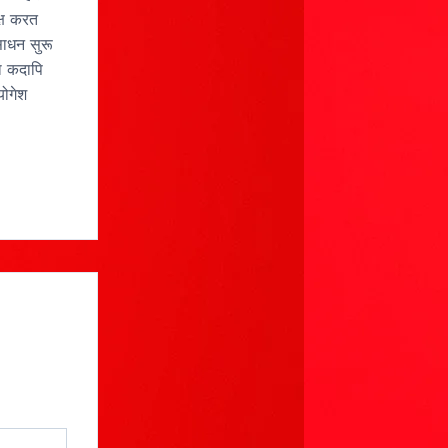
क्ष करत
साधन सुरू
ा कदापि
योगेश