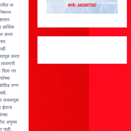
यातील वा
िष्पन्न
. शासन
न आर्थिक
ाखल करत
श्य
ाही
फसवणूक करत
ा लावणारी
ा दिला तर
तेच्या
ोविड रुग्ण
आहे.
क व फसवणूक
वा ईलाज
ंच्या
तील अनुभव
त नाही.