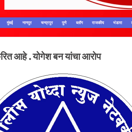
मुंबई
नागपुर
चन्द्रपुर
पुणे
ब्लॉग
राजकीय
भंडारा
ित आहे . योगेश बन यांचा आरोप