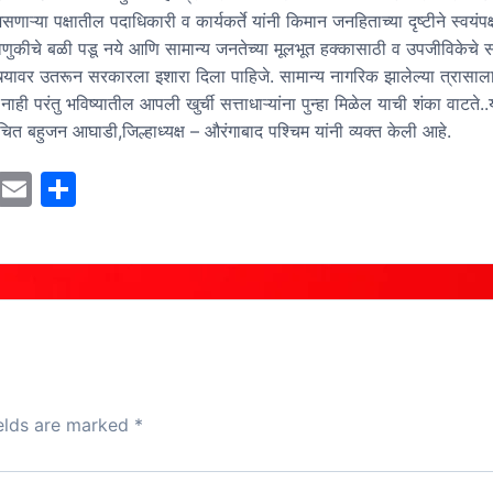
 असणाऱ्या पक्षातील पदाधिकारी व कार्यकर्ते यांनी किमान जनहिताच्या दृष्टीने स्वयंप
ुकीचे बळी पडू नये आणि सामान्य जनतेच्या मूलभूत हक्कासाठी व उपजीविकेचे 
्त्यावर उतरून सरकारला इशारा दिला पाहिजे. सामान्य नागरिक झालेल्या त्रासाल
ही परंतु भविष्यातील आपली खुर्ची सत्ताधाऱ्यांना पुन्हा मिळेल याची शंका वाटते..
चित बहुजन आघाडी,जिल्हाध्यक्ष – औरंगाबाद पश्चिम यांनी व्यक्त केली आहे.
M
E
S
a
m
h
st
ai
ar
o
l
e
d
o
n
ields are marked
*