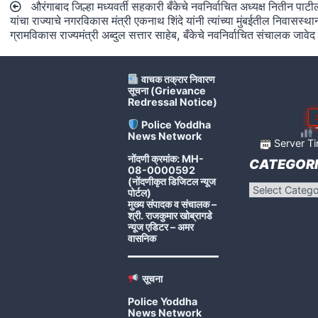
औरंगाबाद जिल्हा मध्यवर्ती सहकारी बँकेचे नवनिर्वाचित अध्यक्ष नितीन पाटी
navigation
यांचा राज्याचे नगरविकास मंत्री एकनाथ शिंदे यांनी त्यांच्या मुंबईतील निवासस्
ग्रामविकास राज्यमंत्री अब्दुल सत्तार साहेब, बँकेचे नवनिर्वाचित संचालक जाव
वाचक तक्रार निवारण
सूचना (Grievance
Redressal Notice)
Police Yoddha
T
News Network
Server Ti
नोंदणी क्रमांक: MH-
CATEGORI
08-0000592
(नोंदणीकृत डिजिटल न्यूज
Categories
पोर्टल)
मुख्य संपादक व संचालक –
श्री. राजकुमार खोब्रागडे
न्यूज एडिटर – अमर
वासनिक
सूचना
Police Yoddha
News Network