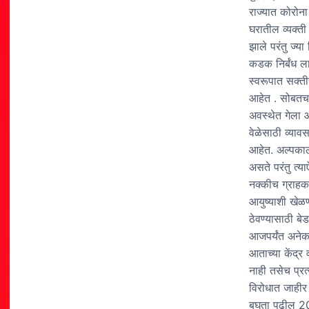
राज्यात कोरोना
घरातील व्यक्ती
झाले परंतु ज्य
कडक निर्बंध ला
स्वरूपात सक्ती
आहेत . सोबतच 
अवस्थेत गेला 
वेळेसाठी व्या
आहेत. अल्पकाला
असते परंतु त्
नक्कीच ग्राहक 
आयुष्याशी खेळ
ठेवण्यासाठी ब
आजपर्यंत अनेक
आताच्या केंद्
नाही तसेच प्रत
विरोधात जाहीर
बघता पुढील 20