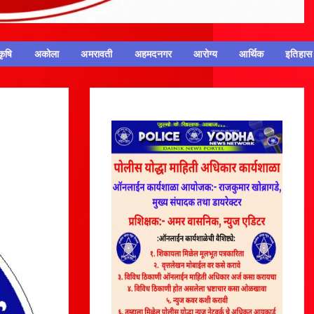
कृषि
अकोला
अमरावती
अहमदनगर
आरोग्य
आर्थिक
इतिहास