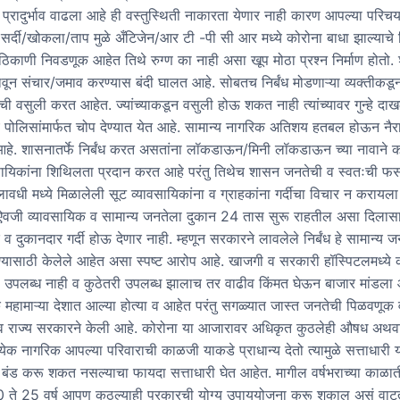
 प्रादुर्भाव वाढला आहे ही वस्तुस्थिती नाकारता येणार नाही कारण आपल्या परिच
 सर्दी/खोकला/ताप मुळे अँटिजेन/आर टी -पी सी आर मध्ये कोरोना बाधा झाल्याचे न
ा ठिकाणी निवडणूक आहेत तिथे रुग्ण का नाही असा खूप मोठा प्रश्न निर्माण होतो
वून संचार/जमाव करण्यास बंदी घालत आहे. सोबतच निर्बंध मोडणाऱ्या व्यक्तीकडू
ची वसुली करत आहेत. ज्यांच्याकडून वसुली होऊ शकत नाही त्यांच्यावर गुन्हे द
पोलिसांमार्फत चोप देण्यात येत आहे. सामान्य नागरिक अतिशय हतबल होऊन नैरा
आहे. शासनातर्फे निर्बंध करत असतांना लॉकडाऊन/मिनी लॉकडाऊन च्या नावाने क
वसायिकांना शिथिलता प्रदान करत आहे परंतु तिथेच शासन जनतेची व स्वतःची 
वधी मध्ये मिळालेली सूट व्यावसायिकांना व ग्राहकांना गर्दीचा विचार न करायल
याऐवजी व्यावसायिक व सामान्य जनतेला दुकान 24 तास सुरू राहतील असा दिलास
व दुकानदार गर्दी होऊ देणार नाही. म्हणून सरकारने लावलेले निर्बंध हे सामान्य जन
ण्यासाठी केलेले आहेत असा स्पष्ट आरोप आहे. खाजगी व सरकारी हॉस्पिटलमध्ये क
ेड उपलब्ध नाही व कुठेतरी उपलब्ध झालाच तर वाढीव किंमत घेऊन बाजार मांडला 
 महामाऱ्या देशात आल्या होत्या व आहेत परंतु सगळ्यात जास्त जनतेची पिळवणू
र व राज्य सरकारने केली आहे. कोरोना या आजारावर अधिकृत कुठलेही औषध अथ
्येक नागरिक आपल्या परिवाराची काळजी याकडे प्राधान्य देतो त्यामुळे सत्ताधारी या
 बंड करू शकत नसल्याचा फायदा सत्ताधारी घेत आहेत. मागील वर्षभराच्या काळा
 ते 25 वर्ष आपण कुठल्याही प्रकारची योग्य उपाययोजना करू शकाल असं वाट