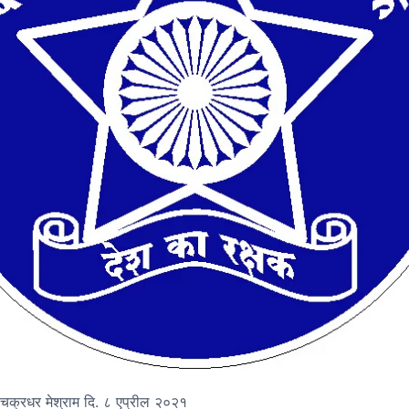
ी चक्रधर मेश्राम दि. ८ एप्रील २०२१