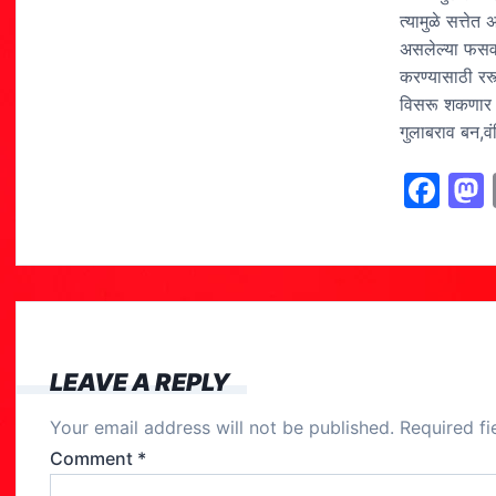
त्यामुळे सत्तेत
असलेल्या फसवण
करण्यासाठी रस
विसरू शकणार ना
गुलाबराव बन,वं
F
a
c
e
b
o
LEAVE A REPLY
o
Your email address will not be published.
Required f
k
Comment
*