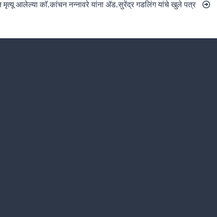
ात मृत्यू आलेल्या काॅ.कांचन नन्नावरे यांना ॲड.सुरेंद्र गडलिंग यांचे खुले पत्र